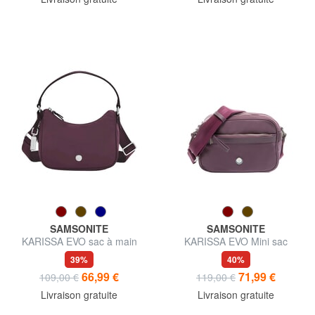
SAMSONITE
SAMSONITE
KARISSA EVO sac à main
KARISSA EVO Mini sac
extensible
bandoulière
39%
40%
66,99 €
71,99 €
109,00 €
119,00 €
Livraison gratuite
Livraison gratuite