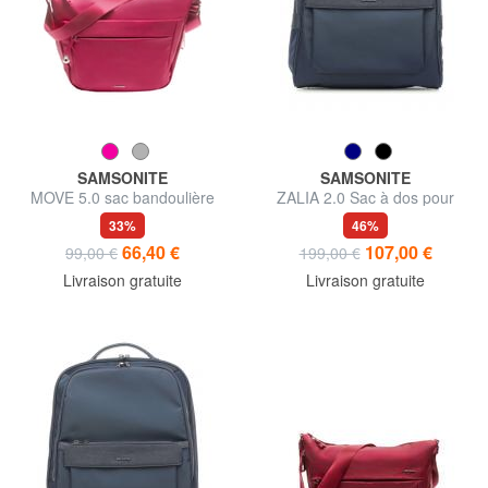
SAMSONITE
SAMSONITE
MOVE 5.0 sac bandoulière
ZALIA 2.0 Sac à dos pour
ordinateur portable 14 "
33%
46%
66,40 €
107,00 €
99,00 €
199,00 €
Livraison gratuite
Livraison gratuite