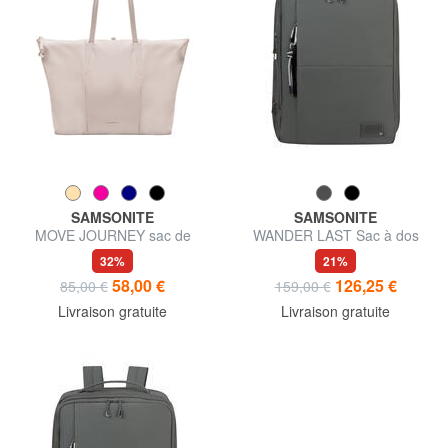
SAMSONITE
SAMSONITE
MOVE JOURNEY sac de
WANDER LAST Sac à dos
courses pliable
pour ordinateur portable 14,1"
32%
21%
58,00 €
126,25 €
85,00 €
159,00 €
Livraison gratuite
Livraison gratuite