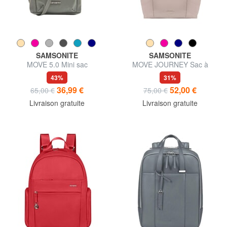
SAMSONITE
SAMSONITE
MOVE 5.0 Mini sac
MOVE JOURNEY Sac à
bandoulière
provisions pliable
43%
31%
36,99 €
52,00 €
65,00 €
75,00 €
Livraison gratuite
Livraison gratuite