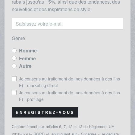
rabais
jusqu'au 1
5%, ainsi que des tendances, des
nouvelles et des inspirations de style.
Genre
Homme
Femme
Autre
Je consens au traitement de mes données à des fins
E) - marketing direct
Je consens au traitement de mes données à des fins
F) - profilage
ENREGISTREZ-VOUS
Conformément aux articles 6, 7, 12 et 13 du Règlement UE
2016/679 (« RGPD »), en cliquant sur « S'inscrire », je déclare