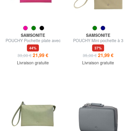
SAMSONITE
SAMSONITE
POUCHY Pochette plate avec
POUCHY Mini pochette à 3
poche pour cartes
compartiments
44%
37%
21,99 €
21,99 €
39,00 €
35,00 €
Livraison gratuite
Livraison gratuite