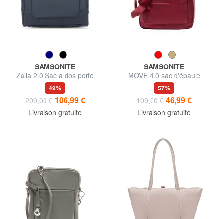
SAMSONITE
SAMSONITE
Zalia 2.0 Sac a dos porté
MOVE 4.0 sac d'épaule
épaule, pour ordinateur
49%
57%
portable de 15,6’’
106,99 €
46,99 €
209,00 €
109,00 €
Livraison gratuite
Livraison gratuite