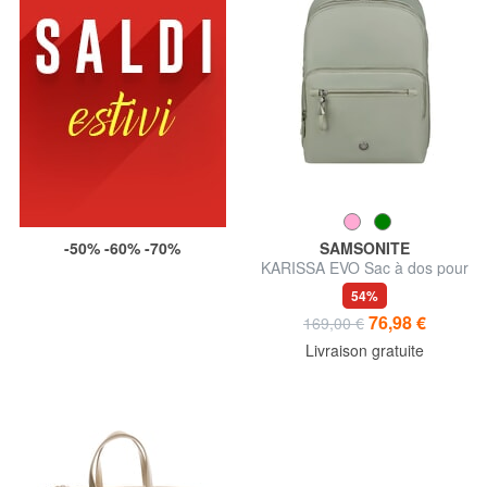
-50% -60% -70%
SAMSONITE
KARISSA EVO Sac à dos pour
ordinateur portable 14,1"
54%
76,98 €
169,00 €
Livraison gratuite