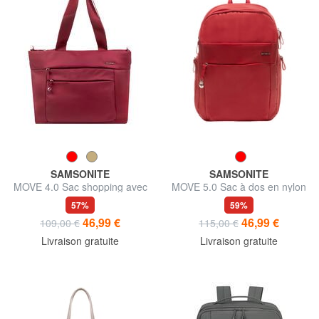
SAMSONITE
SAMSONITE
MOVE 4.0 Sac shopping avec
MOVE 5.0 Sac à dos en nylon
bandoulière
pour ordinateur portable 14"
57%
59%
46,99 €
46,99 €
109,00 €
115,00 €
Livraison gratuite
Livraison gratuite