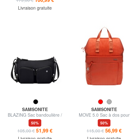
Livraison gratuite
SAMSONITE
SAMSONITE
BLAZING Sac bandoulière /
MOVE 5.0 Sac à dos pour
sac porté travers
ordinateur portable 14,1
50%
50%
pouces
51,99 €
56,99 €
105,00 €
115,00 €
Livraison gratuite
Livraison gratuite