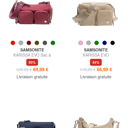
SAMSONITE
SAMSONITE
KARISSA EVO Sac à
KARISSA EVO
bandoulière
50%
44%
64,99 €
66,99 €
129,00 €
119,00 €
Livraison gratuite
Livraison gratuite