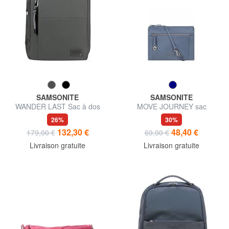
SAMSONITE
SAMSONITE
WANDER LAST Sac à dos
MOVE JOURNEY sac
pour ordinateur portable 15,6"
bandoulière
26%
30%
132,30 €
48,40 €
179,00 €
69,00 €
Livraison gratuite
Livraison gratuite