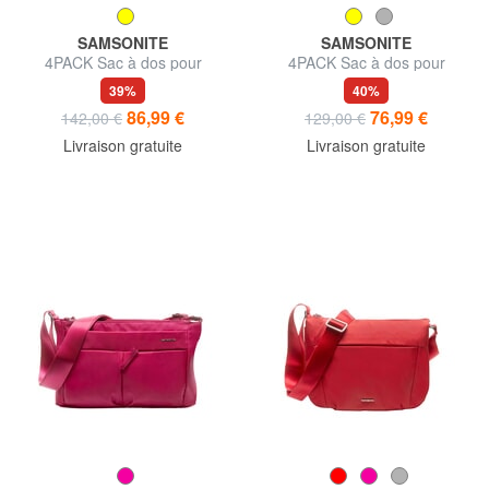
SAMSONITE
SAMSONITE
4PACK Sac à dos pour
4PACK Sac à dos pour
ordinateur portable 15,6
ordinateur portable 14 pouces
39%
40%
pouces
86,99 €
76,99 €
142,00 €
129,00 €
Livraison gratuite
Livraison gratuite