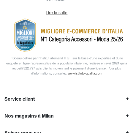
Lire la suite
* Sceau délivré par l’Institut allemand ITQF sur la base d’une expertise et dune
enquête en ligne représentative de la population italienne, réalisée en avril 2024 qui a
recueilli 322.797 avis clients moyennant le paiement d’une licence. Pour plus
d’informations, consultez
www.istituto-qualita.com
Service client
Nos magasins à Milan
Suivez-nous sur