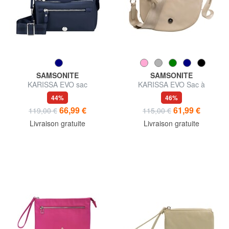
SAMSONITE
SAMSONITE
KARISSA EVO sac
KARISSA EVO Sac à
bandoulière
bandoulière
44%
46%
66,99 €
61,99 €
119,00 €
115,00 €
Livraison gratuite
Livraison gratuite