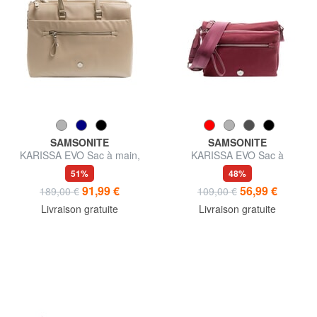
SAMSONITE
SAMSONITE
KARISSA EVO Sac à main,
KARISSA EVO Sac à
avec bandoulière, support PC
bandoulière avec pochette
51%
48%
14,1"
91,99 €
56,99 €
189,00 €
109,00 €
Livraison gratuite
Livraison gratuite