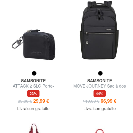
SAMSONITE
SAMSONITE
ATTACK 2 SLG Porte-
MOVE JOURNEY Sac à dos
monnaie à crochet
XS, sous-siège
23%
44%
29,99 €
66,99 €
39,00 €
119,00 €
Livraison gratuite
Livraison gratuite