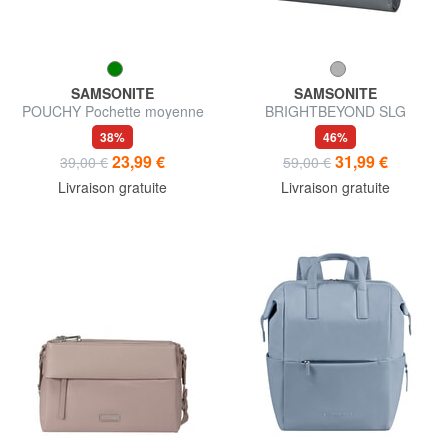
SAMSONITE
SAMSONITE
POUCHY Pochette moyenne
BRIGHTBEYOND SLG
à 3 compartiments
Portefeuille pour femme
38%
46%
23,99 €
31,99 €
39,00 €
59,00 €
Livraison gratuite
Livraison gratuite