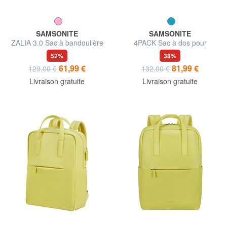
SAMSONITE
SAMSONITE
ZALIA 3.0 Sac à bandoulière
4PACK Sac à dos pour
ordinateur portable 14 pouces
52%
38%
61,99 €
81,99 €
129,00 €
132,00 €
Livraison gratuite
Livraison gratuite