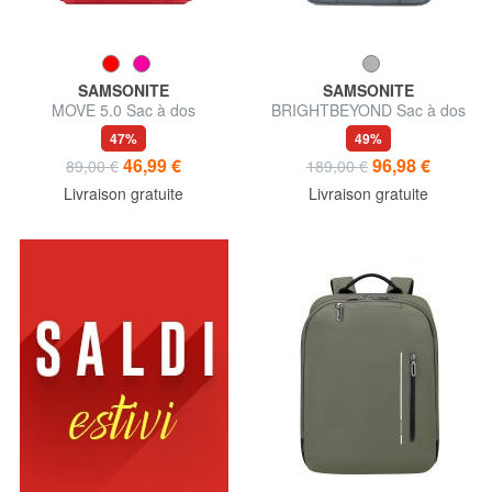
SAMSONITE
SAMSONITE
MOVE 5.0 Sac à dos
BRIGHTBEYOND Sac à dos
PC 14"
47%
49%
46,99 €
96,98 €
89,00 €
189,00 €
Livraison gratuite
Livraison gratuite