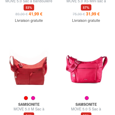
MOVE 5.0 Sac à bandoulière
MOVE 5.0 XS Mini sac à
bandoulière
53%
57%
41,99 €
31,99 €
89,00 €
75,00 €
Livraison gratuite
Livraison gratuite
SAMSONITE
SAMSONITE
MOVE 5.0 M Sac à
MOVE 5.0 S Sac à
bandoulière
bandoulière