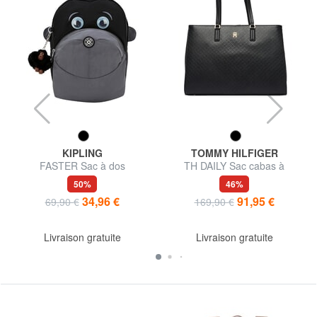
KIPLING
TOMMY HILFIGER
FASTER Sac à dos
TH DAILY Sac cabas à
bandoulière
50%
46%
34,96 €
91,95 €
69,90 €
169,90 €
Livraison gratuite
Livraison gratuite