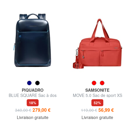
PIQUADRO
SAMSONITE
BLUE SQUARE Sac à dos
MOVE 5.0 Sac de sport XS
pour ordinateur portable 14
18%
52%
pouces, en cuir
279,00 €
56,99 €
340,00 €
119,00 €
Livraison gratuite
Livraison gratuite