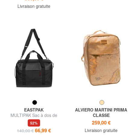
pouces à contrôle rapide
Livraison gratuite
EASTPAK
ALVIERO MARTINI PRIMA
MULTIPAK Sac à dos de
CLASSE
voyage avec bandoulière
GEO CLASSIC Sac à dos de
259,00 €
52%
voyage sous-siège
66,99 €
Livraison gratuite
140,00 €