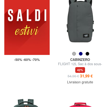
-50% -60% -70%
CABINZERO
FLIGHT 12L Sac à dos sous-
siège
42%
31,99 €
54,90 €
Livraison gratuite