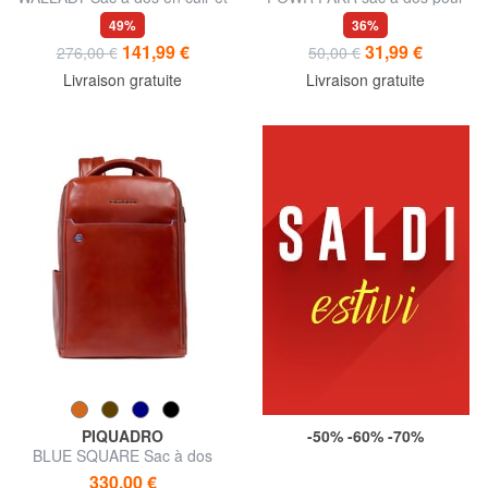
tissu, support pc 14"
ordinateur portable 13"
49%
36%
141,99 €
31,99 €
276,00 €
50,00 €
Livraison gratuite
Livraison gratuite
PIQUADRO
-50% -60% -70%
BLUE SQUARE Sac à dos
pour ordinateur portable 14
330,00 €