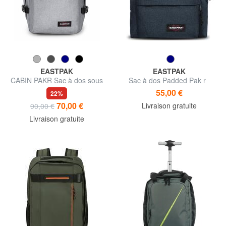
EASTPAK
EASTPAK
CABIN PAKR Sac à dos sous
Sac à dos Padded Pak r
le siège
55,00 €
22%
70,00 €
Livraison gratuite
90,00 €
Livraison gratuite