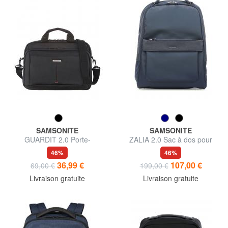
SAMSONITE
SAMSONITE
GUARDIT 2.0 Porte-
ZALIA 2.0 Sac à dos pour
documents pour ordinateur
ordinateur portable 14 "
46%
46%
portable 13"
36,99 €
107,00 €
69,00 €
199,00 €
Livraison gratuite
Livraison gratuite