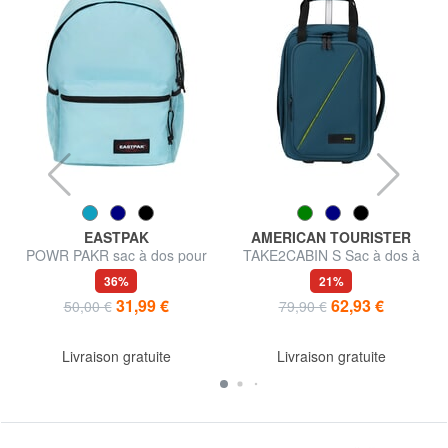
EASTPAK
AMERICAN TOURISTER
s
POWR PAKR sac à dos pour
TAKE2CABIN S Sac à dos à
ordinateur portable 13"
roulettes sous le siège
36%
21%
31,99 €
62,93 €
50,00 €
79,90 €
Livraison gratuite
Livraison gratuite