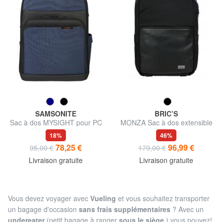
SAMSONITE
BRIC’S
Sac à dos MYSIGHT pour PC
MONZA Sac à dos extensible
pour pc 14" avec USB
18%
46%
78,25 €
96,99 €
95,00 €
179,00 €
Livraison gratuite
Livraison gratuite
Vous devez voyager avec
Vueling
et vous souhaitez transporter
un bagage d'occasion
sans frais supplémentaires
? Avec un
undereater
(petit bagage à ranger
sous le siège
) vous pouvez!