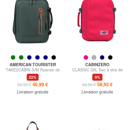
AMERICAN TOURISTER
CABINZERO
TAKE2CABIN S/M Ryanair ok
CLASSIC 28L Sac à dos de
sac à dos sous le siège
voyage sous le siège
22%
9%
46,99 €
58,92 €
59,90 €
64,90 €
Livraison gratuite
Livraison gratuite