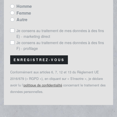
Homme
Femme
Autre
Je consens au traitement de mes données à des fins
E) - marketing direct
Je consens au traitement de mes données à des fins
F) - profilage
ENREGISTREZ-VOUS
Conformément aux articles 6, 7, 12 et 13 du Règlement UE
2016/679 (« RGPD »), en cliquant sur « S'inscrire », je déclare
avoir lu l’
politique de confidentialité
concernant le traitement des
données personnelles.