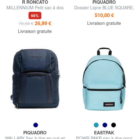
R RONCATO
PIQUADRO
MILLENNIUM Petit sac à dos
Dossier Ligne BLUE SQUARE,
sous le siège
support PC 14 "
510,00 €
66%
26,99 €
Livraison gratuite
79,00 €
Livraison gratuite
PIQUADRO
EASTPAK
WALLABY Sac à dos en cuir et
POWR PAKR sac à dos pour