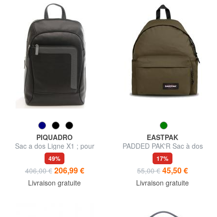
PIQUADRO
EASTPAK
Sac a dos Ligne X1 ; pour
PADDED PAK'R Sac à dos
ordinateur portable 13"
PADDED PAK'R pour PC 13 "
49%
17%
206,99 €
45,50 €
406,00 €
55,00 €
Livraison gratuite
Livraison gratuite