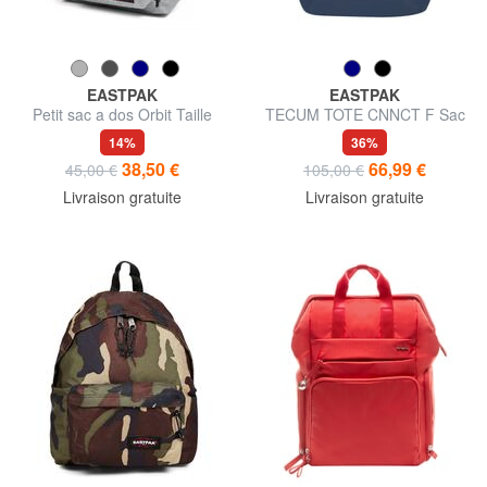
EASTPAK
EASTPAK
Petit sac a dos Orbit Taille
TECUM TOTE CNNCT F Sac
petite
à dos avec poche pour
14%
36%
bouteille d'eau, support pour
38,50 €
66,99 €
45,00 €
105,00 €
ordinateur portable
Livraison gratuite
Livraison gratuite