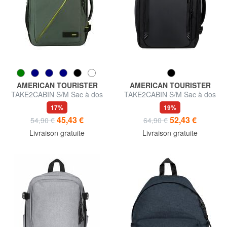
AMERICAN TOURISTER
AMERICAN TOURISTER
TAKE2CABIN S/M Sac à dos
TAKE2CABIN S/M Sac à dos
sous-siège ok Vueling
sous-marin OK Vueling
17%
19%
45,43 €
52,43 €
54,90 €
64,90 €
Livraison gratuite
Livraison gratuite