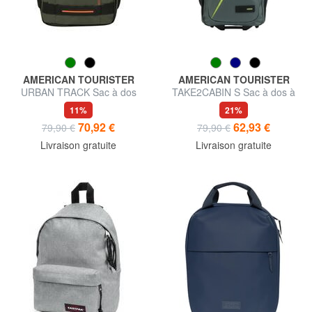
AMERICAN TOURISTER
AMERICAN TOURISTER
URBAN TRACK Sac à dos
TAKE2CABIN S Sac à dos à
sous le siège ok Ryanair
roulettes sous le siège
11%
21%
70,92 €
62,93 €
79,90 €
79,90 €
Livraison gratuite
Livraison gratuite