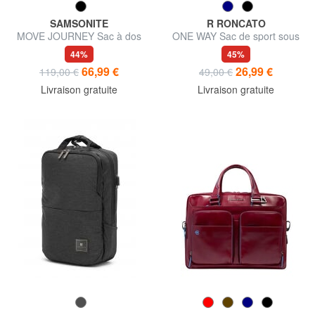
SAMSONITE
R RONCATO
MOVE JOURNEY Sac à dos
ONE WAY Sac de sport sous
XS, sous-siège
le siège
44%
45%
66,99 €
26,99 €
119,00 €
49,00 €
Livraison gratuite
Livraison gratuite