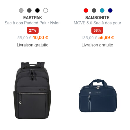
EASTPAK
SAMSONITE
Sac à dos Padded Pak r Nylon
MOVE 5.0 Sac à dos pour
ordinateur portable 14,1"
27%
58%
40,00 €
56,99 €
55,00 €
135,00 €
Livraison gratuite
Livraison gratuite