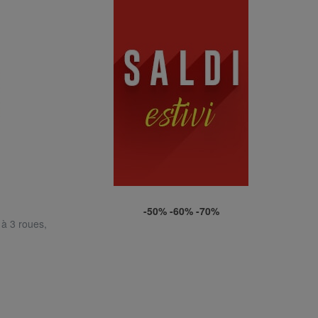
-50% -60% -70%
à 3 roues,