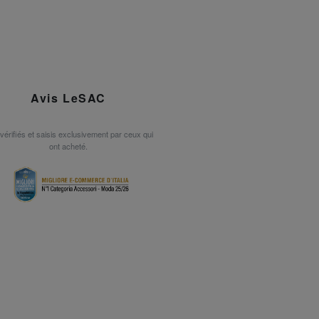
Avis LeSAC
 vérifiés et saisis exclusivement par ceux qui
ont acheté.