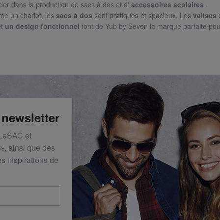
er dans la production de
sacs à dos et d'
accessoires scolaires
.
me un chariot, les
sacs à dos
sont pratiques et spacieux.
Les
valises
et
un design fonctionnel
font de Yub by Seven la marque parfaite po
 newsletter
 LeSAC et
%, ainsi que des
s inspirations de