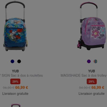
YUB
YUB
SIGN Sac à dos à roulettes
MAGISHADE Sac à dos trolley 
amovible
29%
29%
66,99 €
66,99 €
94,90 €
94,90 €
Livraison gratuite
Livraison gratuite