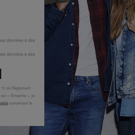
mes données à des
mes données à des
t 13 du Règlement
ur « S'inscrire », je
ialité
concernant le