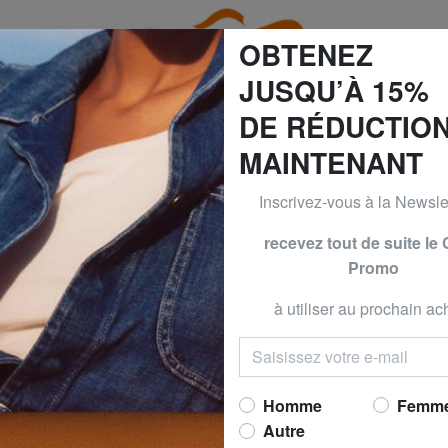
OBTENEZ
JUSQU’À 15%
DE RÉDUCTIO
MAINTENANT
60% | -70% & BRACCIALINI à -50% | -60% | -70% Seulement 
Inscrivez-vous à la Newslet
YUB
recevez tout de suite le
Accueil
YUB
Promo
à utiliser au prochain ach
ts de cette catégorie
Homme
Femm
Autre