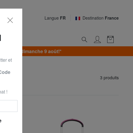
Langue
FR
Destination
France
N
jusqu’au dimanche 9 août!*
ter et
 Code
3 produits
at !
e