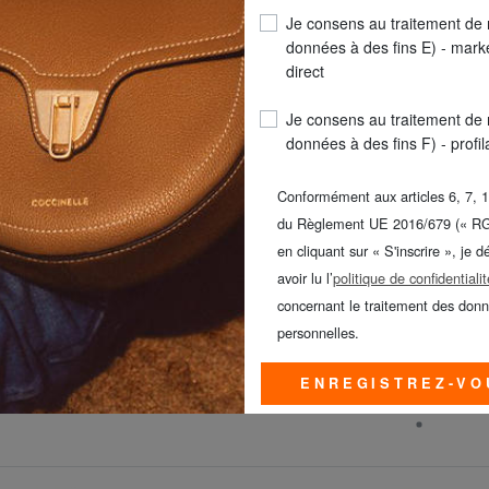
Je consens au traitement de
données à des fins E) - mark
direct
Je consens au traitement de
données à des fins F) - profi
Conformément aux articles 6, 7, 1
du Règlement UE 2016/679 (« R
en cliquant sur « S'inscrire », je d
YUB
YUB
avoir lu l’
politique de confidentialit
 SIGN Sac à dos à roulettes
HAYRIDE Sac à dos à roul
concernant le traitement des don
29%
39%
personnelles.
66,99 €
66,99 €
94,90 €
109,90 €
ENREGISTREZ-VO
Livraison gratuite
Livraison gratuite