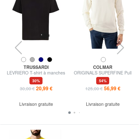
TRUSSARDI
COLMAR
LEVRIERO T-shirt à manches
ORIGINALS SUPERFINE Pull
courtes
en coton
30%
54%
20,99 €
56,99 €
30,00 €
125,00 €
Livraison gratuite
Livraison gratuite