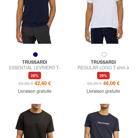
TRUSSARDI
TRUSSARDI
ESSENTIAL LEVRIERO T-
REGULAR LOGO T-shirt à
shirt en coton
manches courtes
28%
29%
42,40 €
46,00 €
59,00 €
65,00 €
Livraison gratuite
Livraison gratuite