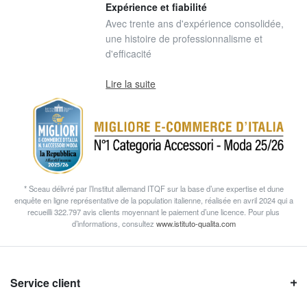
Expérience et fiabilité
Avec trente ans d'expérience consolidée,
une histoire de professionnalisme et
d'efficacité
Lire la suite
* Sceau délivré par l’Institut allemand ITQF sur la base d’une expertise et dune
enquête en ligne représentative de la population italienne, réalisée en avril 2024 qui a
recueilli 322.797 avis clients moyennant le paiement d’une licence. Pour plus
d’informations, consultez
www.istituto-qualita.com
Service client