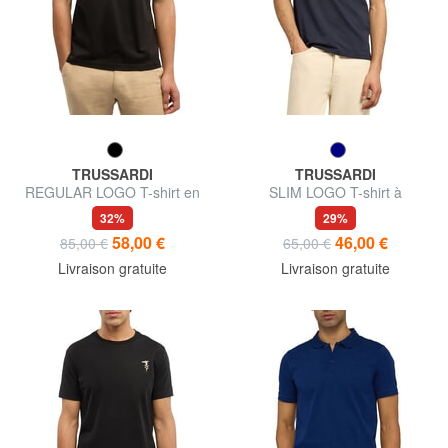
TRUSSARDI
TRUSSARDI
REGULAR LOGO T-shirt en
SLIM LOGO T-shirt à
coton
manches courtes
32%
29%
58,00 €
46,00 €
85,00 €
65,00 €
Livraison gratuite
Livraison gratuite