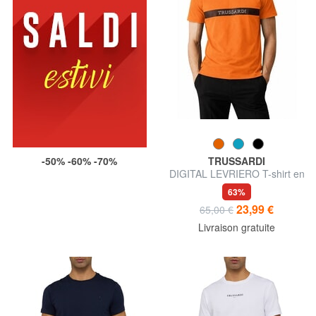
-50% -60% -70%
TRUSSARDI
DIGITAL LEVRIERO T-shirt en
coton à manches courtes
63%
23,99 €
65,00 €
Livraison gratuite