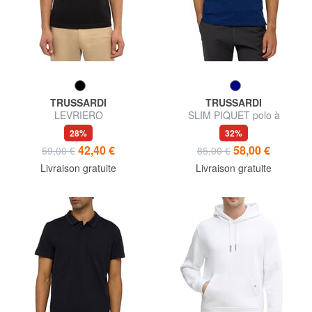
TRUSSARDI
TRUSSARDI
LEVRIERO
SLIM PIQUET polo à
manches courtes
28%
32%
42,40 €
58,00 €
59,00 €
85,00 €
Livraison gratuite
Livraison gratuite