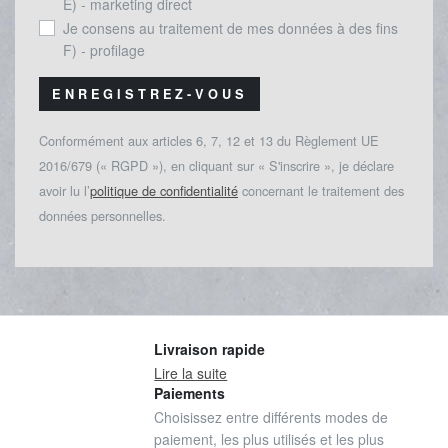
E) - marketing direct
Je consens au traitement de mes données à des fins
F) - profilage
ENREGISTREZ-VOUS
Conformément aux articles 6, 7, 12 et 13 du Règlement UE
2016/679 (« RGPD »), en cliquant sur « S'inscrire », je déclare
avoir lu l’
politique de confidentialité
concernant le traitement des
données personnelles.
Livraison rapide
Lire la suite
Paiements
Choisissez entre différents modes de
paiement, les plus utilisés et les plus