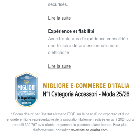
sécurisés.
Lire la suite
Expérience et fiabilité
Avec trente ans d'expérience consolidée,
une histoire de professionnalisme et
d'efficacité
Lire la suite
* Sceau délivré par l’Institut allemand ITQF sur la base d’une expertise et dune
enquête en ligne représentative de la population italienne, réalisée en avril 2024 qui a
recueilli 322.797 avis clients moyennant le paiement d’une licence. Pour plus
d’informations, consultez
www.istituto-qualita.com