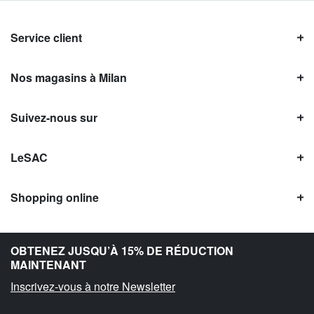
Service client
Nos magasins à Milan
Suivez-nous sur
LeSAC
Shopping online
Avis LeSAC
OBTENEZ JUSQU’À 15% DE RÉDUCTION
MAINTENANT
Inscrivez-vous à notre Newsletter
Copyright © Le SAC s.r.l. | PI 10954380159 |
Information légale