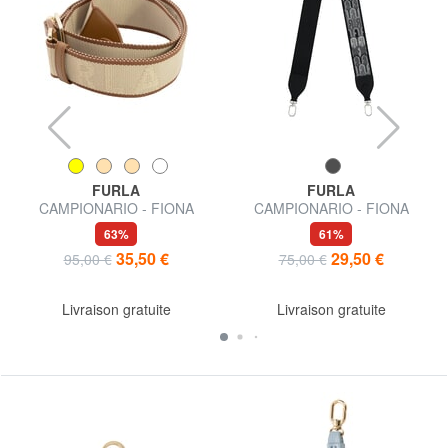
FURLA
FURLA
CAMPIONARIO - FIONA
CAMPIONARIO - FIONA
Bandoulière
Bandoulière pour sacs
63%
61%
35,50 €
29,50 €
95,00 €
75,00 €
Livraison gratuite
Livraison gratuite