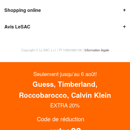
Shopping online
Avis LeSAC
Copyright © Le SAC s.r.l. | PI 10954380159 |
Information légale
Seulement jusqu’au 6 août!
Guess, Timberland,
Roccobarocco, Calvin Klein
EXTRA 20%
OBTENEZ JUSQU’À 15% DE RÉDUCTION
Code de réduction
MAINTENANT