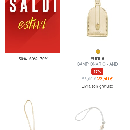
-50% -60% -70%
FURLA
CAMPIONARIO - AND
étiquette nominative en cuir
57%
23,50 €
55,00 €
Livraison gratuite