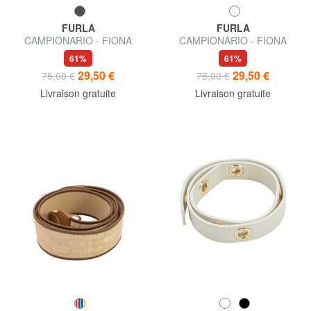
FURLA
FURLA
CAMPIONARIO - FIONA
CAMPIONARIO - FIONA
Bandoulière pour sacs
bandoulière en tissu et cuir
61%
61%
29,50 €
29,50 €
75,00 €
75,00 €
Livraison gratuite
Livraison gratuite