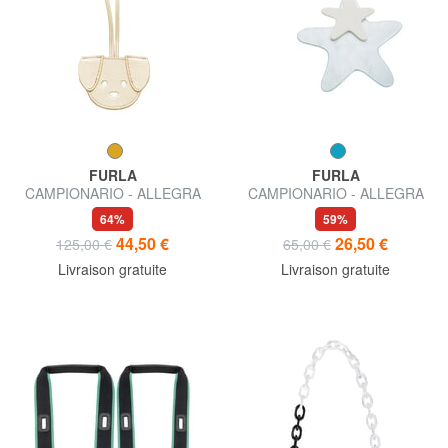
FURLA
FURLA
CAMPIONARIO - ALLEGRA
CAMPIONARIO - ALLEGRA
charme en cuir
Charme
64%
59%
44,50 €
26,50 €
125,00 €
65,00 €
Livraison gratuite
Livraison gratuite