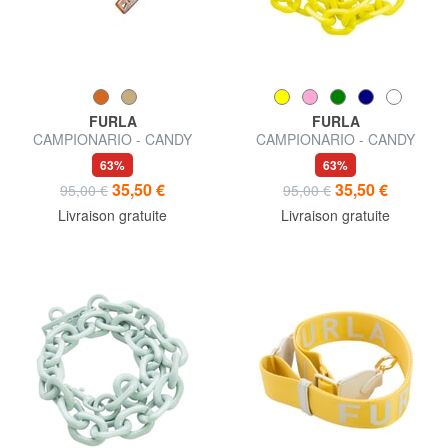
FURLA
FURLA
CAMPIONARIO - CANDY
CAMPIONARIO - CANDY
Poignée de chaîne
Poignée en résine
63%
63%
35,50 €
35,50 €
95,00 €
95,00 €
Livraison gratuite
Livraison gratuite