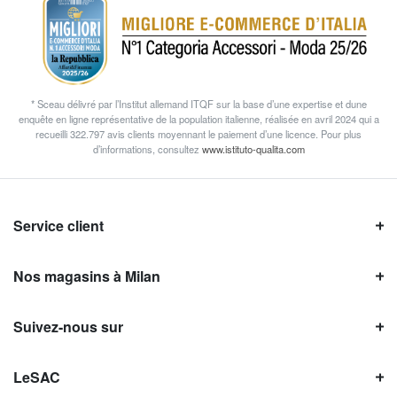
* Sceau délivré par l’Institut allemand ITQF sur la base d’une expertise et dune
enquête en ligne représentative de la population italienne, réalisée en avril 2024 qui a
recueilli 322.797 avis clients moyennant le paiement d’une licence. Pour plus
d’informations, consultez
www.istituto-qualita.com
Service client
Nos magasins à Milan
Suivez-nous sur
LeSAC