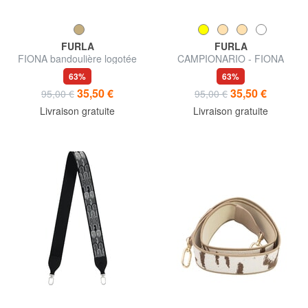
FURLA
FURLA
FIONA bandoulière logotée
CAMPIONARIO - FIONA
Bandoulière
63%
63%
35,50 €
35,50 €
95,00 €
95,00 €
Livraison gratuite
Livraison gratuite