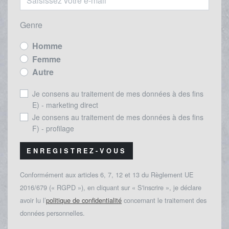
Genre
Homme
Femme
Autre
Je consens au traitement de mes données à des fins
E) - marketing direct
Je consens au traitement de mes données à des fins
F) - profilage
ENREGISTREZ-VOUS
Conformément aux articles 6, 7, 12 et 13 du Règlement UE
2016/679 (« RGPD »), en cliquant sur « S'inscrire », je déclare
avoir lu l’
politique de confidentialité
concernant le traitement des
données personnelles.