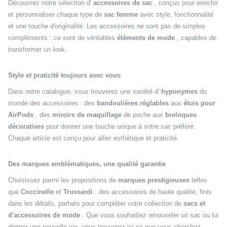
Découvrez notre sélection d'
accessoires de sac
, conçus pour enrichir
et personnaliser chaque type de
sac femme
avec style, fonctionnalité
et une touche d'originalité. Les accessoires ne sont pas de simples
compléments : ce sont de véritables
éléments de mode
, capables de
transformer un look.
Style et praticité toujours avec vous
Dans notre catalogue, vous trouverez une variété d'
hyponymes
du
monde des accessoires : des
bandoulières réglables
aux
étuis pour
AirPods
, des
miroirs de maquillage
de poche aux
breloques
décoratives
pour donner une touche unique à votre sac préféré.
Chaque article est conçu pour allier esthétique et praticité.
Des marques emblématiques, une qualité garantie
Choisissez parmi les propositions de
marques prestigieuses
telles
que
Coccinelle
et
Trussardi
: des accessoires de haute qualité, finis
dans les détails, parfaits pour compléter votre collection de
sacs et
d'accessoires de mode
. Que vous souhaitiez renouveler un sac ou lui
donner une nouvelle vie, vous trouverez ici ce que vous cherchez.