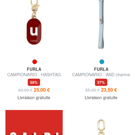
FURLA
FURLA
CAMPIONARIO - HASHTAG
CAMPIONARIO - AND charme
Charme
en cuir
58%
57%
25,00 €
23,50 €
60,00 €
55,00 €
Livraison gratuite
Livraison gratuite