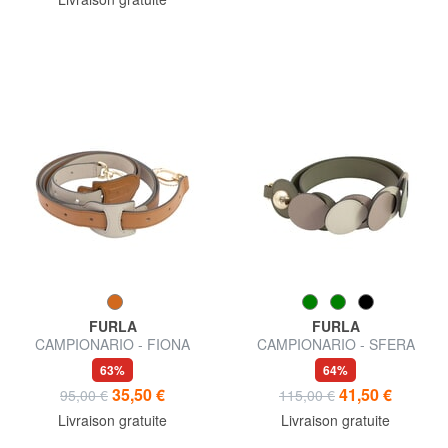
FURLA
FURLA
CAMPIONARIO - FIONA
CAMPIONARIO - SFERA
Bandoulière de sac en cuir
bandoulière en cuir
63%
64%
35,50 €
41,50 €
95,00 €
115,00 €
Livraison gratuite
Livraison gratuite