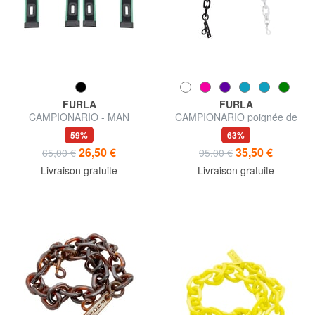
FURLA
FURLA
CAMPIONARIO - MAN
CAMPIONARIO poignée de
poignées de sac
sac
59%
63%
26,50 €
35,50 €
65,00 €
95,00 €
Livraison gratuite
Livraison gratuite