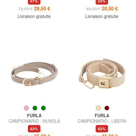
61%
54%
29,50 €
20,50 €
75,00 €
45,00 €
Livraison gratuite
Livraison gratuite
FURLA
FURLA
CAMPIONARIO - NUVOLA
CAMPIONARIO - LIBERA
bandoulière en cuir
Bandoulière
63%
63%