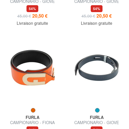
CAMPIONARIO - GIOVE
CAMPIONARIO - GIOVE
bandoulière en cuir
Bandoulière en cuir
54%
54%
20,50 €
20,50 €
45,00 €
45,00 €
Livraison gratuite
Livraison gratuite
FURLA
FURLA
CAMPIONARIO - FIONA
CAMPIONARIO - GIOVE
bandoulière logotée
bandoulière en cuir