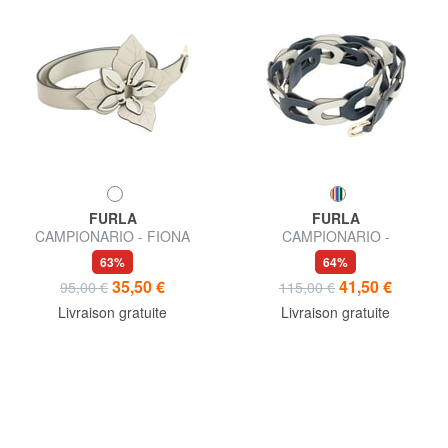
FURLA
FURLA
CAMPIONARIO - FIONA
CAMPIONARIO -
Bandoulière ornée
MYSHOULDER bandoulière
63%
64%
en cuir
35,50 €
41,50 €
95,00 €
115,00 €
Livraison gratuite
Livraison gratuite