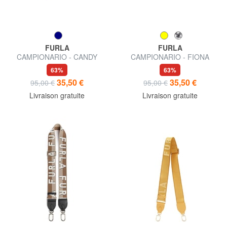
FURLA
FURLA
CAMPIONARIO - CANDY
CAMPIONARIO - FIONA
poignée de sac
bandoulière logotée
63%
63%
35,50 €
35,50 €
95,00 €
95,00 €
Livraison gratuite
Livraison gratuite