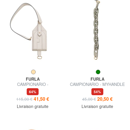
FURLA
FURLA
CAMPIONARIO -
CAMPIONARIO - MYHANDLE
MYSHOULDER charme en
bandoulière courte
64%
54%
cuir
41,50 €
20,50 €
115,00 €
45,00 €
Livraison gratuite
Livraison gratuite