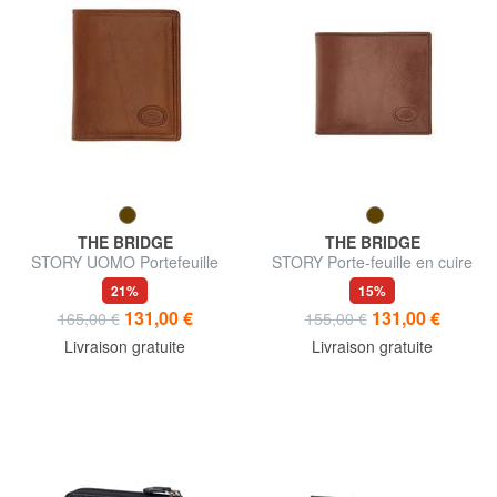
THE BRIDGE
THE BRIDGE
STORY UOMO Portefeuille
STORY Porte-feuille en cuire
pour hommes
21%
15%
131,00 €
131,00 €
165,00 €
155,00 €
Livraison gratuite
Livraison gratuite