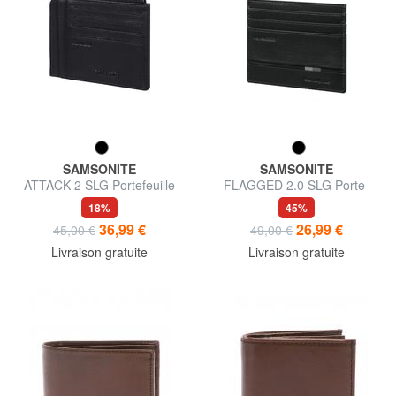
SAMSONITE
SAMSONITE
ATTACK 2 SLG Portefeuille
FLAGGED 2.0 SLG Porte-
plat en cuir
cartes en cuir
18%
45%
36,99 €
26,99 €
45,00 €
49,00 €
Livraison gratuite
Livraison gratuite