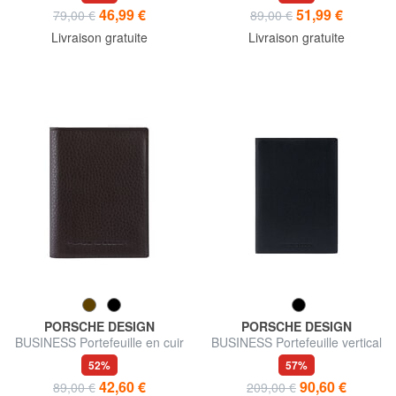
46,99 €
51,99 €
79,00 €
89,00 €
Livraison gratuite
Livraison gratuite
PORSCHE DESIGN
PORSCHE DESIGN
BUSINESS Portefeuille en cuir
BUSINESS Portefeuille vertical
en cuir
52%
57%
42,60 €
90,60 €
89,00 €
209,00 €