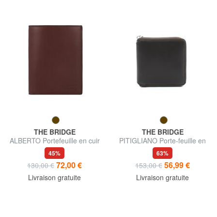
THE BRIDGE
THE BRIDGE
ALBERTO Portefeuille en cuir
PITIGLIANO Porte-feuille en
pour homme
cuire
45%
63%
72,00 €
56,99 €
130,00 €
153,00 €
Livraison gratuite
Livraison gratuite