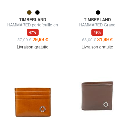
TIMBERLAND
TIMBERLAND
HAMMARED portefeuille en
HAMMARED Grand
cuir
portefeuille en cuir
47%
49%
29,99 €
31,99 €
57,00 €
63,00 €
Livraison gratuite
Livraison gratuite