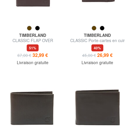
TIMBERLAND
TIMBERLAND
CLASSIC FLAP OVER
CLASSIC Porte-cartes en cuir
Portefeuille en cuir porte-
avec porte-monnaie
51%
40%
monnaie
32,99 €
26,99 €
67,00 €
45,00 €
Livraison gratuite
Livraison gratuite