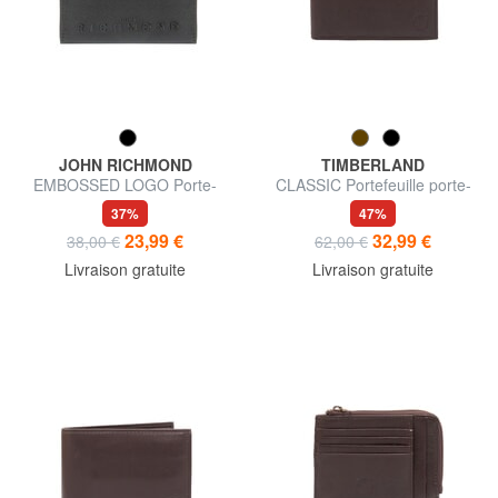
JOHN RICHMOND
TIMBERLAND
EMBOSSED LOGO Porte-
CLASSIC Portefeuille porte-
cartes plat en cuir
monnaie en cuir
37%
47%
23,99 €
32,99 €
38,00 €
62,00 €
Livraison gratuite
Livraison gratuite