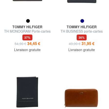
TOMMY HILFIGER
TOMMY HILFIGER
TH MONOGRAM Porte-cartes
TH BUSINESS porte-cartes
en cuir avec logo
plat en cuir saffiano
37%
36%
34,45 €
31,95 €
54,90 €
49,90 €
Livraison gratuite
Livraison gratuite