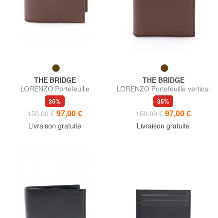
THE BRIDGE
THE BRIDGE
LORENZO Portefeuille
LORENZO Portefeuille vertical
homme, en cuir
en cuir
35%
35%
97,00 €
97,00 €
150,00 €
150,00 €
Livraison gratuite
Livraison gratuite