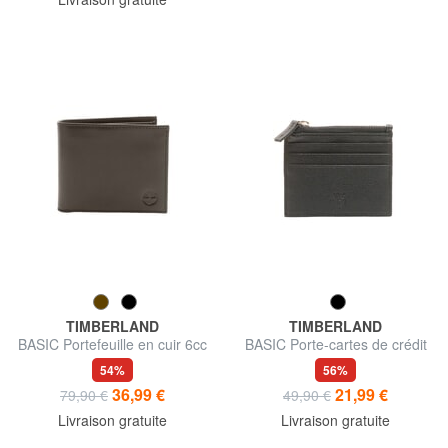
TIMBERLAND
TIMBERLAND
BASIC Portefeuille en cuir 6cc
BASIC Porte-cartes de crédit
avec fermeture éclair
54%
56%
36,99 €
21,99 €
79,90 €
49,90 €
Livraison gratuite
Livraison gratuite