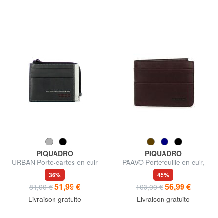
PIQUADRO
PIQUADRO
URBAN Porte-cartes en cuir
PAAVO Portefeuille en cuir,
avec zip
avec porte-monnaie
36%
45%
51,99 €
56,99 €
81,00 €
103,00 €
Livraison gratuite
Livraison gratuite