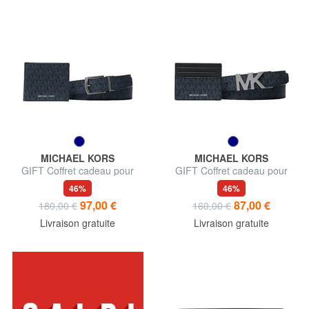
MICHAEL KORS
MICHAEL KORS
GIFT Coffret cadeau pour
GIFT Coffret cadeau pour
homme, portefeuille et
homme, porte-cartes et
46%
46%
ceinture
ceinture
97,00 €
87,00 €
180,00 €
160,00 €
Livraison gratuite
Livraison gratuite