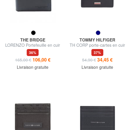
THE BRIDGE
TOMMY HILFIGER
LORENZO Portefeuille en cuir
TH CORP porte-cartes en cuir
avec porte-monnaie
plat
36%
37%
106,00 €
34,45 €
165,00 €
54,90 €
Livraison gratuite
Livraison gratuite