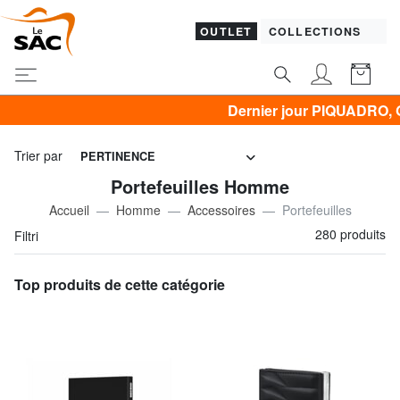
OUTLET
COLLECTIONS
Dernier jour PIQUADRO, GUESS, SAMSONITE, YNOT
Trier par
PERTINENCE
Portefeuilles Homme
Accueil
Homme
Accessoires
Portefeuilles
280 produits
Filtri
Top produits de cette catégorie