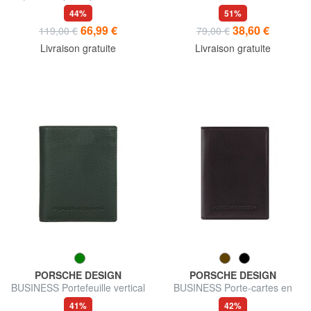
44%
51%
66,99 €
38,60 €
119,00 €
79,00 €
Livraison gratuite
Livraison gratuite
PORSCHE DESIGN
PORSCHE DESIGN
BUSINESS Portefeuille vertical
BUSINESS Porte-cartes en
en cuir
cuir
41%
42%