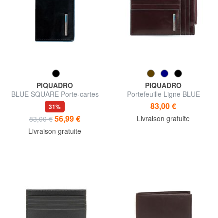
PIQUADRO
PIQUADRO
BLUE SQUARE Porte-cartes
Portefeuille Ligne BLUE
de visite en cuir
SQUARE
83,00 €
31%
56,99 €
Livraison gratuite
83,00 €
Livraison gratuite