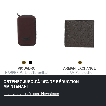
PIQUADRO
ARMANI EXCHANGE
HARPER Portefeuille vertical
LIAM Portefeuille
en cuir
72%
30%
OBTENEZ JUSQU’À 15% DE RÉDUCTION
36,99 €
49,00 €
130,00 €
70,00 €
MAINTENANT
Livraison gratuite
Livraison gratuite
Inscrivez-vous à notre Newsletter