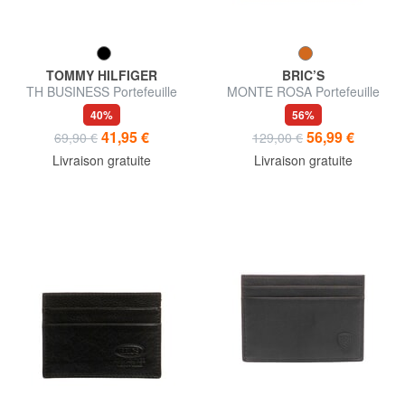
TOMMY HILFIGER
BRIC’S
TH BUSINESS Portefeuille
MONTE ROSA Portefeuille
vertical en cuir saffiano
compact en cuir
40%
56%
41,95 €
56,99 €
69,90 €
129,00 €
Livraison gratuite
Livraison gratuite