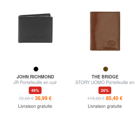
JOHN RICHMOND
THE BRIDGE
JR Portefeuille en cuir
STORY UOMO Portefeuille en
cuir pour homme
49%
26%
36,99 €
85,40 €
72,00 €
115,00 €
Livraison gratuite
Livraison gratuite