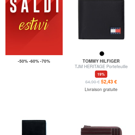
-50% -60% -70%
TOMMY HILFIGER
TJM HERITAGE Portefeuille
avec porte-monnaie
19%
52,43 €
64,90 €
Livraison gratuite