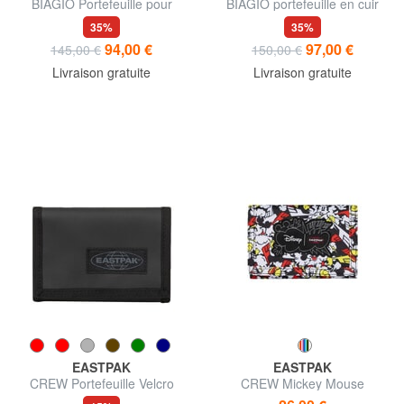
BIAGIO Portefeuille pour
BIAGIO portefeuille en cuir
homme
35%
35%
94,00 €
97,00 €
145,00 €
150,00 €
Livraison gratuite
Livraison gratuite
EASTPAK
EASTPAK
CREW Portefeuille Velcro
CREW Mickey Mouse
Portefeuille édition spéciale