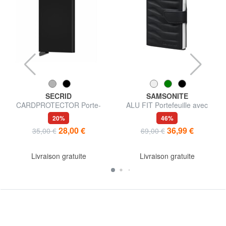
SECRID
SAMSONITE
CARDPROTECTOR Porte-
ALU FIT Portefeuille avec
cartes avec blocage RFID
porte-cartes coulissant
20%
46%
28,00 €
36,99 €
35,00 €
69,00 €
Livraison gratuite
Livraison gratuite