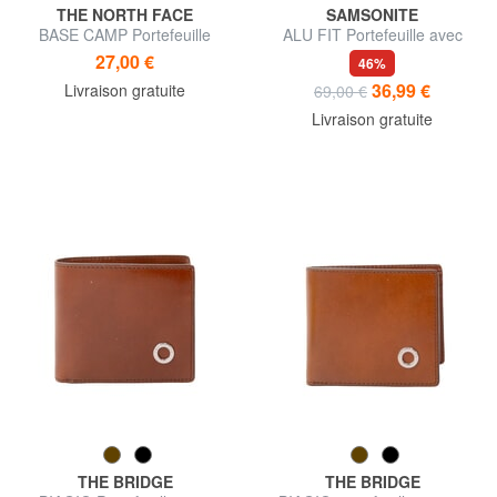
THE NORTH FACE
SAMSONITE
BASE CAMP Portefeuille
ALU FIT Portefeuille avec
détachable
porte-cartes coulissant
27,00 €
46%
36,99 €
Livraison gratuite
69,00 €
Livraison gratuite
THE BRIDGE
THE BRIDGE