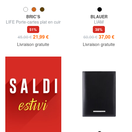
BRIC’S
BLAUER
LIFE Porte-cartes plat en cuir
LIAM
51%
38%
21,99 €
37,00 €
45,00 €
60,00 €
Livraison gratuite
Livraison gratuite