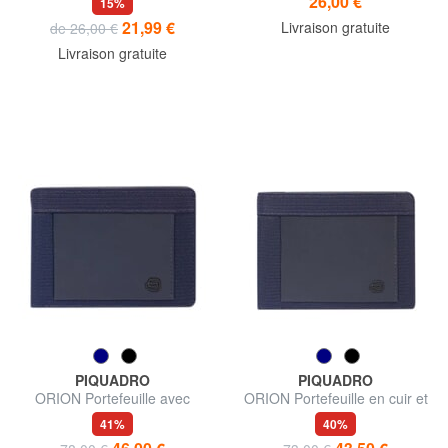
26,00 €
15%
21,99 €
Livraison gratuite
de 26,00 €
Livraison gratuite
PIQUADRO
PIQUADRO
ORION Portefeuille avec
ORION Portefeuille en cuir et
porte-billets et porte-monnaie
tissu recyclés
41%
40%