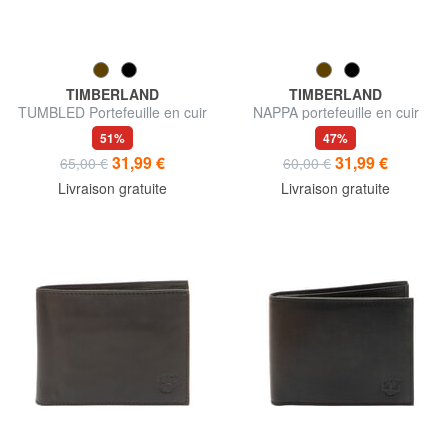
TIMBERLAND
TIMBERLAND
TUMBLED Portefeuille en cuir
NAPPA portefeuille en cuir
avec porte-monnaie
51%
47%
31,99 €
31,99 €
65,00 €
60,00 €
Livraison gratuite
Livraison gratuite