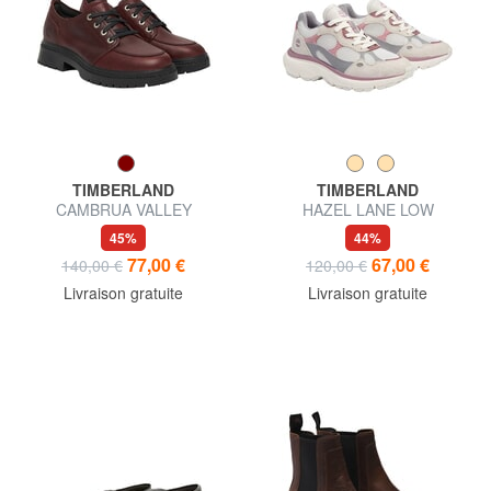
TIMBERLAND
TIMBERLAND
CAMBRUA VALLEY
HAZEL LANE LOW
chaussures en cuir
45%
44%
77,00 €
67,00 €
140,00 €
120,00 €
Livraison gratuite
Livraison gratuite