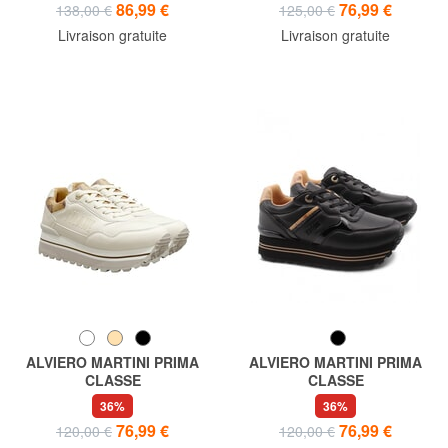
86,99 €
76,99 €
138,00 €
125,00 €
Livraison gratuite
Livraison gratuite
ALVIERO MARTINI PRIMA
ALVIERO MARTINI PRIMA
CLASSE
CLASSE
GEO baskets montantes
GEO baskets montantes
36%
36%
76,99 €
76,99 €
120,00 €
120,00 €