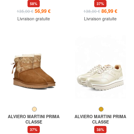
GEO bottines en cuir
58%
37%
56,99 €
86,99 €
135,00 €
138,00 €
Livraison gratuite
Livraison gratuite
ALVIERO MARTINI PRIMA
ALVIERO MARTINI PRIMA
CLASSE
CLASSE
GEO bottines rembourrées
GEO Baskets à logo
37%
38%