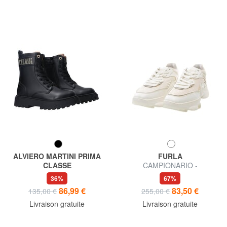
ALVIERO MARTINI PRIMA
FURLA
CLASSE
CAMPIONARIO -
GEO Amphibiens
WONDERLACE UP Baskets
36%
67%
pour femmes
86,99 €
83,50 €
135,00 €
255,00 €
Livraison gratuite
Livraison gratuite