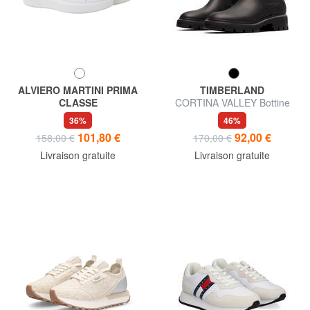
ALVIERO MARTINI PRIMA
TIMBERLAND
CLASSE
CORTINA VALLEY Bottine
GEO Baskets en cuir
Chelsea en cuir
36%
46%
101,80 €
92,00 €
158,00 €
170,00 €
Livraison gratuite
Livraison gratuite