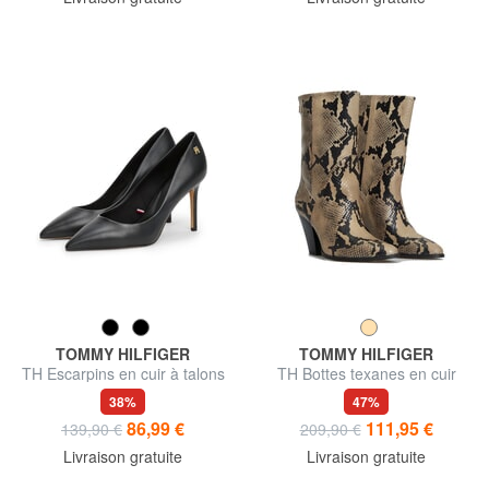
TOMMY HILFIGER
TOMMY HILFIGER
TH Escarpins en cuir à talons
TH Bottes texanes en cuir
hauts de 9 cm
38%
47%
86,99 €
111,95 €
139,90 €
209,90 €
Livraison gratuite
Livraison gratuite