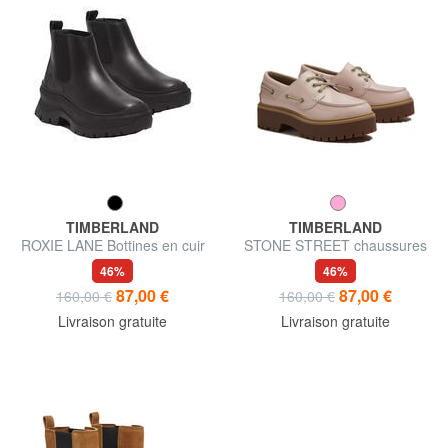
TIMBERLAND
TIMBERLAND
ROXIE LANE Bottines en cuir
STONE STREET chaussures
en cuir
46%
46%
87,00 €
87,00 €
160,00 €
160,00 €
Livraison gratuite
Livraison gratuite