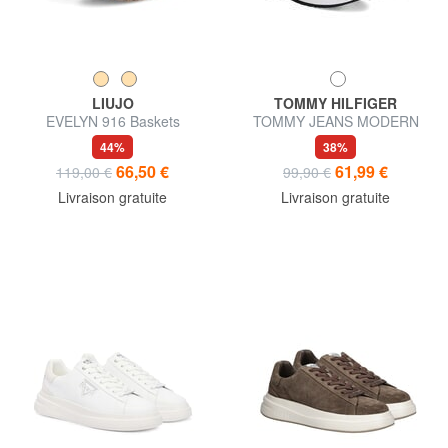
LIUJO
TOMMY HILFIGER
EVELYN 916 Baskets
TOMMY JEANS MODERN
chaussettes
RUNNER Baskets
44%
38%
66,50 €
61,99 €
119,00 €
99,90 €
Livraison gratuite
Livraison gratuite