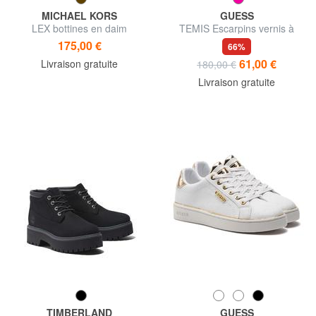
MICHAEL KORS
GUESS
LEX bottines en daim
TEMIS Escarpins vernis à
bride
175,00 €
66%
61,00 €
Livraison gratuite
180,00 €
Livraison gratuite
TIMBERLAND
GUESS