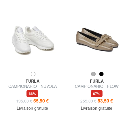
FURLA
FURLA
CAMPIONARIO - NUVOLA
CAMPIONARIO - FLOW
Baskets en cuir
Ballerines
66%
67%
65,50 €
83,50 €
195,00 €
255,00 €
Livraison gratuite
Livraison gratuite