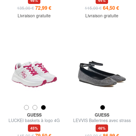
46%
44%
72,99 €
64,50 €
135,00 €
115,00 €
Livraison gratuite
Livraison gratuite
GUESS
GUESS
LUCKEI baskets à logo 4G
LEVVIS Ballerines avec strass
45%
46%
79,50 €
86,99 €
145,00 €
160,00 €