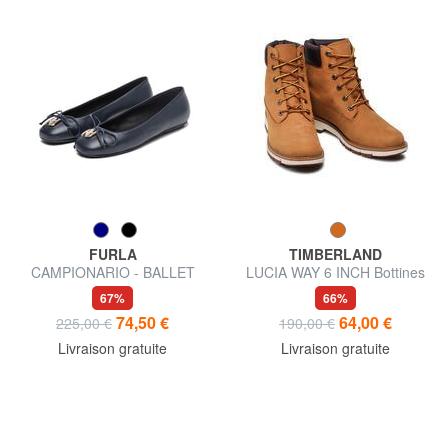
FURLA
TIMBERLAND
CAMPIONARIO - BALLET
LUCIA WAY 6 INCH Bottines
ballerines en cuir
en cuir
67%
66%
74,50 €
64,00 €
225,00 €
190,00 €
Livraison gratuite
Livraison gratuite