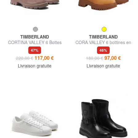
TIMBERLAND
TIMBERLAND
CORTINA VALLEY 6 Bottes
CORA VALLEY 6 bottines en
de combat en cuir
cuir
47%
46%
117,00 €
97,00 €
220,00 €
180,00 €
Livraison gratuite
Livraison gratuite