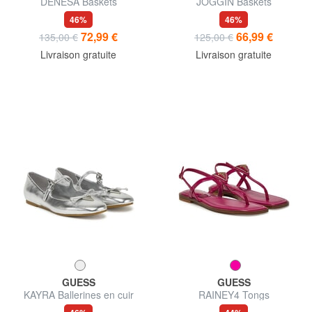
DENESA Baskets
JOGGIN Baskets
46%
46%
72,99 €
66,99 €
135,00 €
125,00 €
Livraison gratuite
Livraison gratuite
GUESS
GUESS
KAYRA Ballerines en cuir
RAINEY4 Tongs