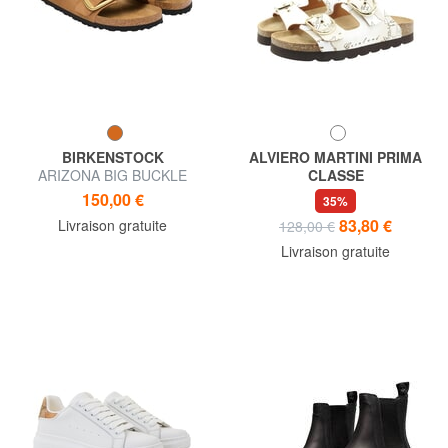
BIRKENSTOCK
ALVIERO MARTINI PRIMA
ARIZONA BIG BUCKLE
CLASSE
pantoufle sandale
GEO tongs de plage
150,00 €
35%
83,80 €
Livraison gratuite
128,00 €
Livraison gratuite