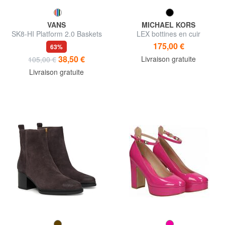
VANS
MICHAEL KORS
SK8-HI Platform 2.0 Baskets
LEX bottines en cuir
montantes
175,00 €
63%
38,50 €
Livraison gratuite
105,00 €
Livraison gratuite