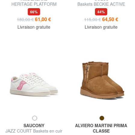
HERITAGE PLATFORM
Baskets BECKIE ACTIVE
Bottine en nubuck
DAME
66%
44%
61,00 €
64,50 €
180,00 €
115,00 €
Livraison gratuite
Livraison gratuite
SAUCONY
ALVIERO MARTINI PRIMA
JAZZ COURT Baskets en cuir
CLASSE