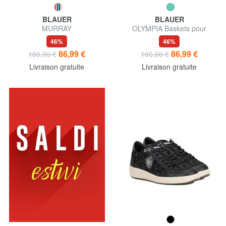
BLAUER
BLAUER
MURRAY
OLYMPIA Baskets pour
femmes
46%
46%
86,99 €
86,99 €
160,00 €
160,00 €
Livraison gratuite
Livraison gratuite