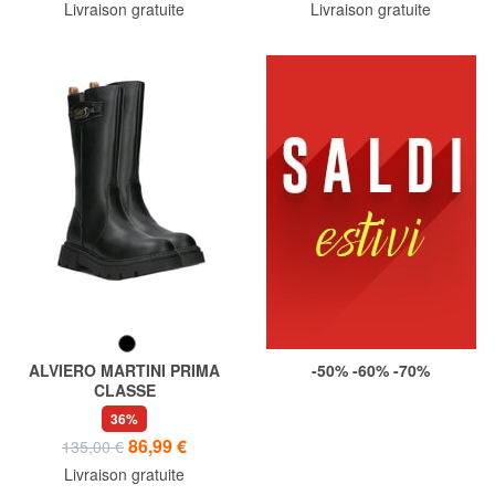
Livraison gratuite
Livraison gratuite
ALVIERO MARTINI PRIMA
-50% -60% -70%
CLASSE
GEO Bottes hautes
36%
86,99 €
135,00 €
Livraison gratuite