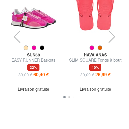
SUN68
HAVAIANAS
EASY RUNNER Baskets
SLIM SQUARE Tongs à bout
carré
32%
10%
60,40 €
26,99 €
89,00 €
30,00 €
Livraison gratuite
Livraison gratuite