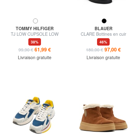
TOMMY HILFIGER
BLAUER
TJ LOW CUPSOLE LOW
CLARE Bottines en cuir
Baskets en cuir
38%
46%
61,99 €
97,00 €
99,90 €
180,00 €
Livraison gratuite
Livraison gratuite