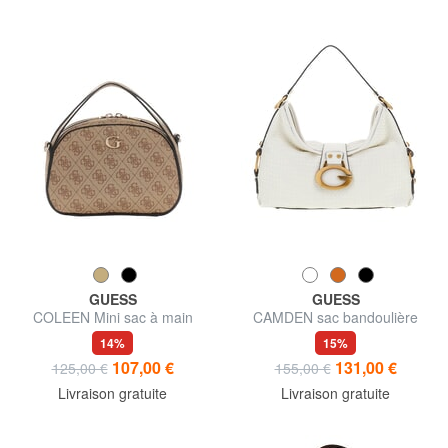
GUESS
GUESS
COLEEN Mini sac à main
CAMDEN sac bandoulière
avec bandoulière
14%
15%
107,00 €
131,00 €
125,00 €
155,00 €
Livraison gratuite
Livraison gratuite