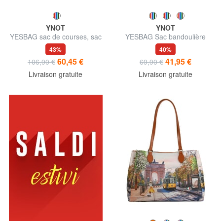
YNOT
YNOT
YESBAG sac de courses, sac
YESBAG Sac bandoulière
bandoulière
Hobo
43%
40%
60,45 €
41,95 €
106,90 €
69,90 €
Livraison gratuite
Livraison gratuite