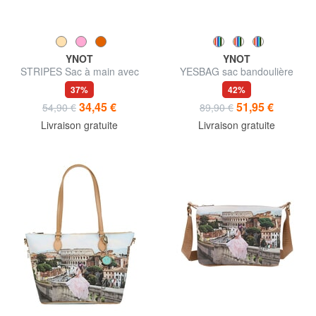
YNOT
YNOT
STRIPES Sac à main avec
YESBAG sac bandoulière
bandoulière
37%
42%
34,45 €
51,95 €
54,90 €
89,90 €
Livraison gratuite
Livraison gratuite