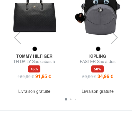
TOMMY HILFIGER
KIPLING
TH DAILY Sac cabas à
FASTER Sac à dos
bandoulière
46%
50%
91,95 €
34,96 €
169,90 €
69,90 €
Livraison gratuite
Livraison gratuite