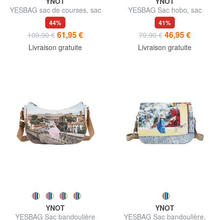
YNOT
YNOT
YESBAG sac de courses, sac
YESBAG Sac hobo, sac
bandoulière
bandoulière
44%
41%
61,95 €
46,95 €
109,90 €
79,90 €
Livraison gratuite
Livraison gratuite
YNOT
YNOT
YESBAG Sac bandoulière
YESBAG Sac bandoulière,