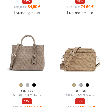
45%
45%
84,50 €
74,50 €
155,00 €
135,00 €
Livraison gratuite
Livraison gratuite
GUESS
GUESS
MERIDIAN 2 Sac à
MERIDIAN 2 Sac à
bandoulière
bandoulière pour appareil
25%
14%
photo