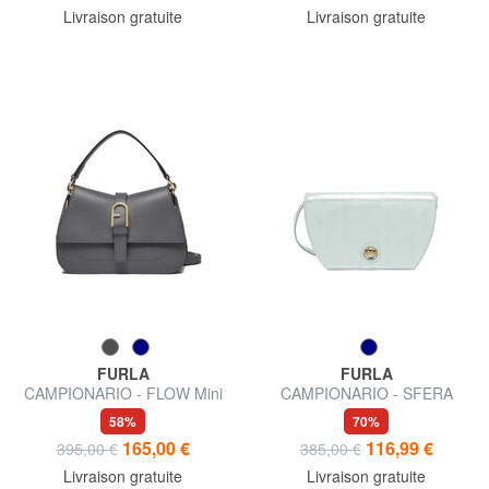
Livraison gratuite
Livraison gratuite
FURLA
FURLA
CAMPIONARIO - FLOW Mini
CAMPIONARIO - SFERA
sac à main avec bandoulière
Micro sac bandoulière
58%
70%
165,00 €
116,99 €
395,00 €
385,00 €
Livraison gratuite
Livraison gratuite