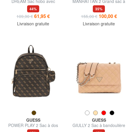
DREAM Sac hobo avec
MANHATTAN 2 Grand sac à
bandoulière
dos à 2 compartiments
44%
35%
61,95 €
100,00 €
109,90 €
155,00 €
Livraison gratuite
Livraison gratuite
GUESS
GUESS
POWER PLAY 2 Sac à dos
GIULLY 2 Sac à bandoulière
avec poche et pochette