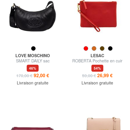
LOVE MOSCHINO
LESAC
SMART DAILY sac
ROBERTA Pochette en cuir
bandoulière
Dollar
46%
54%
92,00 €
26,99 €
170,00 €
59,00 €
Livraison gratuite
Livraison gratuite