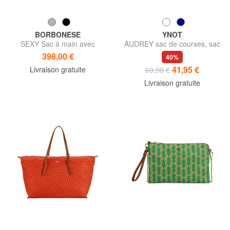
BORBONESE
YNOT
SEXY Sac à main avec
AUDREY sac de courses, sac
bandoulière
bandoulière
398,00 €
40%
41,95 €
Livraison gratuite
69,90 €
Livraison gratuite