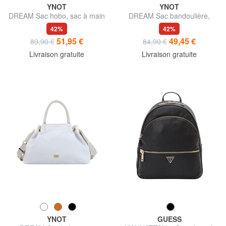
YNOT
YNOT
DREAM Sac hobo, sac à main
DREAM Sac bandoulière,
avec bandoulière
42%
42%
51,95 €
49,45 €
89,90 €
84,90 €
Livraison gratuite
Livraison gratuite
YNOT
GUESS