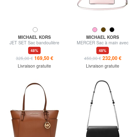
MICHAEL KORS
MICHAEL KORS
JET SET Sac bandoulière
MERCER Sac à main avec
ajustable, en cuir
bandoulière, en cuir
48%
48%
169,50 €
232,00 €
325,00 €
450,00 €
Livraison gratuite
Livraison gratuite