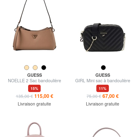
GUESS
GUESS
NOELLE 2 Sac bandoulière
GIRL Mini sac à bandoulière
avec bandoulière
pour appareil photo
15%
11%
115,00 €
67,00 €
135,00 €
75,00 €
Livraison gratuite
Livraison gratuite