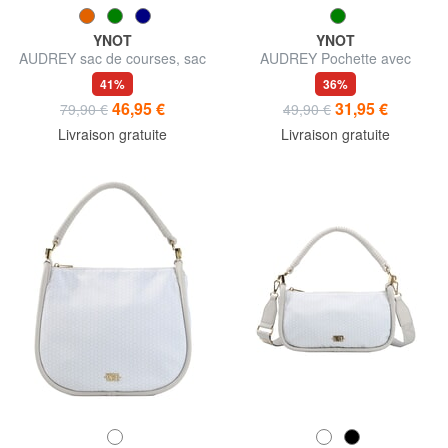
YNOT
YNOT
AUDREY sac de courses, sac
AUDREY Pochette avec
bandoulière
dragonne et bandoulière
41%
36%
46,95 €
31,95 €
79,90 €
49,90 €
Livraison gratuite
Livraison gratuite