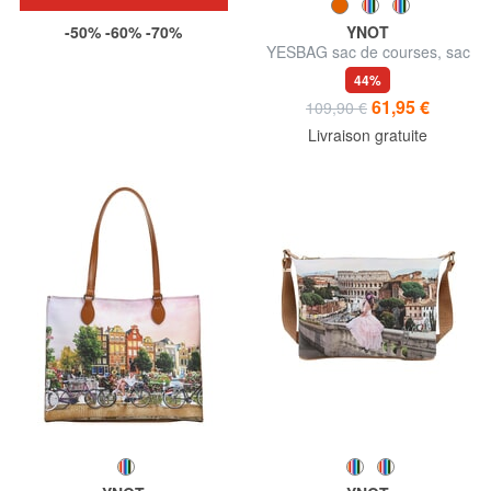
-50% -60% -70%
YNOT
YESBAG sac de courses, sac
bandoulière
44%
61,95 €
109,90 €
Livraison gratuite