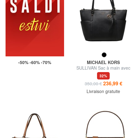
-50% -60% -70%
MICHAEL KORS
SULLIVAN Sac à main avec
bandoulière
32%
236,99 €
350,00 €
Livraison gratuite