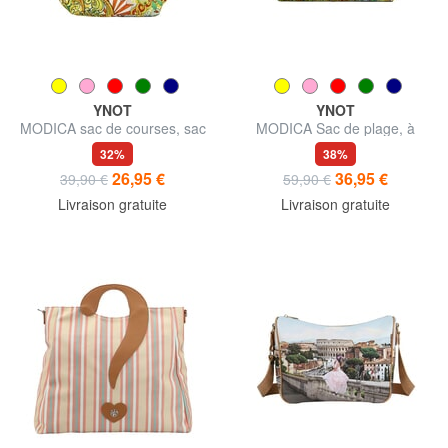
YNOT
YNOT
MODICA sac de courses, sac
MODICA Sac de plage, à
bandoulière
main
32%
38%
26,95 €
36,95 €
39,90 €
59,90 €
Livraison gratuite
Livraison gratuite