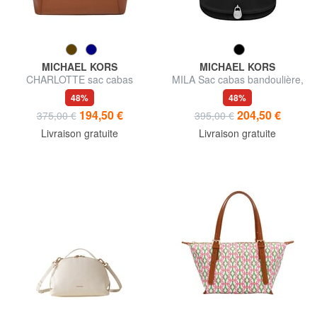
MICHAEL KORS
MICHAEL KORS
CHARLOTTE sac cabas
MILA Sac cabas bandoulière,
bandoulière en cuir
avec bandoulière
48%
48%
194,50 €
204,50 €
375,00 €
395,00 €
Livraison gratuite
Livraison gratuite