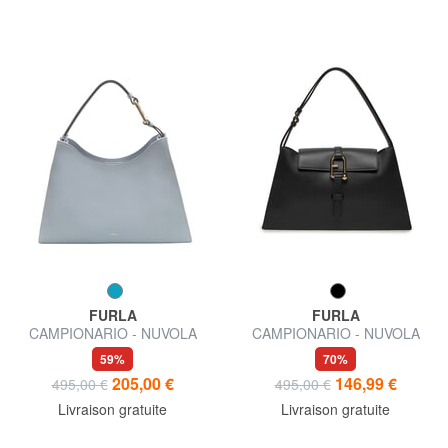
FURLA
FURLA
CAMPIONARIO - NUVOLA
CAMPIONARIO - NUVOLA
sac bandoulière
Sac en cuir semi-rigide
59%
70%
205,00 €
146,99 €
495,00 €
495,00 €
Livraison gratuite
Livraison gratuite