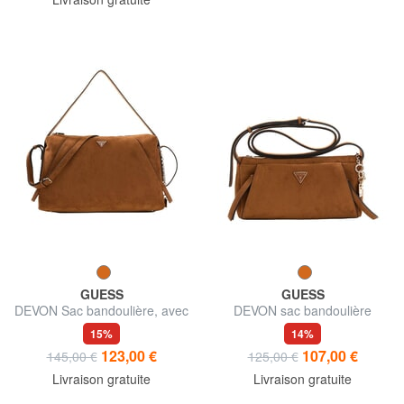
GUESS
GUESS
DEVON Sac bandoulière, avec
DEVON sac bandoulière
bandoulière
15%
14%
123,00 €
107,00 €
145,00 €
125,00 €
Livraison gratuite
Livraison gratuite