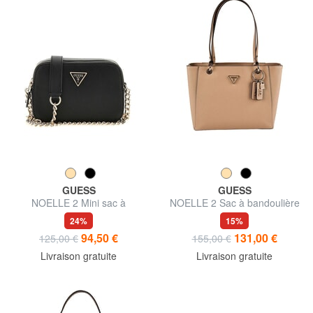
GUESS
GUESS
NOELLE 2 Mini sac à
NOELLE 2 Sac à bandoulière
bandoulière pour appareil
24%
15%
photo
94,50 €
131,00 €
125,00 €
155,00 €
Livraison gratuite
Livraison gratuite