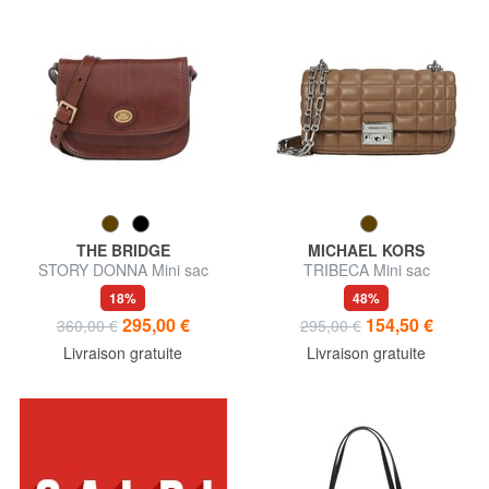
THE BRIDGE
MICHAEL KORS
STORY DONNA Mini sac
TRIBECA Mini sac
bandoulière en cuir
bandoulière en cuir
18%
48%
295,00 €
154,50 €
360,00 €
295,00 €
Livraison gratuite
Livraison gratuite