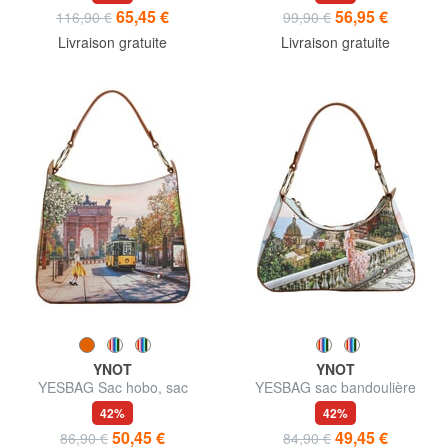
65,45 €
56,95 €
116,90 €
99,90 €
Livraison gratuite
Livraison gratuite
YNOT
YNOT
YESBAG Sac hobo, sac
YESBAG sac bandoulière
bandoulière
42%
42%
50,45 €
49,45 €
86,90 €
84,90 €