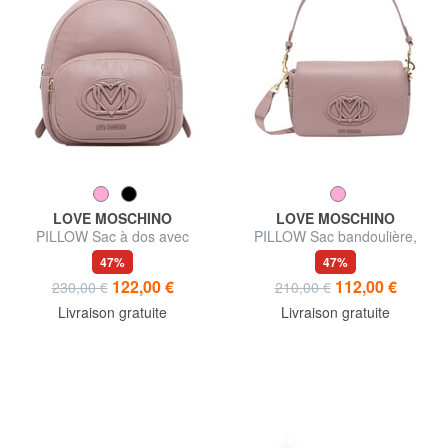
LOVE MOSCHINO
LOVE MOSCHINO
PILLOW Sac à dos avec
PILLOW Sac bandoulière,
poche avant
avec bandoulière
47%
47%
122,00 €
112,00 €
230,00 €
210,00 €
Livraison gratuite
Livraison gratuite