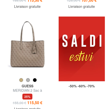
115,50 €
107,00 €
155,00 €
125,00 €
Livraison gratuite
Livraison gratuite
GUESS
-50% -60% -70%
MERIDIAN 2 Sac à
bandoulière
25%
115,50 €
155,00 €
Livraison gratuite