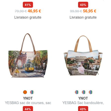
Hobo
deux compartiments
41%
43%
46,95 €
56,95 €
79,90 €
99,90 €
Livraison gratuite
Livraison gratuite
YNOT
YNOT
YESBAG sac de courses, sac
YESBAG Sac bandoulière,
bandoulière
taille ajustable
44%
43%