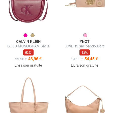
CALVIN KLEIN
YNOT
BOLD MONOGRAM Sac à
LOVERS sac bandoulière
bandoulière
53%
43%
46,96 €
54,45 €
99,90 €
94,90 €
Livraison gratuite
Livraison gratuite