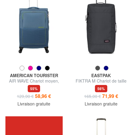
AMERICAN TOURISTER
EASTPAK
AIR WAVE Chariot moyen,
FIKTRA M Chariot de taille
extensible
moyenne
55%
56%
58,96 €
71,99 €
129,90 €
165,00 €
Livraison gratuite
Livraison gratuite