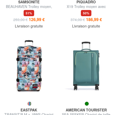
SAMSONITE
PIQUADRO
BEAUHAVEN Trolley moyen,
X19 Trolley moyen avec
extensible
poches
51%
50%
126,99 €
186,99 €
259,00 €
374,00 €
Livraison gratuite
Livraison gratuite
EASTPAK
AMERICAN TOURISTER
TRANSIT'R M x JAWS Chariot
SEA SEEKER Chariot de taille