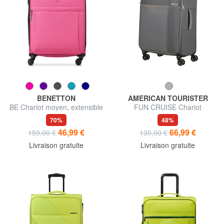
BENETTON
AMERICAN TOURISTER
BE Chariot moyen, extensible
FUN CRUISE Chariot
extensible moyen
70%
48%
46,99 €
66,99 €
159,00 €
130,00 €
Livraison gratuite
Livraison gratuite