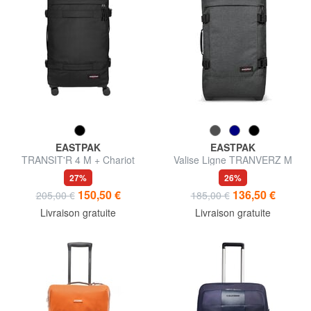
EASTPAK
EASTPAK
TRANSIT'R 4 M + Chariot
Valise Ligne TRANVERZ M
moyen
avec TSA. taille moyenne
27%
26%
150,50 €
136,50 €
205,00 €
185,00 €
Livraison gratuite
Livraison gratuite