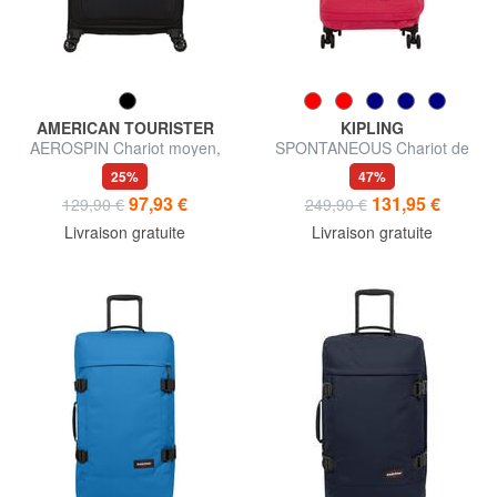
AMERICAN TOURISTER
KIPLING
AEROSPIN Chariot moyen,
SPONTANEOUS Chariot de
extensible
taille moyenne
25%
47%
97,93 €
131,95 €
129,90 €
249,90 €
Livraison gratuite
Livraison gratuite