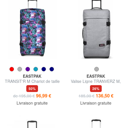
EASTPAK
EASTPAK
TRANSIT'R M Chariot de taille
Valise Ligne TRANVERZ M,
moyenne
taille moyenne, avec serrure
50%
26%
TSA
96,99 €
136,50 €
de 195,00 €
185,00 €
Livraison gratuite
Livraison gratuite