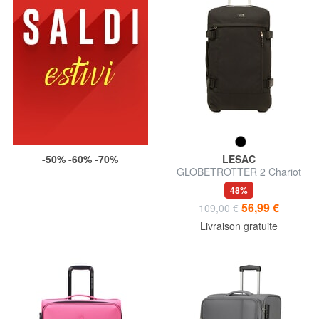
-50% -60% -70%
LESAC
GLOBETROTTER 2 Chariot
de taille moyenne
48%
56,99 €
109,00 €
Livraison gratuite