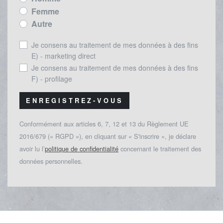
Femme
Autre
Je consens au traitement de mes données à des fins
E) - marketing direct
Je consens au traitement de mes données à des fins
F) - profilage
ENREGISTREZ-VOUS
Conformément aux articles 6, 7, 12 et 13 du Règlement UE
2016/679 (« RGPD »), en cliquant sur « S'inscrire », je déclare
avoir lu l’
politique de confidentialité
concernant le traitement des
données personnelles.