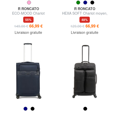
R RONCATO
R RONCATO
ECO-MOOD Chariot
HEXA SOFT Chariot moyen,
extensible de taille moyenne
extensible
55%
48%
66,99 €
66,99 €
149,00 €
129,00 €
Livraison gratuite
Livraison gratuite