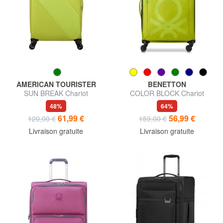
AMERICAN TOURISTER
BENETTON
SUN BREAK Chariot
COLOR BLOCK Chariot
extensible moyen
moyen, extensible
48%
64%
61,99 €
56,99 €
120,00 €
159,00 €
Livraison gratuite
Livraison gratuite