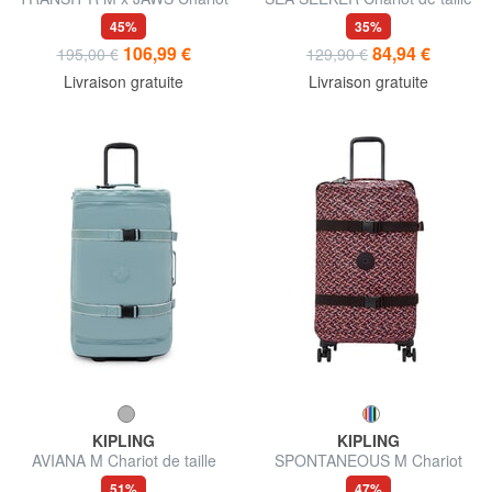
de taille moyenne
moyenne
45%
35%
106,99 €
84,94 €
195,00 €
129,90 €
Livraison gratuite
Livraison gratuite
KIPLING
KIPLING
AVIANA M Chariot de taille
SPONTANEOUS M Chariot
moyenne
moyen
51%
47%