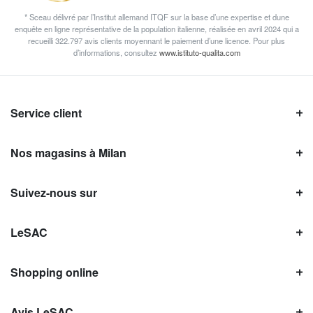
* Sceau délivré par l’Institut allemand ITQF sur la base d’une expertise et dune
enquête en ligne représentative de la population italienne, réalisée en avril 2024 qui a
recueilli 322.797 avis clients moyennant le paiement d’une licence. Pour plus
d’informations, consultez
www.istituto-qualita.com
Service client
Nos magasins à Milan
Suivez-nous sur
LeSAC
Shopping online
Avis LeSAC