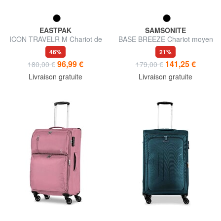
EASTPAK
SAMSONITE
ICON TRAVELR M Chariot de
BASE BREEZE Chariot moyen
taille moyenne
46%
21%
96,99 €
141,25 €
180,00 €
179,00 €
Livraison gratuite
Livraison gratuite