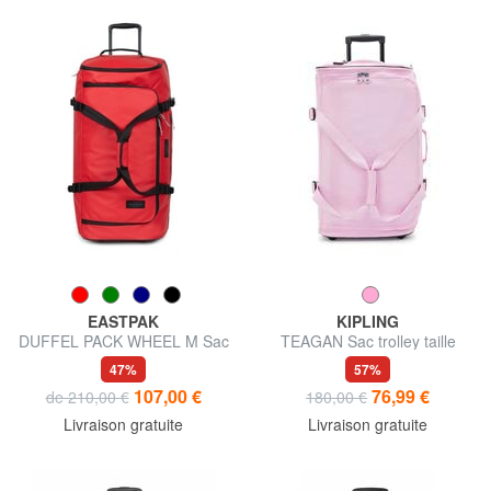
EASTPAK
KIPLING
DUFFEL PACK WHEEL M Sac
TEAGAN Sac trolley taille
de sport à roulettes moyen
moyenne
47%
57%
hydrofuge
107,00 €
76,99 €
de 210,00 €
180,00 €
Livraison gratuite
Livraison gratuite