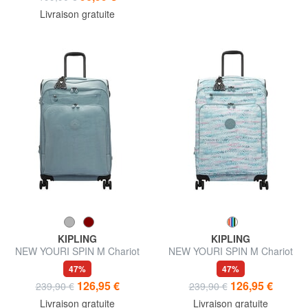
Livraison gratuite
KIPLING
KIPLING
NEW YOURI SPIN M Chariot
NEW YOURI SPIN M Chariot
de taille moyenne
extensible moyen
47%
47%
126,95 €
126,95 €
239,90 €
239,90 €
Livraison gratuite
Livraison gratuite