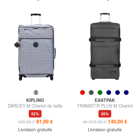
KIPLING
EASTPAK
DARCEY M Chariot de taille
TRANSIT'R PLUS M Chariot
moyenne
moyen
52%
26%
81,99 €
140,00 €
169,90 €
de 210,00 €
Livraison gratuite
Livraison gratuite