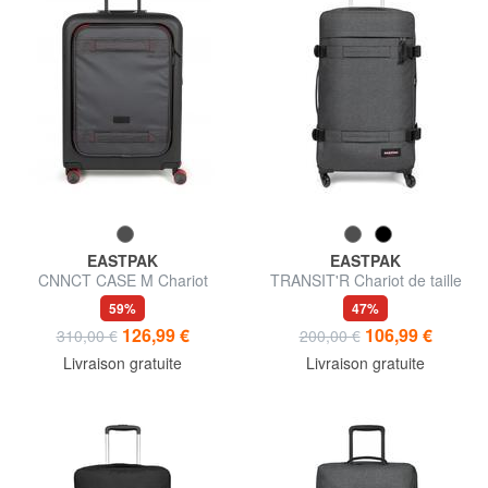
EASTPAK
EASTPAK
CNNCT CASE M Chariot
TRANSIT'R Chariot de taille
moyen
moyenne
59%
47%
126,99 €
106,99 €
310,00 €
200,00 €
Livraison gratuite
Livraison gratuite