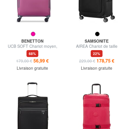
BENETTON
SAMSONITE
UCB SOFT Chariot moyen,
AIREA Chariot de taille
extensible
moyenne, extensible
68%
22%
56,99 €
178,75 €
179,00 €
229,00 €
Livraison gratuite
Livraison gratuite