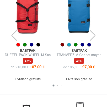
EASTPAK
EASTPAK
,
DUFFEL PACK WHEEL M Sac
TRANVERZ M Chariot moyen
de sport à roulettes moyen
47%
46%
hydrofuge
107,00 €
97,00 €
de 210,00 €
de 185,00 €
Livraison gratuite
Livraison gratuite