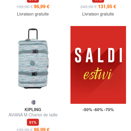
96,99 €
131,95 €
199,90 €
249,90 €
Livraison gratuite
Livraison gratuite
KIPLING
-50% -60% -70%
AVIANA M Chariot de taille
moyenne
51%
96,99 €
199,90 €