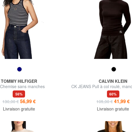
TOMMY HILFIGER
CALVIN KLEIN
Chemise sans manches
CK JEANS Pull à col roulé, man
56%
60%
56,99 €
41,99 €
130,00 €
105,00 €
Livraison gratuite
Livraison gratuite