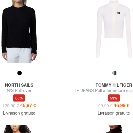
NORTH SAILS
TOMMY HILFIGER
N/S Pull-over
TH JEANS Pull à fermeture éclai
65%
53%
45,97 €
46,99 €
129,90 €
99,90 €
Livraison gratuite
Livraison gratuite