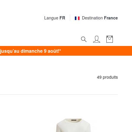
Langue
FR
Destination
France
jusqu’au dimanche 9 août!*
49 produits