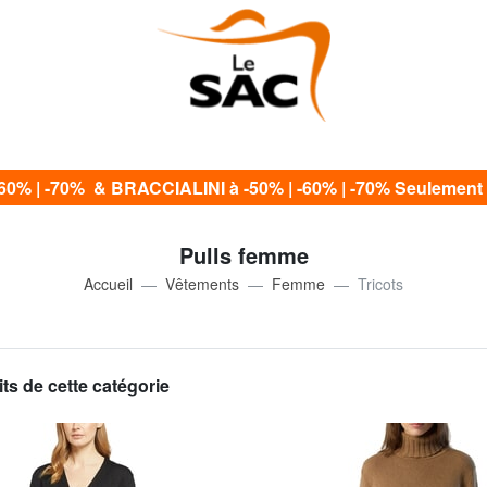
60% | -70% & BRACCIALINI à -50% | -60% | -70% Seulement 
Pulls femme
Accueil
Vêtements
Femme
Tricots
ts de cette catégorie