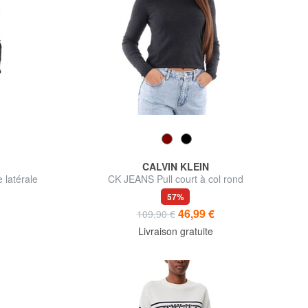
CALVIN KLEIN
 latérale
CK JEANS Pull court à col rond
57%
46,99 €
109,90 €
Livraison gratuite