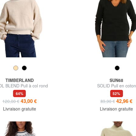
TIMBERLAND
SUN68
 BLEND Pull à col rond
SOLID Pull en coton
64%
52%
43,00 €
42,96 €
120,00 €
89,90 €
Livraison gratuite
Livraison gratuite