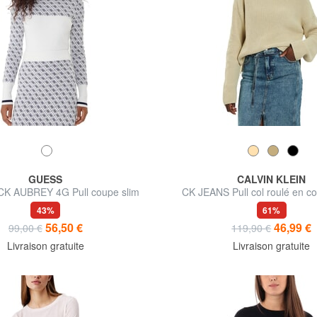
GUESS
CALVIN KLEIN
 AUBREY 4G Pull coupe slim
CK JEANS Pull col roulé en c
décontractée
43%
61%
56,50 €
46,99 €
99,00 €
119,90 €
Livraison gratuite
Livraison gratuite