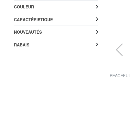
COULEUR
CARACTÉRISTIQUE
NOUVEAUTÉS
RABAIS
JOHN RICHMOND
PARANA Cardigan ras du cou en lurex
PEACEFUL 
79%
36,99 €
180,00 €
Livraison gratuite