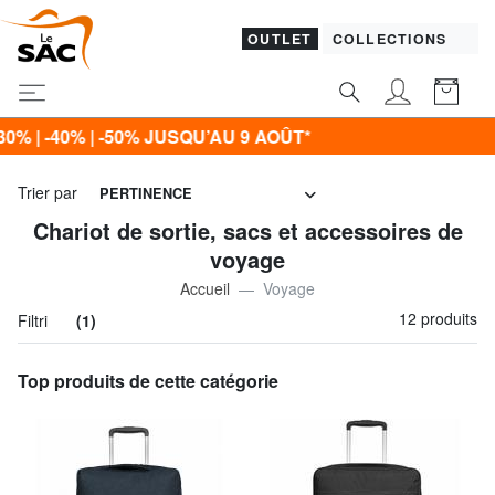
OUTLET
COLLECTIONS
% | -50% JUSQU’AU 9 AOÛT*
Trier par
PERTINENCE
Chariot de sortie, sacs et accessoires de
voyage
Accueil
Voyage
12 produits
Filtri
(1)
Top produits de cette catégorie