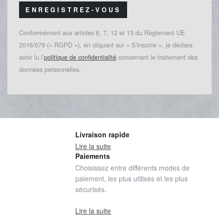
ENREGISTREZ-VOUS
Conformément aux articles 6, 7, 12 et 13 du Règlement UE
2016/679 (« RGPD »), en cliquant sur « S'inscrire », je déclare
avoir lu l’
politique de confidentialité
concernant le traitement des
données personnelles.
Livraison rapide
Lire la suite
Paiements
Choisissez entre différents modes de
paiement, les plus utilisés et les plus
sécurisés.
Lire la suite