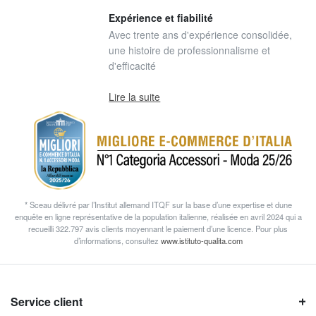
Expérience et fiabilité
Avec trente ans d'expérience consolidée,
une histoire de professionnalisme et
d'efficacité
Lire la suite
* Sceau délivré par l’Institut allemand ITQF sur la base d’une expertise et dune
enquête en ligne représentative de la population italienne, réalisée en avril 2024 qui a
recueilli 322.797 avis clients moyennant le paiement d’une licence. Pour plus
d’informations, consultez
www.istituto-qualita.com
Service client