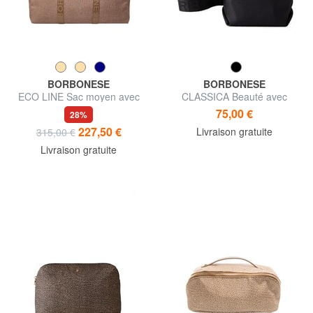
BORBONESE
BORBONESE
ECO LINE Sac moyen avec
CLASSICA Beauté avec
bandoulière
poignée
75,00 €
28%
227,50 €
Livraison gratuite
315,00 €
Livraison gratuite