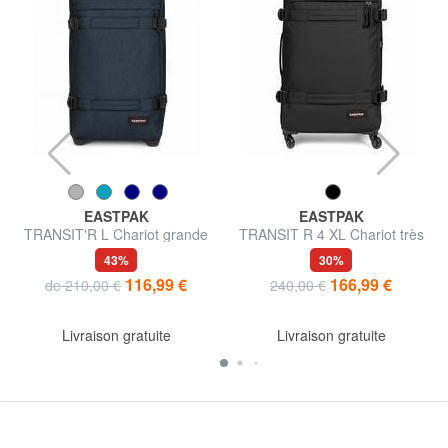
EASTPAK
EASTPAK
TRANSIT'R L Chariot grande
TRANSIT R 4 XL Chariot très
taille
grand
43%
30%
116,99 €
166,99 €
de 210,00 €
240,00 €
Livraison gratuite
Livraison gratuite