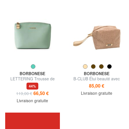
BORBONESE
BORBONESE
LETTERING Trousse de
B-CLUB Étui beauté avec
toilette en cuir
bracelet
85,00 €
44%
66,50 €
Livraison gratuite
119,00 €
Livraison gratuite