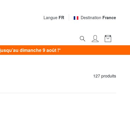
Langue
FR
Destination
France
usqu’au dimanche 9 août !*
127 produits