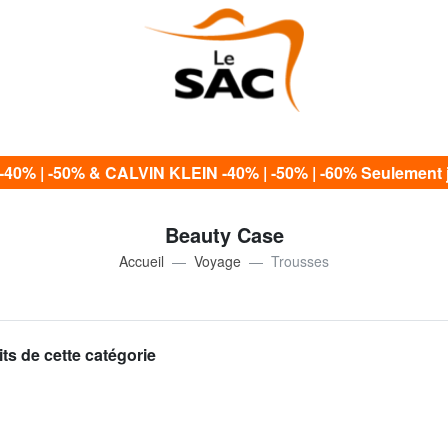
0% | -50% & CALVIN KLEIN -40% | -50% | -60% Seulement j
Beauty Case
Accueil
Voyage
Trousses
ts de cette catégorie