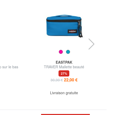
EASTPAK
 sur le bas
TRAVER Mallette beauté
RO
27%
22,00 €
30,00 €
Livraison gratuite