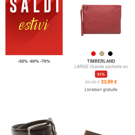
-50% -60% -70%
TIMBERLAND
LARGE Grande pochette en
cuir avec dragonne
51%
33,99 €
69,00 €
Livraison gratuite