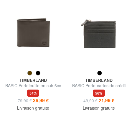
TIMBERLAND
TIMBERLAND
BASIC Portefeuille en cuir 6cc
BASIC Porte-cartes de crédit
avec fermeture éclair
54%
56%
36,99 €
21,99 €
79,90 €
49,90 €
Livraison gratuite
Livraison gratuite