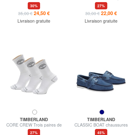
coton
de chaussettes
30%
27%
24,50 €
22,00 €
35,00 €
30,00 €
Livraison gratuite
Livraison gratuite
TIMBERLAND
TIMBERLAND
CORE CREW Trois paires de
CLASSIC BOAT chaussures
chaussettes
bateau en cuir
27%
45%