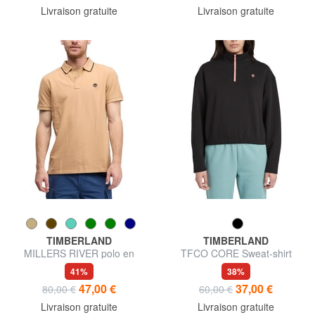
Livraison gratuite
Livraison gratuite
TIMBERLAND
TIMBERLAND
MILLERS RIVER polo en
TFCO CORE Sweat-shirt
coton
41%
38%
47,00 €
37,00 €
80,00 €
60,00 €
Livraison gratuite
Livraison gratuite