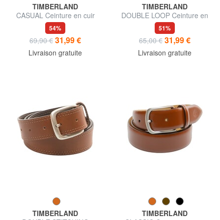
TIMBERLAND
TIMBERLAND
CASUAL Ceinture en cuir
DOUBLE LOOP Ceinture en
raccourcissable
cuir raccourcissable
54%
51%
31,99 €
31,99 €
69,90 €
65,00 €
Livraison gratuite
Livraison gratuite
TIMBERLAND
TIMBERLAND