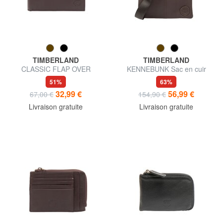
TIMBERLAND
TIMBERLAND
CLASSIC FLAP OVER
KENNEBUNK Sac en cuir
Portefeuille en cuir porte-
avec poche
51%
63%
monnaie
32,99 €
56,99 €
67,00 €
154,90 €
Livraison gratuite
Livraison gratuite