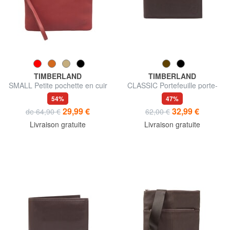
TIMBERLAND
TIMBERLAND
SMALL Petite pochette en cuir
CLASSIC Portefeuille porte-
avec dragonne
monnaie en cuir
54%
47%
29,99 €
32,99 €
de 64,90 €
62,00 €
Livraison gratuite
Livraison gratuite