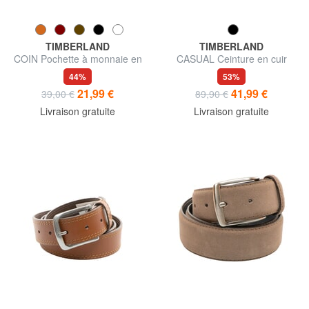
TIMBERLAND
TIMBERLAND
COIN Pochette à monnaie en
CASUAL Ceinture en cuir
cuir
double face
44%
53%
21,99 €
41,99 €
39,00 €
89,90 €
Livraison gratuite
Livraison gratuite