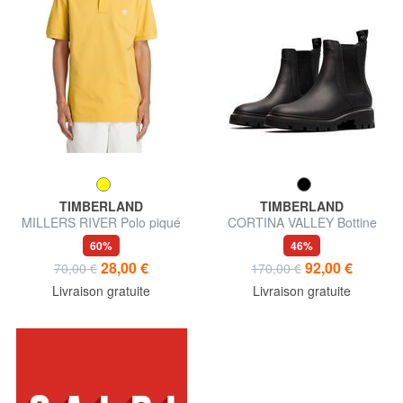
TIMBERLAND
TIMBERLAND
MILLERS RIVER Polo piqué
CORTINA VALLEY Bottine
Chelsea en cuir
60%
46%
28,00 €
92,00 €
70,00 €
170,00 €
Livraison gratuite
Livraison gratuite