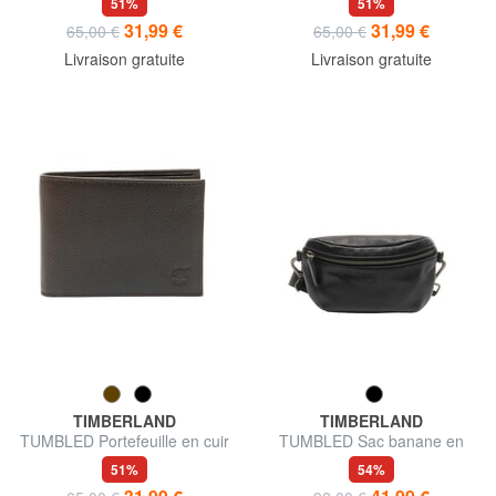
51%
51%
31,99 €
31,99 €
65,00 €
65,00 €
Livraison gratuite
Livraison gratuite
TIMBERLAND
TIMBERLAND
TUMBLED Portefeuille en cuir
TUMBLED Sac banane en
avec porte-monnaie
cuir
51%
54%