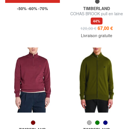
-50% -60% -70%
TIMBERLAND
COHAS BROOK pull en laine
mélangée
44%
67,00 €
120,00 €
Livraison gratuite