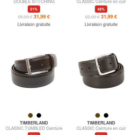
DOUBLE STITCHING
CLASSIC Ceinture en cuir
Ceinture en cuir
raccourcissable
51%
48%
raccourcissable
31,99 €
31,99 €
65,00 €
62,00 €
Livraison gratuite
Livraison gratuite
TIMBERLAND
TIMBERLAND
CLASSIC TUMBLED Ceinture
CLASSIC Ceinture en cuir
en cuir raccourcissable
Saffiano, raccourcissable