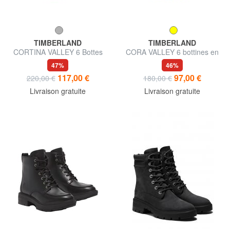
TIMBERLAND
TIMBERLAND
CORTINA VALLEY 6 Bottes
CORA VALLEY 6 bottines en
de combat en cuir
cuir
47%
46%
117,00 €
97,00 €
220,00 €
180,00 €
Livraison gratuite
Livraison gratuite