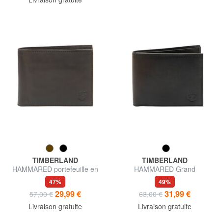
TIMBERLAND
TIMBERLAND
HAMMARED portefeuille en
HAMMARED Grand
cuir
portefeuille en cuir
47%
49%
29,99 €
31,99 €
57,00 €
63,00 €
Livraison gratuite
Livraison gratuite