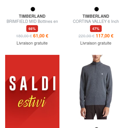
TIMBERLAND
TIMBERLAND
BRIMFIELD MID Bottines en
CORTINA VALLEY 6 Inch
cuir
Bottines en cuir
66%
47%
61,00 €
117,00 €
180,00 €
220,00 €
Livraison gratuite
Livraison gratuite