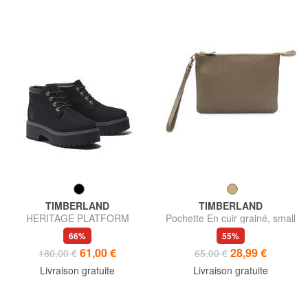
TIMBERLAND
TIMBERLAND
HERITAGE PLATFORM
Pochette En cuir grainé, small
Bottine en nubuck
66%
55%
61,00 €
28,99 €
180,00 €
65,00 €
Livraison gratuite
Livraison gratuite