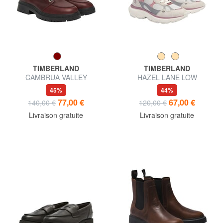
TIMBERLAND
TIMBERLAND
CAMBRUA VALLEY
HAZEL LANE LOW
chaussures en cuir
45%
44%
77,00 €
67,00 €
140,00 €
120,00 €
Livraison gratuite
Livraison gratuite