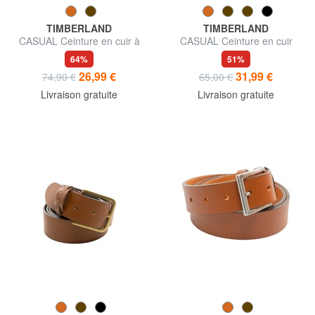
TIMBERLAND
TIMBERLAND
CASUAL Ceinture en cuir à
CASUAL Ceinture en cuir
double couture
suédé pouvant être raccourcie
64%
51%
26,99 €
31,99 €
74,90 €
65,00 €
Livraison gratuite
Livraison gratuite