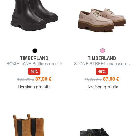
TIMBERLAND
TIMBERLAND
ROXIE LANE Bottines en cuir
STONE STREET chaussures
en cuir
46%
46%
87,00 €
87,00 €
160,00 €
160,00 €
Livraison gratuite
Livraison gratuite