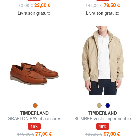
22,00 €
79,50 €
30,00 €
145,00 €
Livraison gratuite
Livraison gratuite
TIMBERLAND
TIMBERLAND
GRAFTON BAY chaussures
BOMBER veste imperméable
de voile en cuir
45%
46%
77,00 €
97,00 €
140,00 €
180,00 €