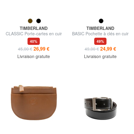
TIMBERLAND
TIMBERLAND
CLASSIC Porte-cartes en cuir
BASIC Pochette à clés en cuir
avec porte-monnaie
avec zip
40%
49%
26,99 €
24,99 €
45,00 €
49,00 €
Livraison gratuite
Livraison gratuite