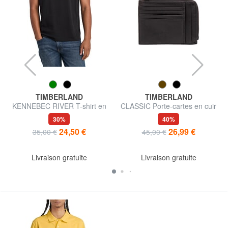
TIMBERLAND
TIMBERLAND
KENNEBEC RIVER T-shirt en
CLASSIC Porte-cartes en cuir
coton
avec porte-monnaie
30%
40%
24,50 €
26,99 €
35,00 €
45,00 €
Livraison gratuite
Livraison gratuite