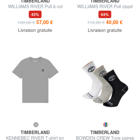
TIMBERLAND
TIMBERLAND
WILLIAMS RIVER Pull à col
WILLIAMS RIVER Pull zippé
zippé
43%
64%
57,00 €
40,00 €
100,00 €
110,00 €
Livraison gratuite
Livraison gratuite
TIMBERLAND
TIMBERLAND
KENNEBEC RIVER T-shirt en
BOWDEN CREW Trois paires