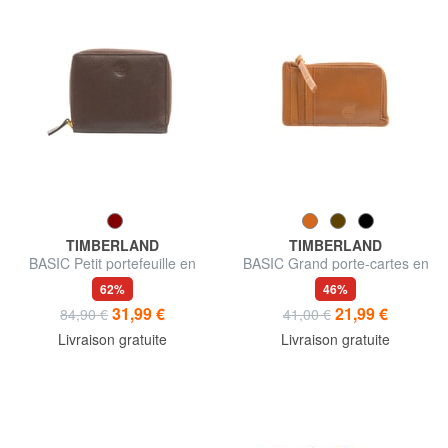
TIMBERLAND
TIMBERLAND
BASIC Petit portefeuille en
BASIC Grand porte-cartes en
cuir zippé
cuir avec zip
62%
46%
31,99 €
21,99 €
84,90 €
41,00 €
Livraison gratuite
Livraison gratuite