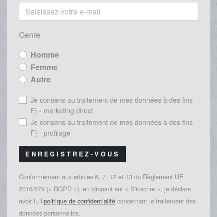
Genre
Homme
Femme
Autre
Je consens au traitement de mes données à des fins
E) - marketing direct
Je consens au traitement de mes données à des fins
F) - profilage
ENREGISTREZ-VOUS
Conformément aux articles 6, 7, 12 et 13 du Règlement UE
2016/679 (« RGPD »), en cliquant sur « S'inscrire », je déclare
avoir lu l’
politique de confidentialité
concernant le traitement des
données personnelles.