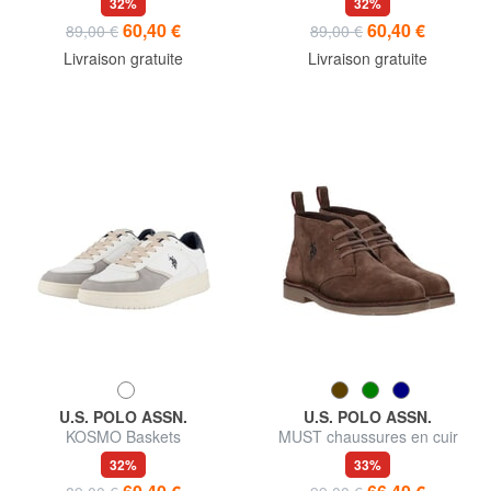
32%
32%
60,40 €
60,40 €
89,00 €
89,00 €
Livraison gratuite
Livraison gratuite
U.S. POLO ASSN.
U.S. POLO ASSN.
KOSMO Baskets
MUST chaussures en cuir
suédé
32%
33%