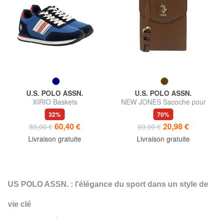
U.S. POLO ASSN.
U.S. POLO ASSN.
XIRIO Baskets
NEW JONES Sacoche pour
téléphone portable
32%
70%
60,40 €
20,98 €
89,00 €
69,90 €
Livraison gratuite
Livraison gratuite
US POLO ASSN. : l'élégance du sport dans un style de
vie clé