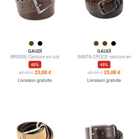
GAUDÌ
GAUDÌ
BRIDGE Ceinture en cuir
SANTA CROCE ceinture en
fabriquée en Italie
cuir
43%
43%
23,00 €
23,00 €
40,00 €
40,00 €
Livraison gratuite
Livraison gratuite