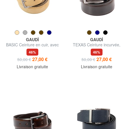
GAUDÌ
GAUDÌ
BASIC Ceinture en cuir, avec
TEXAS Ceinture incurvée,
logo en relief
avec coutures
46%
46%
27,00 €
27,00 €
50,00 €
50,00 €
Livraison gratuite
Livraison gratuite