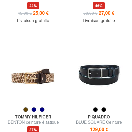
44%
46%
25,00 €
27,00 €
45,00 €
50,00 €
Livraison gratuite
Livraison gratuite
TOMMY HILFIGER
PIQUADRO
DENTON ceinture élastique
BLUE SQUARE Ceinture
tressée
réversible
129,00 €
37%