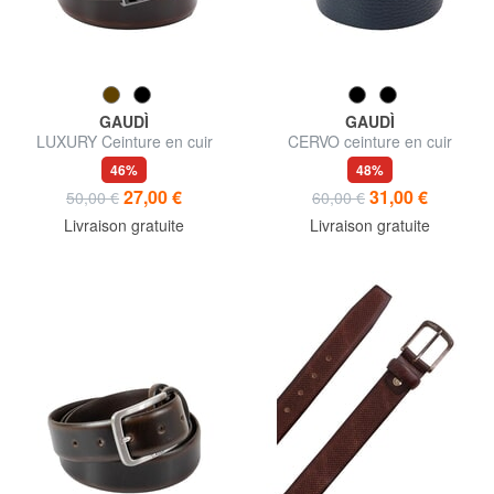
GAUDÌ
GAUDÌ
LUXURY Ceinture en cuir
CERVO ceinture en cuir
fabriquée en Italie
46%
48%
27,00 €
31,00 €
50,00 €
60,00 €
Livraison gratuite
Livraison gratuite