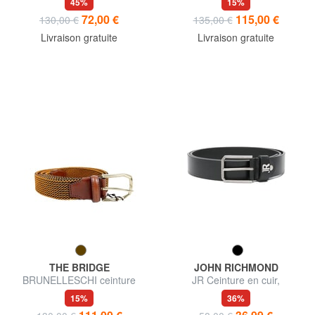
45%
15%
72,00 €
115,00 €
130,00 €
135,00 €
Livraison gratuite
Livraison gratuite
THE BRIDGE
JOHN RICHMOND
BRUNELLESCHI ceinture
JR Ceinture en cuir,
tressée
raccourcissable
15%
36%