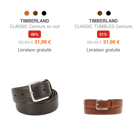
TIMBERLAND
TIMBERLAND
CLASSIC Ceinture en cuir
CLASSIC TUMBLED Ceinture
raccourcissable
en cuir raccourcissable
48%
51%
31,99 €
31,99 €
62,00 €
65,00 €
Livraison gratuite
Livraison gratuite