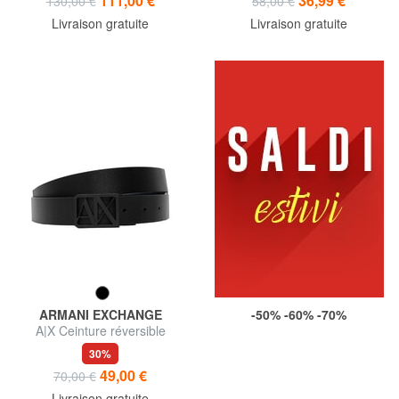
111,00 €
36,99 €
130,00 €
58,00 €
Livraison gratuite
Livraison gratuite
ARMANI EXCHANGE
-50% -60% -70%
A|X Ceinture réversible
30%
49,00 €
70,00 €
Livraison gratuite