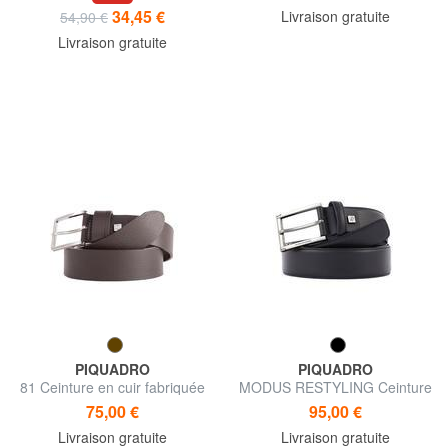
34,45 €
Livraison gratuite
54,90 €
Livraison gratuite
PIQUADRO
PIQUADRO
81 Ceinture en cuir fabriquée
MODUS RESTYLING Ceinture
en Italie
en cuir
75,00 €
95,00 €
Livraison gratuite
Livraison gratuite