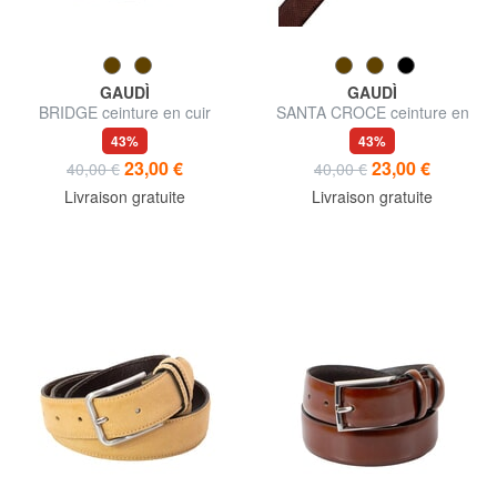
GAUDÌ
GAUDÌ
BRIDGE ceinture en cuir
SANTA CROCE ceinture en
cuir imprimé et arrondi
43%
43%
23,00 €
23,00 €
40,00 €
40,00 €
Livraison gratuite
Livraison gratuite