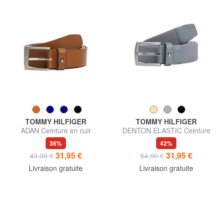
TOMMY HILFIGER
TOMMY HILFIGER
ADAN Ceinture en cuir
DENTON ELASTIC Ceinture
en tissu tissé pour homme
36%
42%
31,95 €
31,95 €
49,90 €
54,90 €
Livraison gratuite
Livraison gratuite