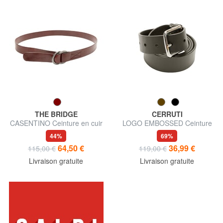
THE BRIDGE
CERRUTI
CASENTINO Ceinture en cuir
LOGO EMBOSSED Ceinture
fabriquée en Italie
en cuir raccourcissable
44%
69%
64,50 €
36,99 €
115,00 €
119,00 €
Livraison gratuite
Livraison gratuite