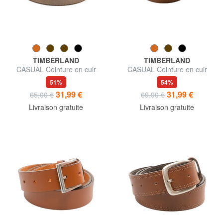
TIMBERLAND
TIMBERLAND
CASUAL Ceinture en cuir
CASUAL Ceinture en cuir
suédé pouvant être raccourcie
raccourcissable
51%
54%
31,99 €
31,99 €
65,00 €
69,90 €
Livraison gratuite
Livraison gratuite