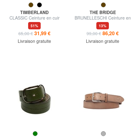
TIMBERLAND
THE BRIDGE
CLASSIC Ceinture en cuir
BRUNELLESCHI Ceinture en
Saffiano, raccourcissable
cuir classique
51%
13%
31,99 €
86,20 €
65,00 €
99,00 €
Livraison gratuite
Livraison gratuite