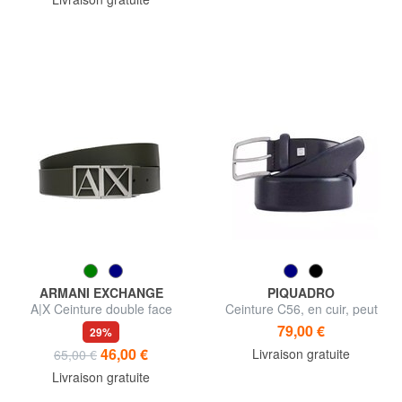
ARMANI EXCHANGE
PIQUADRO
A|X Ceinture double face
Ceinture C56, en cuir, peut
être coupé sur mesure
79,00 €
29%
46,00 €
Livraison gratuite
65,00 €
Livraison gratuite