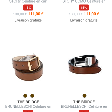
STORY Ceinture en cuir
STORY UOMO Ceinture en
raccourcissable
cuir, raccourcissable
15%
15%
111,00 €
111,00 €
130,00 €
130,00 €
Livraison gratuite
Livraison gratuite
THE BRIDGE
THE BRIDGE
BRUNELLESCHI Ceinture en
BRUNELLESCHI Ceinture en
cuir
cuir double face