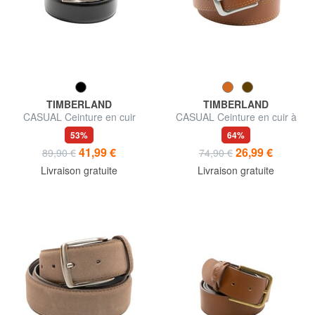
TIMBERLAND
TIMBERLAND
CASUAL Ceinture en cuir
CASUAL Ceinture en cuir à
double face
double couture
53%
64%
41,99 €
26,99 €
89,90 €
74,90 €
Livraison gratuite
Livraison gratuite