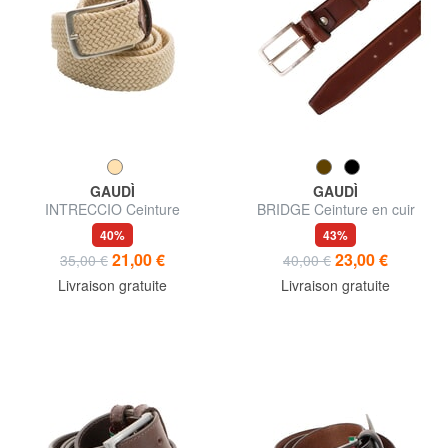
GAUDÌ
GAUDÌ
INTRECCIO Ceinture
BRIDGE Ceinture en cuir
élastique
courbée
40%
43%
21,00 €
23,00 €
35,00 €
40,00 €
Livraison gratuite
Livraison gratuite