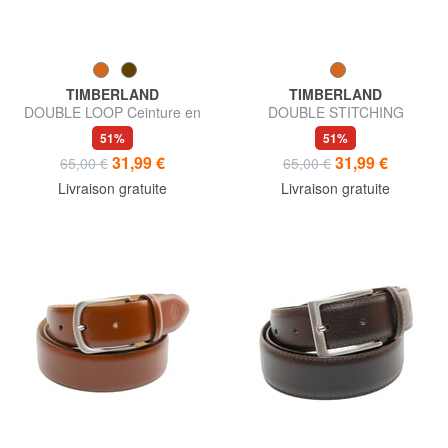
TIMBERLAND
TIMBERLAND
DOUBLE LOOP Ceinture en
DOUBLE STITCHING
cuir raccourcissable
Ceinture en cuir
51%
51%
raccourcissable
31,99 €
31,99 €
65,00 €
65,00 €
Livraison gratuite
Livraison gratuite