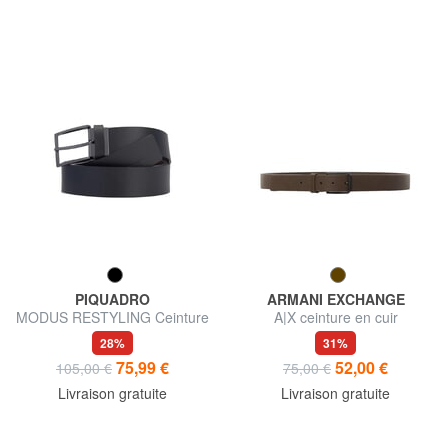
PIQUADRO
ARMANI EXCHANGE
MODUS RESTYLING Ceinture
A|X ceinture en cuir
réversible en cuir
28%
31%
75,99 €
52,00 €
105,00 €
75,00 €
Livraison gratuite
Livraison gratuite