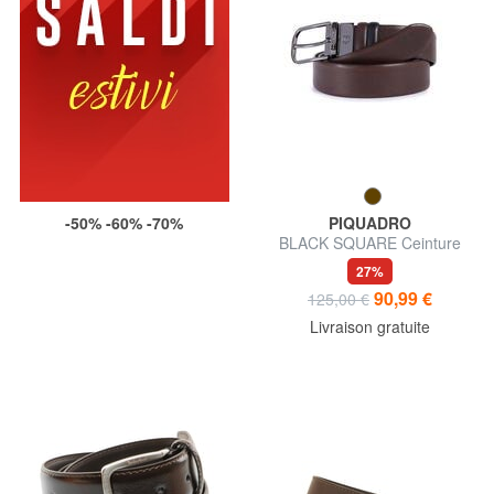
-50% -60% -70%
PIQUADRO
BLACK SQUARE Ceinture
réversible en cuir
27%
90,99 €
125,00 €
Livraison gratuite