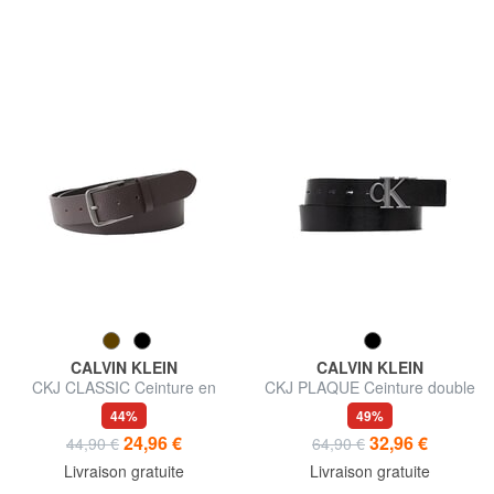
CALVIN KLEIN
CALVIN KLEIN
CKJ CLASSIC Ceinture en
CKJ PLAQUE Ceinture double
cuir raccourcissable
face pouvant être raccourcie
44%
49%
24,96 €
32,96 €
44,90 €
64,90 €
Livraison gratuite
Livraison gratuite