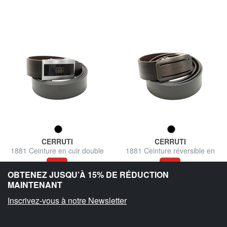
CERRUTI
CERRUTI
1881 Ceinture en cuir double
1881 Ceinture réversible en
face
cuir
61%
61%
OBTENEZ JUSQU’À 15% DE RÉDUCTION
36,99 €
36,99 €
95,00 €
95,00 €
MAINTENANT
Livraison gratuite
Livraison gratuite
Inscrivez-vous à notre Newsletter