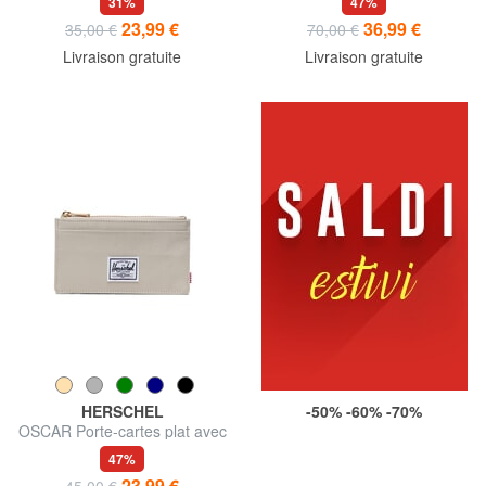
31%
47%
23,99 €
36,99 €
35,00 €
70,00 €
Livraison gratuite
Livraison gratuite
HERSCHEL
-50% -60% -70%
OSCAR Porte-cartes plat avec
porte-monnaie
47%
23,99 €
45,00 €