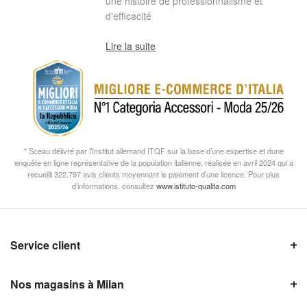
une histoire de professionnalisme et
d'efficacité
Lire la suite
* Sceau délivré par l’Institut allemand ITQF sur la base d’une expertise et dune
enquête en ligne représentative de la population italienne, réalisée en avril 2024 qui a
recueilli 322.797 avis clients moyennant le paiement d’une licence. Pour plus
d’informations, consultez
www.istituto-qualita.com
Service client
Nos magasins à Milan