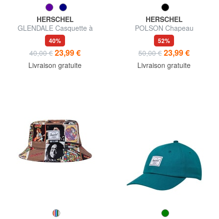
HERSCHEL
HERSCHEL
GLENDALE Casquette à
POLSON Chapeau
visière
40%
52%
23,99 €
23,99 €
40,00 €
50,00 €
Livraison gratuite
Livraison gratuite