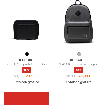
HERSCHEL
HERSCHEL
TYLER Petit portefeuille zippé
CLASSIC XL Sac à dos pour
ordinateur portable 15,6"
36%
48%
31,99 €
46,99 €
50,00 €
90,00 €
Livraison gratuite
Livraison gratuite