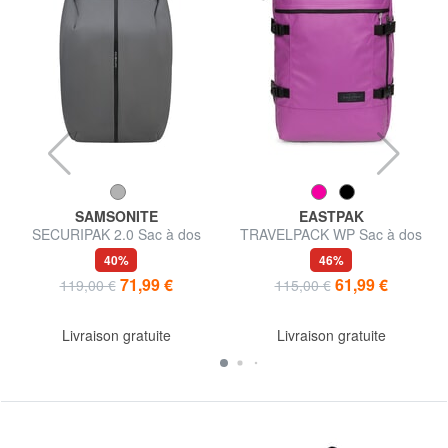
SAMSONITE
EASTPAK
SECURIPAK 2.0 Sac à dos
TRAVELPACK WP Sac à dos
pour ordinateur portable 14,1"
de voyage
40%
46%
71,99 €
61,99 €
119,00 €
115,00 €
Livraison gratuite
Livraison gratuite