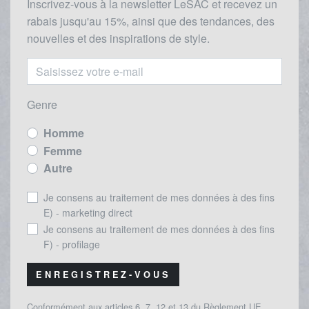
Inscrivez-vous à la newsletter LeSAC et recevez un
rabais
jusqu'au 1
5%, ainsi que des tendances, des
nouvelles et des inspirations de style.
Genre
Homme
Femme
Autre
Je consens au traitement de mes données à des fins
E) - marketing direct
Je consens au traitement de mes données à des fins
F) - profilage
ENREGISTREZ-VOUS
Conformément aux articles 6, 7, 12 et 13 du Règlement UE