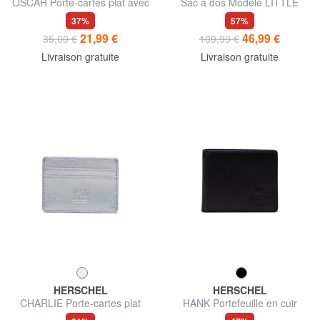
OSCAR Porte-cartes plat avec
Sac à dos Modèle LITTLE
zip
AMERICA MID VOLUME, pour
37%
57%
ordinateur portable 13''
21,99 €
46,99 €
35,00 €
109,99 €
Livraison gratuite
Livraison gratuite
HERSCHEL
HERSCHEL
CHARLIE Porte-cartes plat
HANK Portefeuille en cuir