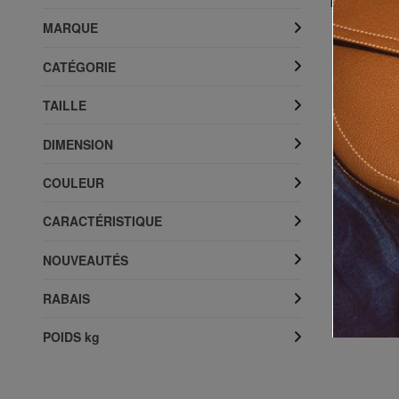
Top produi
MARQUE
CATÉGORIE
TAILLE
DIMENSION
COULEUR
CARACTÉRISTIQUE
NOUVEAUTÉS
RABAIS
EASTPAK
d
BACK TO WORK Sac à dos ordinateur 15"
P
POIDS kg
51%
36,99 €
de 77,00 €