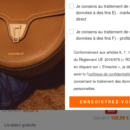
ts de cette catégorie
Je consens au traitement de
données à des fins E) - mark
direct
Je consens au traitement de
données à des fins F) - profi
Conformément aux articles 6, 7, 1
du Règlement UE 2016/679 (« R
en cliquant sur « S'inscrire », je d
avoir lu l’
politique de confidentialit
concernant le traitement des don
personnelles.
EASTPAK
EASTPAK
ENREGISTREZ-VO
ADDED PAKR Sac à dos
TRANSIT R 4 XL Chariot tr
55,00 €
de 85,00 €
30%
166,99 €
240,00 €
Livraison gratuite