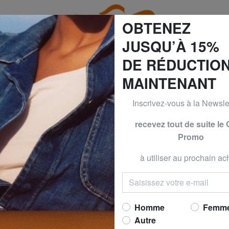
OBTENEZ
JUSQU’À 15%
DE RÉDUCTIO
MAINTENANT
60% | -70% & BRACCIALINI à -50% | -60% | -70% Seulement 
Inscrivez-vous à la Newslet
Cadeaux d'entreprise
recevez tout de suite le
Accueil
Cadeaux d'entreprise
Promo
à utiliser au prochain ach
POLLINI
EFFACER TOUS LES FILTRES
Homme
Femm
Autre