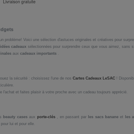
Livraison gratuite
udgets
cun problème!
Voici une sélection d'astuces originales et créatives pour surp
idées cadeaux
sélectionnées pour surprendre ceux que vous aimez, sans s
inales
aux
cadeaux importants
.
ouez la sécurité : choisissez l'une de nos
Cartes Cadeaux LeSAC
! Disponibl
iculière.
'achat et faites plaisir à votre proche avec un cadeau toujours apprécié.
es
beauty cases
aux
porte-clés
, en passant par
les sacs banane
et
les 
our lui et pour elle.