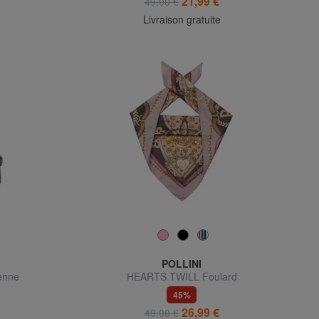
21,99 €
49,00 €
Livraison gratuite
POLLINI
enne
HEARTS TWILL Foulard
45%
26,99 €
49,00 €