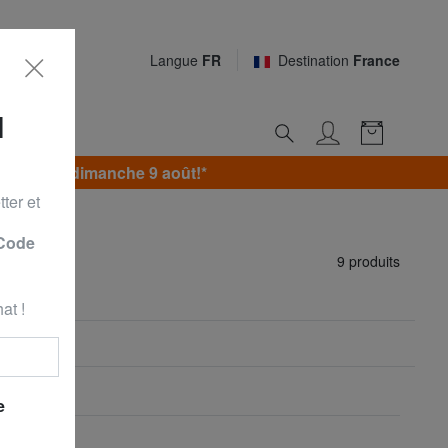
Langue
FR
Destination
France
N
jusqu’au dimanche 9 août!*
ter et
 Code
9 produits
at !
e