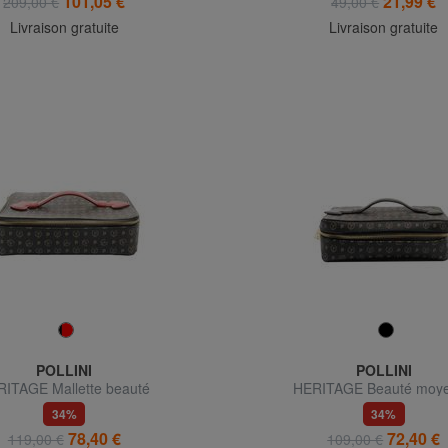
101,05 €
21,99 €
209,00 €
49,00 €
Livraison gratuite
Livraison gratuite
POLLINI
POLLINI
ITAGE Mallette beauté
HERITAGE Beauté moy
34%
34%
78,40 €
72,40 €
119,00 €
109,00 €