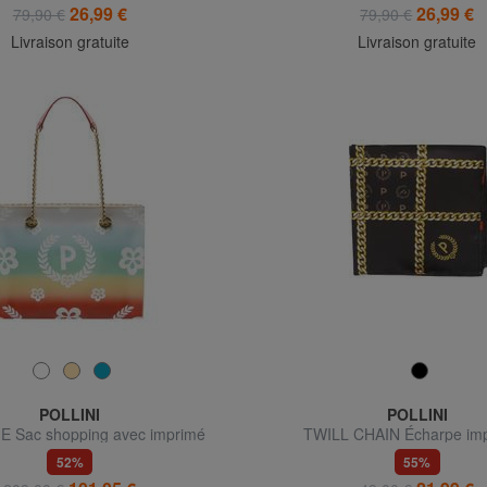
26,99 €
26,99 €
79,90 €
79,90 €
Livraison gratuite
Livraison gratuite
POLLINI
POLLINI
 Sac shopping avec imprimé
TWILL CHAIN Écharpe im
intégral
52%
55%