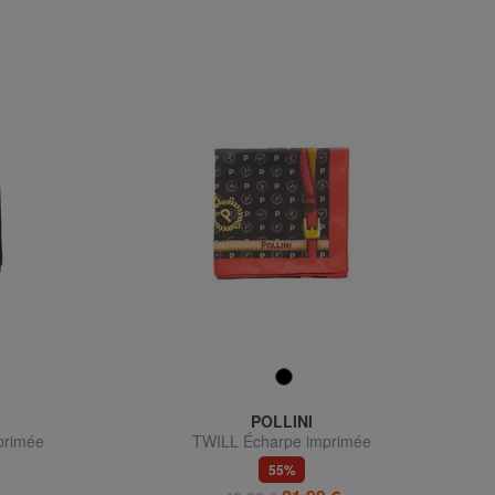
POLLINI
primée
TWILL Écharpe imprimée
55%