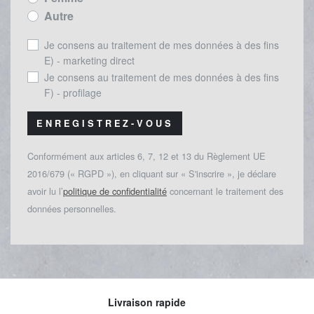
Autre
Je consens au traitement de mes données à des fins
E) - marketing direct
Je consens au traitement de mes données à des fins
F) - profilage
ENREGISTREZ-VOUS
Conformément aux articles 6, 7, 12 et 13 du Règlement UE
2016/679 (« RGPD »), en cliquant sur « S'inscrire », je déclare
avoir lu l’
politique de confidentialité
concernant le traitement des
données personnelles.
Livraison rapide