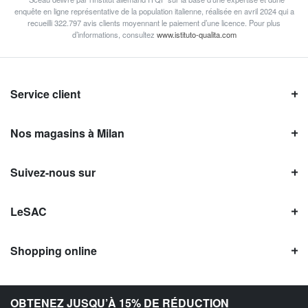
enquête en ligne représentative de la population italienne, réalisée en avril 2024 qui a
recueilli 322.797 avis clients moyennant le paiement d’une licence. Pour plus
d’informations, consultez
www.istituto-qualita.com
Service client
Nos magasins à Milan
Suivez-nous sur
LeSAC
Shopping online
Avis LeSAC
OBTENEZ JUSQU’À 15% DE RÉDUCTION