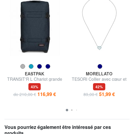
EASTPAK
MORELLATO
TRANSIT'R L Chariot grande
TESORI Collier avec cœur et
taille
zircons
43%
42%
116,99 €
51,99 €
de 210,00 €
89,00 €
Vous pourriez également être intéressé par ces
produits