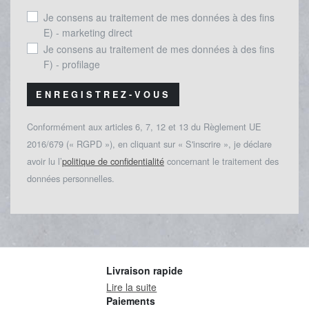
Je consens au traitement de mes données à des fins
E) - marketing direct
Je consens au traitement de mes données à des fins
F) - profilage
ENREGISTREZ-VOUS
Conformément aux articles 6, 7, 12 et 13 du Règlement UE
2016/679 (« RGPD »), en cliquant sur « S'inscrire », je déclare
avoir lu l’
politique de confidentialité
concernant le traitement des
données personnelles.
Livraison rapide
Lire la suite
Paiements