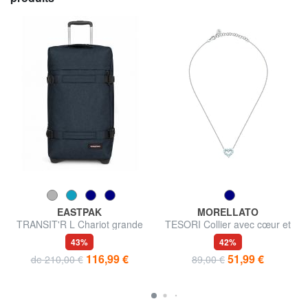
EASTPAK
MORELLATO
TRANSIT'R L Chariot grande
TESORI Collier avec cœur et
taille
zircons
43%
42%
116,99 €
51,99 €
de 210,00 €
89,00 €