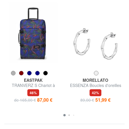
EASTPAK
MORELLATO
TRANVERZ S Chariot à
ESSENZA Boucles d'oreilles
bagages à main
46%
42%
87,00 €
51,99 €
de 165,00 €
89,00 €