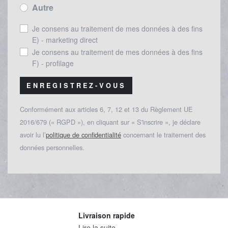
Autre
Je consens au traitement de mes données à des fins
E) - marketing direct
Je consens au traitement de mes données à des fins
F) - profilage
ENREGISTREZ-VOUS
Conformément aux articles 6, 7, 12 et 13 du Règlement UE
2016/679 (« RGPD »), en cliquant sur « S'inscrire », je déclare
avoir lu l’
politique de confidentialité
concernant le traitement des
données personnelles.
Livraison rapide
Lire la suite