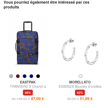
Vous pourriez également être intéressé par ces
produits
EASTPAK
MORELLATO
TRANVERZ S Chariot à
ESSENZA Boucles d'oreilles
bagages à main
46%
42%
87,00 €
51,99 €
de 165,00 €
89,00 €