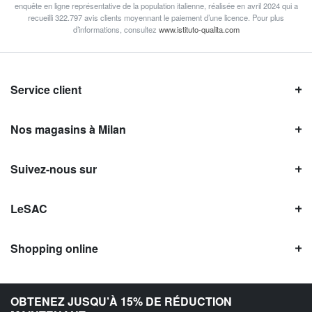
enquête en ligne représentative de la population italienne, réalisée en avril 2024 qui a
recueilli 322.797 avis clients moyennant le paiement d’une licence. Pour plus
d’informations, consultez
www.istituto-qualita.com
Service client
Nos magasins à Milan
Suivez-nous sur
LeSAC
Shopping online
Avis LeSAC
OBTENEZ JUSQU’À 15% DE RÉDUCTION