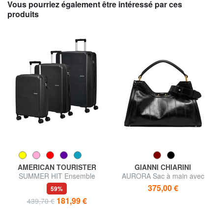
Vous pourriez également être intéressé par ces
produits
AMERICAN TOURISTER
GIANNI CHIARINI
SUMMER HIT Ensemble
AURORA Sac à main avec
cabine + trolley moyen + grand
bandoulière, en cuir
375,00 €
59%
181,99 €
439,70 €