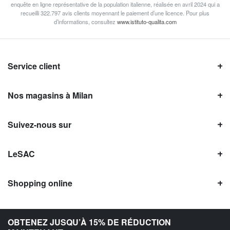
enquête en ligne représentative de la population italienne, réalisée en avril 2024 qui a
recueilli 322.797 avis clients moyennant le paiement d’une licence. Pour plus
d’informations, consultez
www.istituto-qualita.com
Service client
Nos magasins à Milan
Suivez-nous sur
LeSAC
Shopping online
Avis LeSAC
OBTENEZ JUSQU’À 15% DE RÉDUCTION