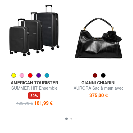
AMERICAN TOURISTER
GIANNI CHIARINI
SUMMER HIT Ensemble
AURORA Sac à main avec
cabine + trolley moyen + grand
bandoulière, en cuir
375,00 €
59%
181,99 €
439,70 €