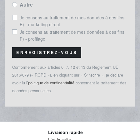
Autre
Je consens au traitement de mes données à des fins
E) - marketing direct
Je consens au traitement de mes données à des fins
F) - profilage
ENREGISTREZ-VOUS
Conformément aux articles 6, 7, 12 et 13 du Règlement UE
2016/679 (« RGPD »), en cliquant sur « S'inscrire », je déclare
avoir lu l’
politique de confidentialité
concernant le traitement des
données personnelles.
Livraison rapide
Lire la suite