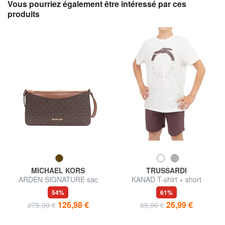
Vous pourriez également être intéressé par ces
produits
MICHAEL KORS
TRUSSARDI
ARDEN SIGNATURE sac
KANAD T-shirt + short
bandoulière
54%
61%
126,98 €
26,99 €
275,00 €
69,00 €