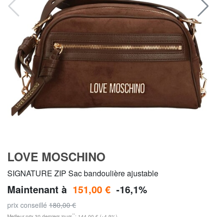
LOVE MOSCHINO
SIGNATURE ZIP Sac bandoulière ajustable
Maintenant à
151,00 €
-16,1%
prix conseillé
180,00 €
**
Meilleur prix 30 derniers jours
: 144,00 € (+4,9%)