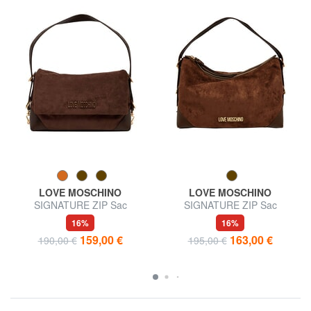
LOVE MOSCHINO
LOVE MOSCHINO
SIGNATURE ZIP Sac
SIGNATURE ZIP Sac
bandoulière ajustable
bandoulière ajustable
16%
16%
159,00 €
163,00 €
190,00 €
195,00 €