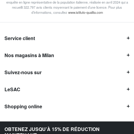
enquête en ligne représentative de la population italienne, réalisée en avril 2024 qui a
recueilli 322.797 avis clients moyennant le paiement d’une licence. Pour plus
d’informations, consultez
www.istituto-qualita.com
Service client
Nos magasins à Milan
Suivez-nous sur
LeSAC
Shopping online
Avis LeSAC
OBTENEZ JUSQU’À 15% DE RÉDUCTION