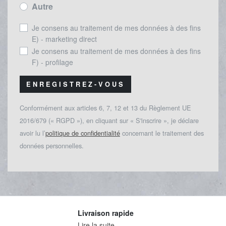
Autre
Je consens au traitement de mes données à des fins
E) - marketing direct
Je consens au traitement de mes données à des fins
F) - profilage
ENREGISTREZ-VOUS
Conformément aux articles 6, 7, 12 et 13 du Règlement UE
2016/679 (« RGPD »), en cliquant sur « S'inscrire », je déclare
avoir lu l’
politique de confidentialité
concernant le traitement des
données personnelles.
Livraison rapide
Lire la suite