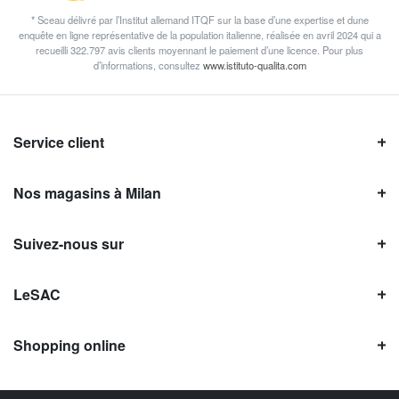
* Sceau délivré par l’Institut allemand ITQF sur la base d’une expertise et dune
enquête en ligne représentative de la population italienne, réalisée en avril 2024 qui a
recueilli 322.797 avis clients moyennant le paiement d’une licence. Pour plus
d’informations, consultez
www.istituto-qualita.com
Service client
Nos magasins à Milan
Suivez-nous sur
LeSAC
Shopping online
Avis LeSAC