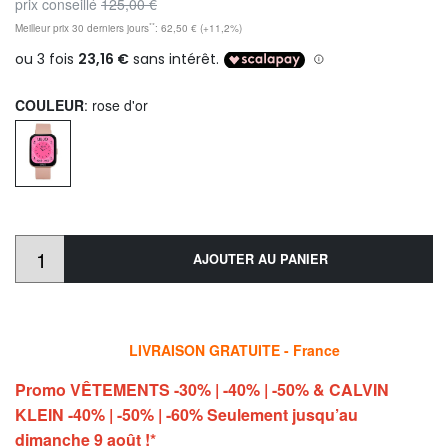
prix conseillé
125,00 €
**
Meilleur prix 30 derniers jours
: 62,50 € (+11,2%)
COULEUR
: rose d'or
AJOUTER AU PANIER
LIVRAISON GRATUITE - France
Promo VÊTEMENTS -30% | -40% | -50% & CALVIN
KLEIN -40% | -50% | -60% Seulement jusqu’au
dimanche 9 août !*