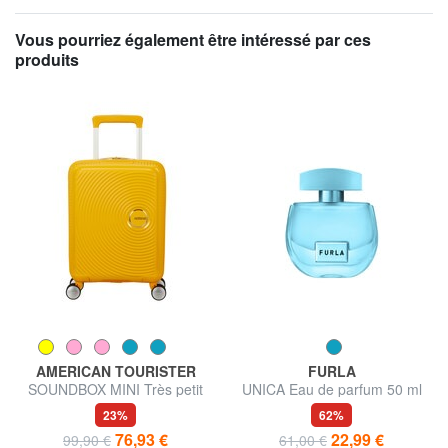
Vous pourriez également être intéressé par ces
produits
AMERICAN TOURISTER
FURLA
SOUNDBOX MINI Très petit
UNICA Eau de parfum 50 ml
bagage à main
23%
62%
76,93 €
22,99 €
99,90 €
61,00 €