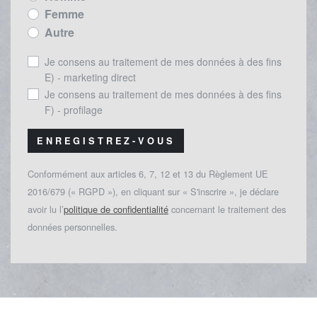
Femme
Autre
Je consens au traitement de mes données à des fins
E) - marketing direct
Je consens au traitement de mes données à des fins
F) - profilage
ENREGISTREZ-VOUS
Conformément aux articles 6, 7, 12 et 13 du Règlement UE
2016/679 (« RGPD »), en cliquant sur « S'inscrire », je déclare
avoir lu l’
politique de confidentialité
concernant le traitement des
données personnelles.