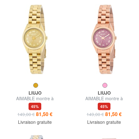
LIUJO
LIUJO
AIMABLE montre à
AIMABLE montre à
mouvement Miyota cal.2035
mouvement Miyota cal.2035
45%
45%
81,50 €
81,50 €
149,00 €
149,00 €
Livraison gratuite
Livraison gratuite