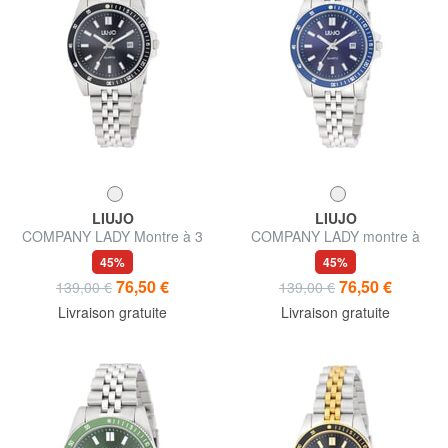
LIUJO
LIUJO
COMPANY LADY Montre à 3
COMPANY LADY montre à
aiguilles avec mouvement
mouvement Seiko VJ12
45%
45%
Seiko VJ12
76,50 €
76,50 €
139,00 €
139,00 €
Livraison gratuite
Livraison gratuite