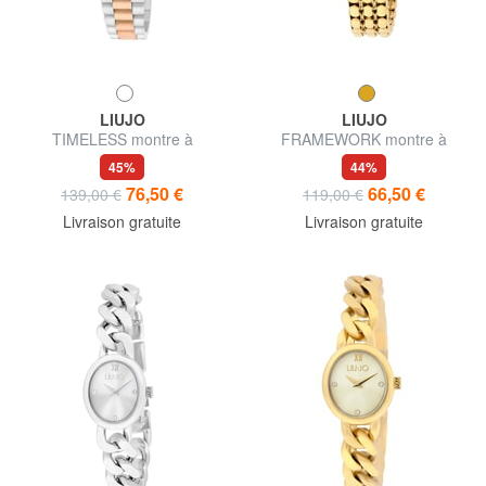
LIUJO
LIUJO
TIMELESS montre à
FRAMEWORK montre à
mouvement quartz
mouvement quartz
45%
44%
76,50 €
66,50 €
139,00 €
119,00 €
Livraison gratuite
Livraison gratuite