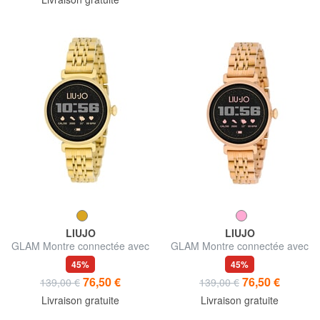
LIUJO
LIUJO
GLAM Montre connectée avec
GLAM Montre connectée avec
boîtier en alliage de zinc et
boîtier en alliage de zinc et
45%
45%
acier
acier
76,50 €
76,50 €
139,00 €
139,00 €
Livraison gratuite
Livraison gratuite