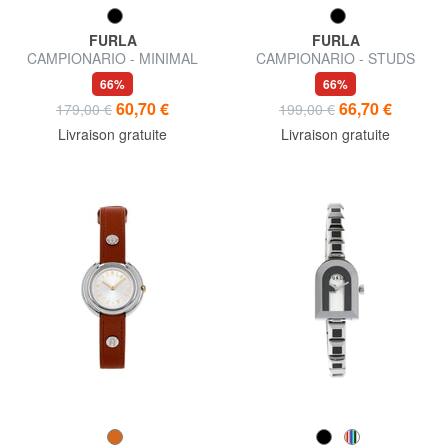
FURLA
FURLA
CAMPIONARIO - MINIMAL
CAMPIONARIO - STUDS
montre à affichage de l'heure
Montre pour femme
66%
66%
uniquement
60,70 €
66,70 €
179,00 €
199,00 €
Livraison gratuite
Livraison gratuite