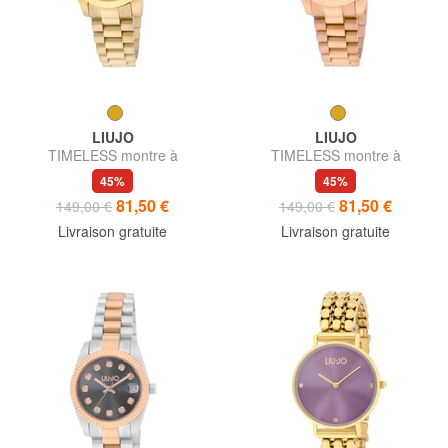
LIUJO
LIUJO
TIMELESS montre à
TIMELESS montre à
mouvement quartz
mouvement quartz
45%
45%
81,50 €
81,50 €
149,00 €
149,00 €
Livraison gratuite
Livraison gratuite