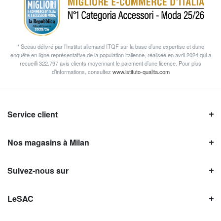
* Sceau délivré par l’Institut allemand ITQF sur la base d’une expertise et dune
enquête en ligne représentative de la population italienne, réalisée en avril 2024 qui a
recueilli 322.797 avis clients moyennant le paiement d’une licence. Pour plus
d’informations, consultez
www.istituto-qualita.com
Service client
Nos magasins à Milan
Suivez-nous sur
LeSAC