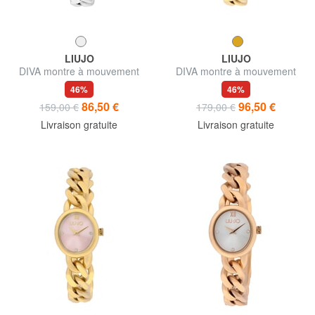
LIUJO
LIUJO
DIVA montre à mouvement
DIVA montre à mouvement
quartz
quartz
46%
46%
86,50 €
96,50 €
159,00 €
179,00 €
Livraison gratuite
Livraison gratuite