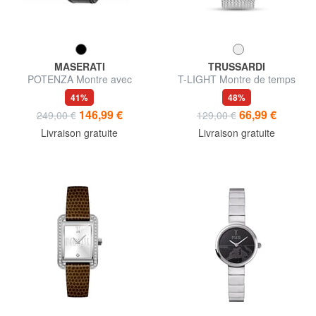
MASERATI
TRUSSARDI
POTENZA Montre avec
T-LIGHT Montre de temps
affichage de la date
seulement
41%
48%
146,99 €
66,99 €
249,00 €
129,00 €
Livraison gratuite
Livraison gratuite