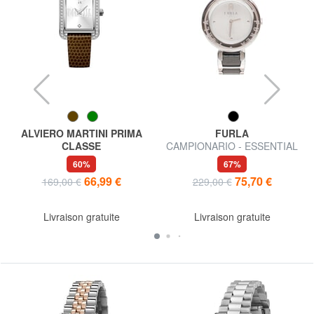
ALVIERO MARTINI PRIMA
FURLA
CLASSE
CAMPIONARIO - ESSENTIAL
MAUI Montre indiquant
montre à affichage de l'heure
60%
67%
uniquement l'heure
uniquement
66,99 €
75,70 €
169,00 €
229,00 €
Livraison gratuite
Livraison gratuite