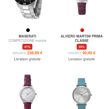
MASERATI
ALVIERO MARTINI PRIMA
COMPETIZIONE montre
CLASSE
automatique
FORMENTERA Montre
41%
35%
uniquement l'heure
236,99 €
90,40 €
399,00 €
139,00 €
Livraison gratuite
Livraison gratuite