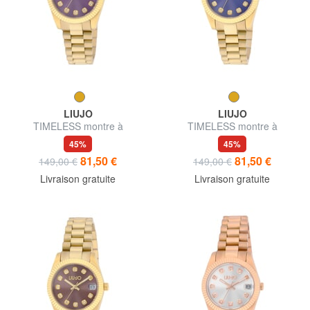
LIUJO
LIUJO
TIMELESS montre à
TIMELESS montre à
mouvement quartz
mouvement quartz
45%
45%
81,50 €
81,50 €
149,00 €
149,00 €
Livraison gratuite
Livraison gratuite