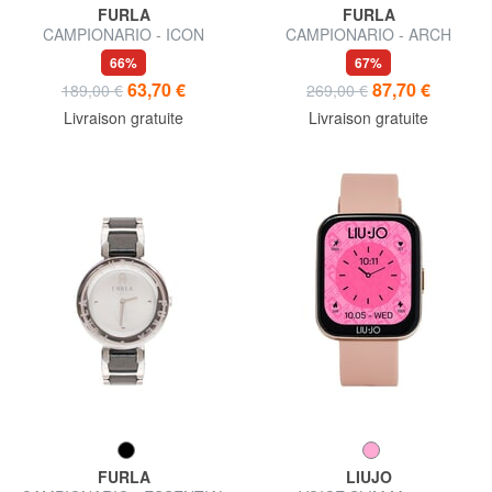
FURLA
FURLA
CAMPIONARIO - ICON
CAMPIONARIO - ARCH
montre à affichage de l'heure
Horloge à cadran
66%
67%
uniquement
rectangulaire
63,70 €
87,70 €
189,00 €
269,00 €
Livraison gratuite
Livraison gratuite
FURLA
LIUJO