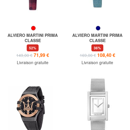
ALVIERO MARTINI PRIMA
ALVIERO MARTINI PRIMA
CLASSE
CLASSE
ISCHIA Montre uniquement
SARDEGNA Montre
52%
36%
l'heure
uniquement l'heure
71,99 €
108,40 €
149,00 €
169,00 €
Livraison gratuite
Livraison gratuite