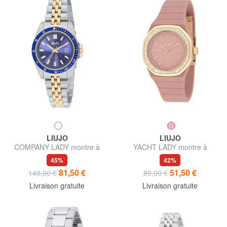
LIUJO
LIUJO
COMPANY LADY montre à
YACHT LADY montre à
mouvement Seiko VJ12
mouvement quartz
45%
42%
81,50 €
51,50 €
149,00 €
89,00 €
Livraison gratuite
Livraison gratuite