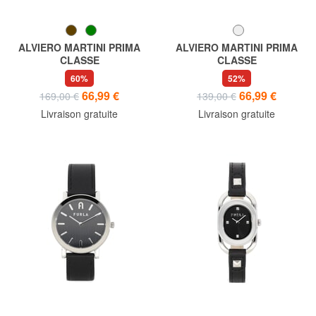
ALVIERO MARTINI PRIMA
ALVIERO MARTINI PRIMA
CLASSE
CLASSE
MAUI Montre indiquant
DJERBA Montre indiquant
60%
52%
uniquement l'heure
uniquement l'heure
66,99 €
66,99 €
169,00 €
139,00 €
Livraison gratuite
Livraison gratuite