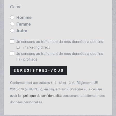
Genre
Homme
Femme
Autre
Je consens au traitement de mes données à des fins
E) - marketing direct
Je consens au traitement de mes données à des fins
F) - profilage
ENREGISTREZ-VOUS
Conformément aux articles 6, 7, 12 et 13 du Règlement UE
2016/679 (« RGPD »), en cliquant sur « S'inscrire », je déclare
avoir lu l’
politique de confidentialité
concernant le traitement des
données personnelles.