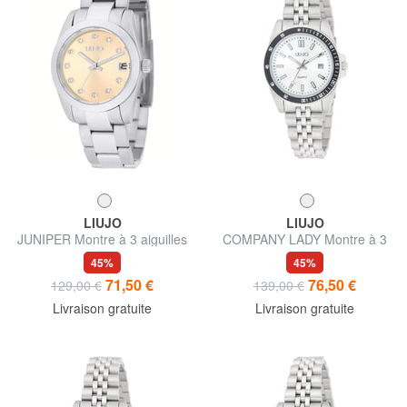
LIUJO
LIUJO
JUNIPER Montre à 3 aiguilles
COMPANY LADY Montre à 3
avec mouvement Miyota
aiguilles avec mouvement
45%
45%
cal.2315
Seiko VJ12
71,50 €
76,50 €
129,00 €
139,00 €
Livraison gratuite
Livraison gratuite