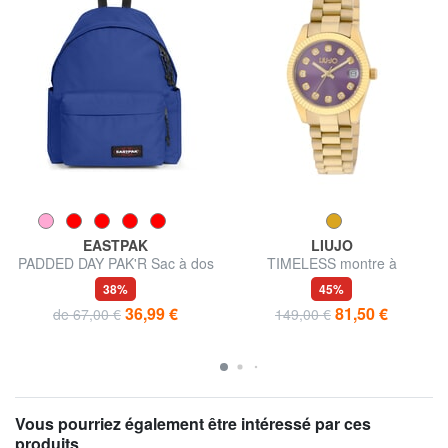
EASTPAK
LIUJO
PADDED DAY PAK'R Sac à dos
TIMELESS montre à
pour ordinateur portable 14"
mouvement quartz
38%
45%
36,99 €
81,50 €
de 67,00 €
149,00 €
Vous pourriez également être intéressé par ces
produits