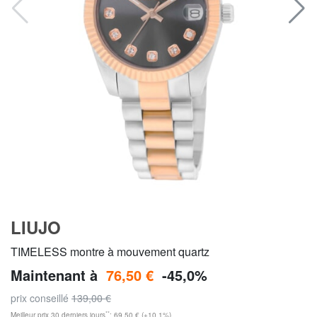
LIUJO
TIMELESS montre à mouvement quartz
Maintenant à
76,50 €
-45,0%
prix conseillé
139,00 €
**
Meilleur prix 30 derniers jours
: 69,50 € (+10,1%)