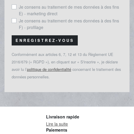
Je consens au traitement de mes données à des fins
E) - marketing direct
Je consens au traitement de mes données à des fins
F) - profilage
ENREGISTREZ-VOUS
Conformément aux articles 6, 7, 12 et 13 du Règlement UE
2016/679 (« RGPD »), en cliquant sur « S'inscrire », je déclare
avoir lu l’
politique de confidentialité
concernant le traitement des
données personnelles.
Livraison rapide
Lire la suite
Paiements