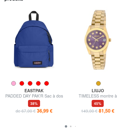
EASTPAK
LIUJO
PADDED DAY PAK'R Sac à dos
TIMELESS montre à
pour ordinateur portable 14"
mouvement quartz
38%
45%
36,99 €
81,50 €
de 67,00 €
149,00 €