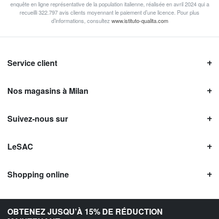
enquête en ligne représentative de la population italienne, réalisée en avril 2024 qui a
recueilli 322.797 avis clients moyennant le paiement d’une licence. Pour plus
d’informations, consultez
www.istituto-qualita.com
Service client
Nos magasins à Milan
Suivez-nous sur
LeSAC
Shopping online
Avis LeSAC
OBTENEZ JUSQU’À 15% DE RÉDUCTION