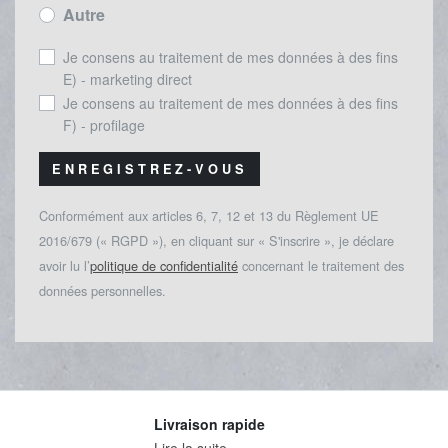
Autre
Je consens au traitement de mes données à des fins
E) - marketing direct
Je consens au traitement de mes données à des fins
F) - profilage
ENREGISTREZ-VOUS
Conformément aux articles 6, 7, 12 et 13 du Règlement UE
2016/679 (« RGPD »), en cliquant sur « S'inscrire », je déclare
avoir lu l’
politique de confidentialité
concernant le traitement des
données personnelles.
Livraison rapide
Lire la suite