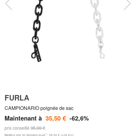
FURLA
CAMPIONARIO poignée de sac
Maintenant à
35,50 €
-62,6%
prix conseillé
95,00 €
**
Meilleur prix 30 derniers jours
: 28,50 € (+24,6%)