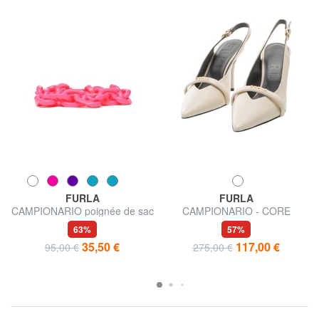
FURLA
FURLA
CAMPIONARIO poignée de sac
CAMPIONARIO - CORE
chaussures en cuir
63%
57%
35,50 €
117,00 €
95,00 €
275,00 €