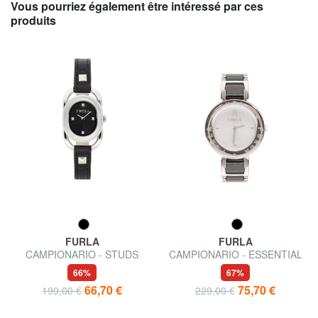
Vous pourriez également être intéressé par ces
produits
FURLA
FURLA
CAMPIONARIO - STUDS
CAMPIONARIO - ESSENTIAL
Montre pour femme
montre à affichage de l'heure
66%
67%
uniquement
66,70 €
75,70 €
199,00 €
229,00 €