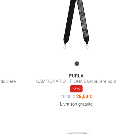
FURLA
doulière
CAMPIONARIO - FIONA Bandoulière pour
sacs
61%
29,50 €
75,00 €
Livraison gratuite