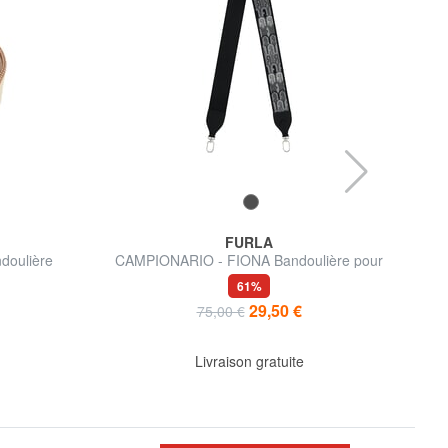
FURLA
oulière
CAMPIONARIO - FIONA Bandoulière pour
sacs
61%
29,50 €
75,00 €
Livraison gratuite