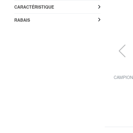
CARACTÉRISTIQUE
RABAIS
FURLA
 cuir
FIONA bandoulière logotée
CAMPIONA
63%
35,50 €
95,00 €
Livraison gratuite