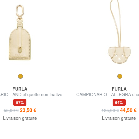
FURLA
FURLA
O - AND étiquette nominative
CAMPIONARIO - ALLEGRA char
en cuir
57%
64%
23,50 €
44,50 €
55,00 €
125,00 €
Livraison gratuite
Livraison gratuite