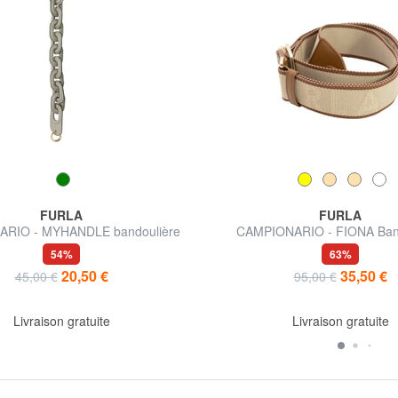
FURLA
FURLA
RIO - MYHANDLE bandoulière
CAMPIONARIO - FIONA Band
courte
54%
63%
20,50 €
35,50 €
45,00 €
95,00 €
Livraison gratuite
Livraison gratuite