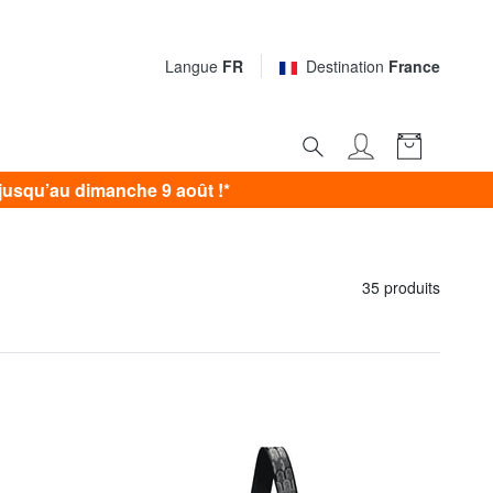
Langue
FR
Destination
France
usqu’au dimanche 9 août !*
35 produits