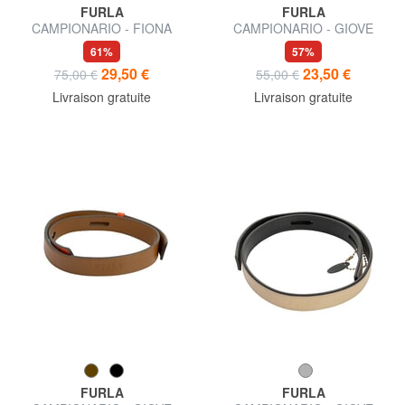
FURLA
FURLA
CAMPIONARIO - FIONA
CAMPIONARIO - GIOVE
bandoulière logotée
bandoulière en cuir
61%
57%
29,50 €
23,50 €
75,00 €
55,00 €
Livraison gratuite
Livraison gratuite
FURLA
FURLA