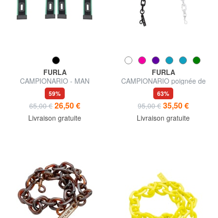
FURLA
FURLA
CAMPIONARIO - MAN
CAMPIONARIO poignée de
poignées de sac
sac
59%
63%
26,50 €
35,50 €
65,00 €
95,00 €
Livraison gratuite
Livraison gratuite