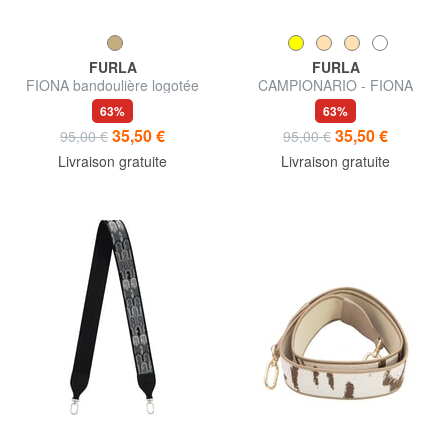
FURLA
FURLA
FIONA bandoulière logotée
CAMPIONARIO - FIONA
Bandoulière
63%
63%
35,50 €
35,50 €
95,00 €
95,00 €
Livraison gratuite
Livraison gratuite