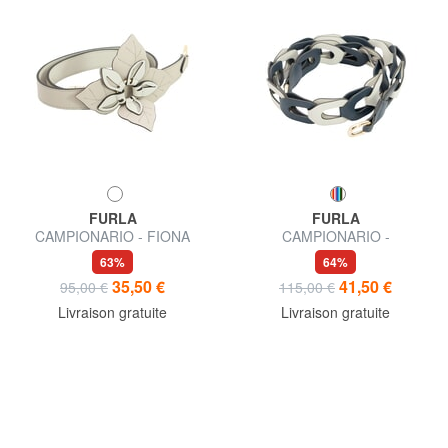
FURLA
FURLA
CAMPIONARIO - FIONA
CAMPIONARIO -
Bandoulière ornée
MYSHOULDER bandoulière
63%
64%
en cuir
35,50 €
41,50 €
95,00 €
115,00 €
Livraison gratuite
Livraison gratuite