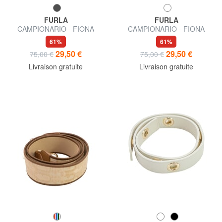
FURLA
FURLA
CAMPIONARIO - FIONA
CAMPIONARIO - FIONA
Bandoulière pour sacs
bandoulière en tissu et cuir
61%
61%
29,50 €
29,50 €
75,00 €
75,00 €
Livraison gratuite
Livraison gratuite