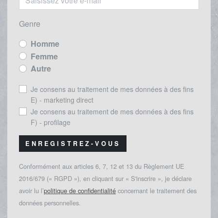
Genre
Homme
Femme
Autre
Je consens au traitement de mes données à des fins
E) - marketing direct
Je consens au traitement de mes données à des fins
F) - profilage
ENREGISTREZ-VOUS
Conformément aux articles 6, 7, 12 et 13 du Règlement UE
2016/679 (« RGPD »), en cliquant sur « S'inscrire », je déclare
avoir lu l’
politique de confidentialité
concernant le traitement des
données personnelles.