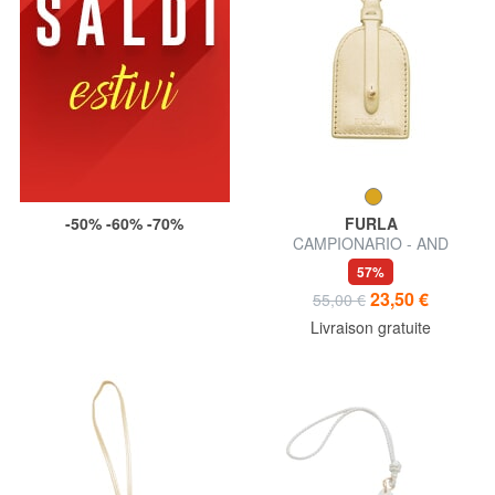
-50% -60% -70%
FURLA
CAMPIONARIO - AND
étiquette nominative en cuir
57%
23,50 €
55,00 €
Livraison gratuite