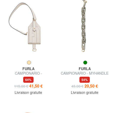
FURLA
FURLA
CAMPIONARIO -
CAMPIONARIO - MYHANDLE
MYSHOULDER charme en
bandoulière courte
64%
54%
cuir
41,50 €
20,50 €
115,00 €
45,00 €
Livraison gratuite
Livraison gratuite