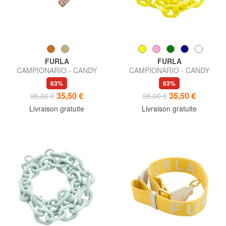
FURLA
FURLA
CAMPIONARIO - CANDY
CAMPIONARIO - CANDY
Poignée de chaîne
Poignée en résine
63%
63%
35,50 €
35,50 €
95,00 €
95,00 €
Livraison gratuite
Livraison gratuite