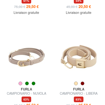
61%
54%
29,50 €
20,50 €
75,00 €
45,00 €
Livraison gratuite
Livraison gratuite
FURLA
FURLA
CAMPIONARIO - NUVOLA
CAMPIONARIO - LIBERA
bandoulière en cuir
Bandoulière
63%
63%