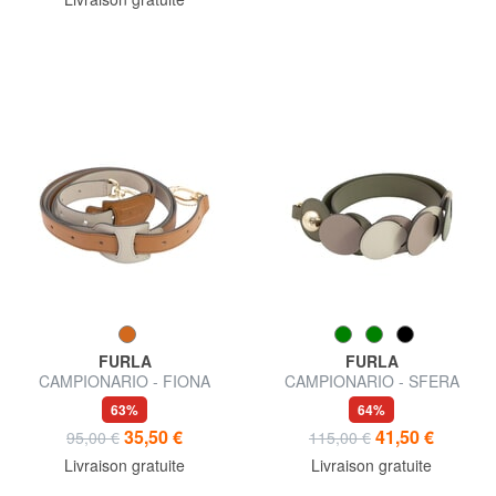
FURLA
FURLA
CAMPIONARIO - FIONA
CAMPIONARIO - SFERA
Bandoulière de sac en cuir
bandoulière en cuir
63%
64%
35,50 €
41,50 €
95,00 €
115,00 €
Livraison gratuite
Livraison gratuite