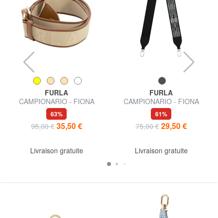
FURLA
FURLA
CAMPIONARIO - FIONA
CAMPIONARIO - FIONA
Bandoulière
Bandoulière pour sacs
63%
61%
35,50 €
29,50 €
95,00 €
75,00 €
Livraison gratuite
Livraison gratuite