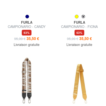
FURLA
FURLA
CAMPIONARIO - CANDY
CAMPIONARIO - FIONA
poignée de sac
bandoulière logotée
63%
63%
35,50 €
35,50 €
95,00 €
95,00 €
Livraison gratuite
Livraison gratuite