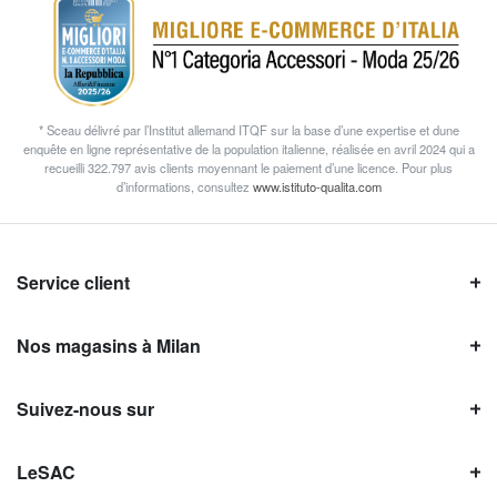
* Sceau délivré par l’Institut allemand ITQF sur la base d’une expertise et dune
enquête en ligne représentative de la population italienne, réalisée en avril 2024 qui a
recueilli 322.797 avis clients moyennant le paiement d’une licence. Pour plus
d’informations, consultez
www.istituto-qualita.com
Service client
Nos magasins à Milan
Suivez-nous sur
LeSAC