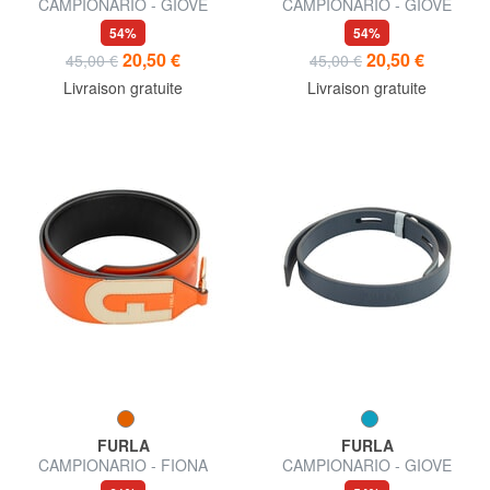
CAMPIONARIO - GIOVE
CAMPIONARIO - GIOVE
bandoulière en cuir
Bandoulière en cuir
54%
54%
20,50 €
20,50 €
45,00 €
45,00 €
Livraison gratuite
Livraison gratuite
FURLA
FURLA
CAMPIONARIO - FIONA
CAMPIONARIO - GIOVE
bandoulière logotée
bandoulière en cuir