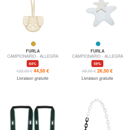
FURLA
FURLA
CAMPIONARIO - ALLEGRA
CAMPIONARIO - ALLEGRA
charme en cuir
Charme
64%
59%
44,50 €
26,50 €
125,00 €
65,00 €
Livraison gratuite
Livraison gratuite