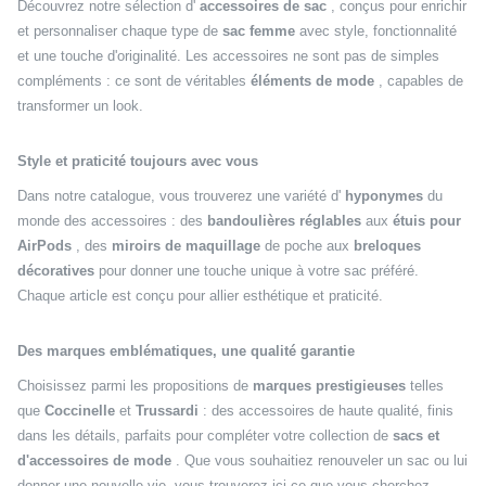
Découvrez notre sélection d'
accessoires de sac
, conçus pour enrichir
et personnaliser chaque type de
sac femme
avec style, fonctionnalité
et une touche d'originalité. Les accessoires ne sont pas de simples
compléments : ce sont de véritables
éléments de mode
, capables de
transformer un look.
Style et praticité toujours avec vous
Dans notre catalogue, vous trouverez une variété d'
hyponymes
du
monde des accessoires : des
bandoulières réglables
aux
étuis pour
AirPods
, des
miroirs de maquillage
de poche aux
breloques
décoratives
pour donner une touche unique à votre sac préféré.
Chaque article est conçu pour allier esthétique et praticité.
Des marques emblématiques, une qualité garantie
Choisissez parmi les propositions de
marques prestigieuses
telles
que
Coccinelle
et
Trussardi
: des accessoires de haute qualité, finis
dans les détails, parfaits pour compléter votre collection de
sacs et
d'accessoires de mode
. Que vous souhaitiez renouveler un sac ou lui
donner une nouvelle vie, vous trouverez ici ce que vous cherchez.