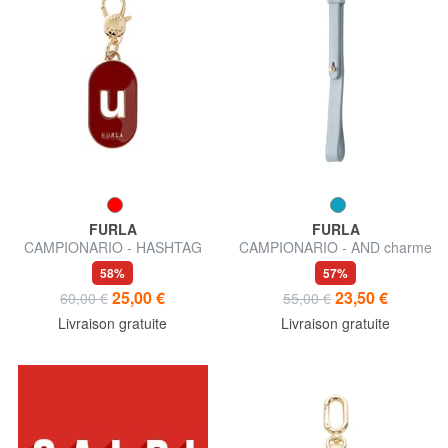
FURLA
FURLA
CAMPIONARIO - HASHTAG
CAMPIONARIO - AND charme
Charme
en cuir
58%
57%
25,00 €
23,50 €
60,00 €
55,00 €
Livraison gratuite
Livraison gratuite