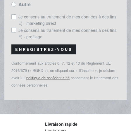
Autre
Je consens au traitement de mes données à des fins
E) - marketing direct
Je consens au traitement de mes données à des fins
F) - profilage
ENREGISTREZ-VOUS
Conformément aux articles 6, 7, 12 et 13 du Règlement UE
2016/679 (« RGPD »), en cliquant sur « S'inscrire », je déclare
avoir lu l’
politique de confidentialité
concernant le traitement des
données personnelles.
Livraison rapide
Lire la suite