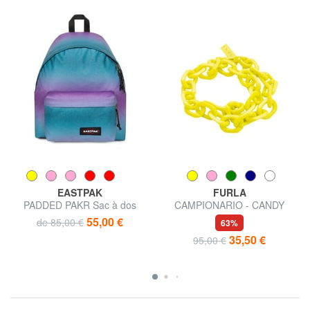
EASTPAK
FURLA
PADDED PAKR Sac à dos
CAMPIONARIO - CANDY
Poignée en résine
55,00 €
de 85,00 €
63%
35,50 €
95,00 €