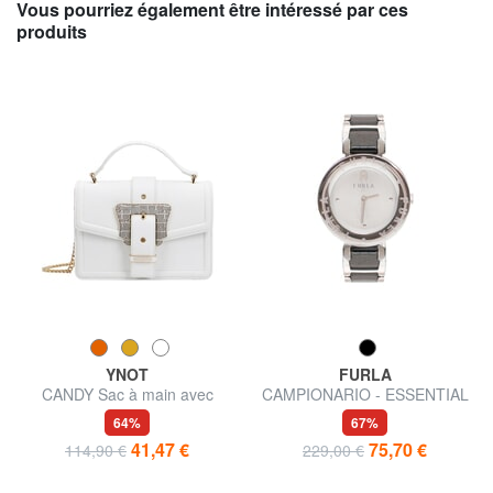
Vous pourriez également être intéressé par ces
produits
YNOT
FURLA
CANDY Sac à main avec
CAMPIONARIO - ESSENTIAL
bandoulière
montre à affichage de l'heure
64%
67%
uniquement
41,47 €
75,70 €
114,90 €
229,00 €