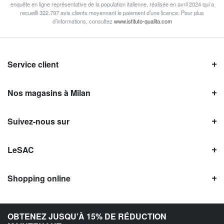
enquête en ligne représentative de la population italienne, réalisée en avril 2024 qui a
recueilli 322.797 avis clients moyennant le paiement d’une licence. Pour plus
d’informations, consultez
www.istituto-qualita.com
Service client
Nos magasins à Milan
Suivez-nous sur
LeSAC
Shopping online
Avis LeSAC
OBTENEZ JUSQU’À 15% DE RÉDUCTION