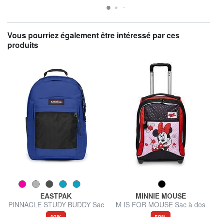
Vous pourriez également être intéressé par ces
produits
EASTPAK
MINNIE MOUSE
PINNACLE STUDY BUDDY Sac
M IS FOR MOUSE Sac à dos
à dos avec support pour
trolley 2 roues