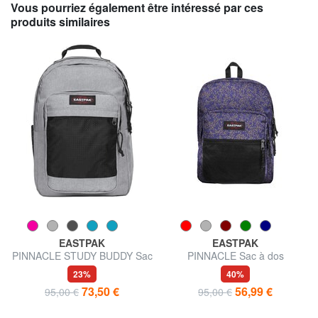
Vous pourriez également être intéressé par ces
produits similaires
EASTPAK
EASTPAK
PINNACLE STUDY BUDDY Sac
PINNACLE Sac à dos
à dos avec support pour
23%
40%
ordinateur portable 15,6"
73,50 €
56,99 €
95,00 €
95,00 €