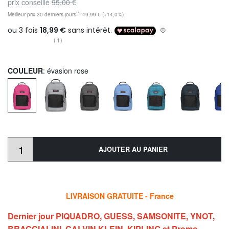
prix conseillé
95,00 €
**
Meilleur prix 30 derniers jours
: 49,99 € (+14,0%)
(1)
COULEUR
: évasion rose
AJOUTER AU PANIER
LIVRAISON GRATUITE - France
Dernier jour PIQUADRO, GUESS, SAMSONITE, YNOT,
BRACCIALINI, CALVIN KLEIN, KIPLING et Promo