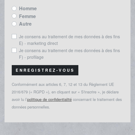
Homme
Femme
Autre
Je consens au traitement de mes données à des fins
E) - marketing direct
Je consens au traitement de mes données à des fins
F) - profilage
ENREGISTREZ-VOUS
Conformément aux articles 6, 7, 12 et 13 du Règlement UE
2016/679 (« RGPD »), en cliquant sur « S'inscrire », je déclare
avoir lu l’
politique de confidentialité
concernant le traitement des
données personnelles.