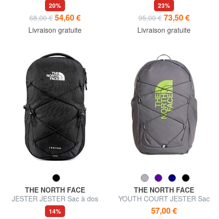
dos pc
20%
23%
54,60 €
73,50 €
68,00 €
95,00 €
Livraison gratuite
Livraison gratuite
THE NORTH FACE
THE NORTH FACE
JESTER JESTER Sac à dos
YOUTH COURT JESTER Sac
pour ordinateur portable de
à dos ordinateur 15"
57,00 €
14%
15’’