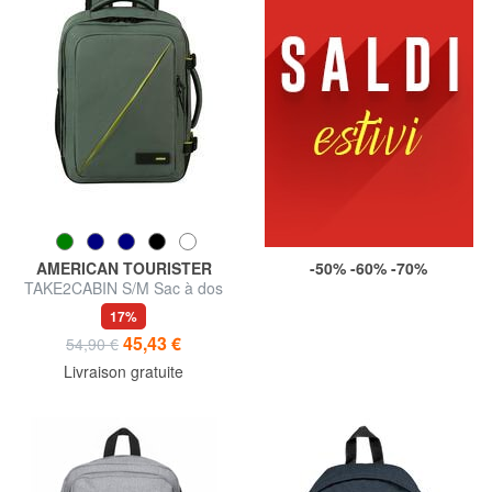
AMERICAN TOURISTER
-50% -60% -70%
TAKE2CABIN S/M Sac à dos
sous-siège ok Vueling
17%
45,43 €
54,90 €
Livraison gratuite