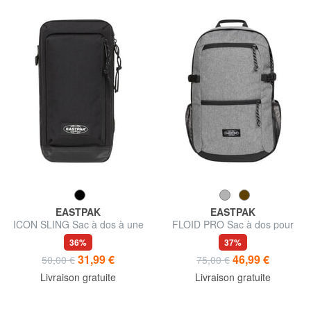
EASTPAK
EASTPAK
ICON SLING Sac à dos à une
FLOID PRO Sac à dos pour
épaule
tablette et bouteille d'eau
36%
37%
31,99 €
46,99 €
50,00 €
75,00 €
Livraison gratuite
Livraison gratuite