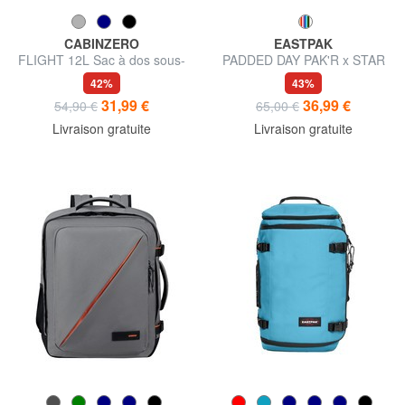
CABINZERO
EASTPAK
FLIGHT 12L Sac à dos sous-
PADDED DAY PAK'R x STAR
siège
WARS Sac à dos pour
42%
43%
ordinateur portable 14"
31,99 €
36,99 €
54,90 €
65,00 €
Livraison gratuite
Livraison gratuite