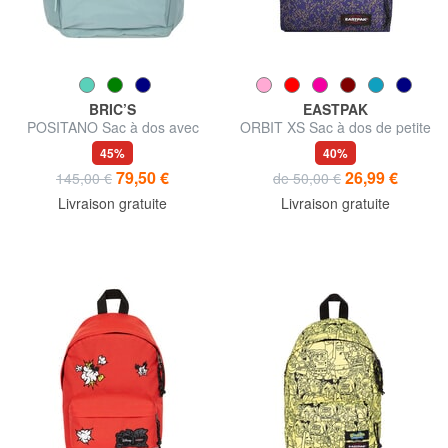
BRIC’S
EASTPAK
POSITANO Sac à dos avec
ORBIT XS Sac à dos de petite
poche pour ordinateur
taille
45%
40%
portable
79,50 €
26,99 €
145,00 €
de 50,00 €
Livraison gratuite
Livraison gratuite