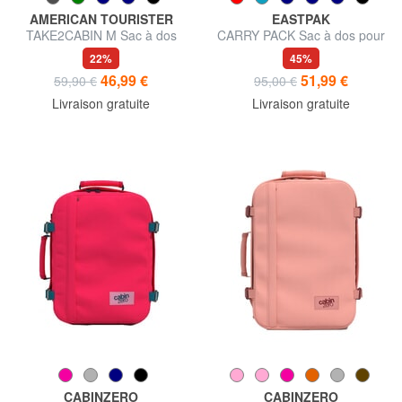
AMERICAN TOURISTER
EASTPAK
TAKE2CABIN M Sac à dos
CARRY PACK Sac à dos pour
sous le siège ok easyJet
ordinateur portable 17"
22%
45%
46,99 €
51,99 €
59,90 €
95,00 €
Livraison gratuite
Livraison gratuite
CABINZERO
CABINZERO