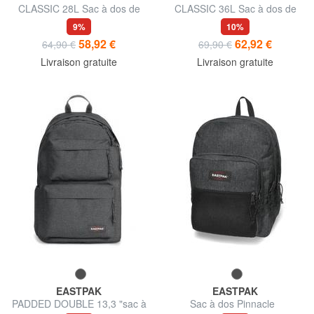
CLASSIC 28L Sac à dos de
CLASSIC 36L Sac à dos de
voyage sous le siège
voyage sous le siège
9%
10%
58,92 €
62,92 €
64,90 €
69,90 €
Livraison gratuite
Livraison gratuite
EASTPAK
EASTPAK
PADDED DOUBLE 13,3 "sac à
Sac à dos Pinnacle