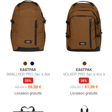
EASTPAK
EASTPAK
SMALLKER PRO Sac à dos
VOLKER PRO Sac à dos à
pour ordinateur portable 15,6
double poche
33%
38%
pouces
56,99 €
61,99 €
85,00 €
100,00 €
Livraison gratuite
Livraison gratuite