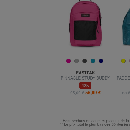
VANS
EASTPAK
OLD SKOOL GROM Sac à
PINNACLE STUDY BUDDY
PADDE
dos
Sac à dos avec support
29%
40%
pour ordinateur portable
26,99 €
56,99 €
38,00 €
95,00 €
de 8
15,6"
* Hors produits en cours et produits de la
** Le prix total le plus bas des 30 dernier