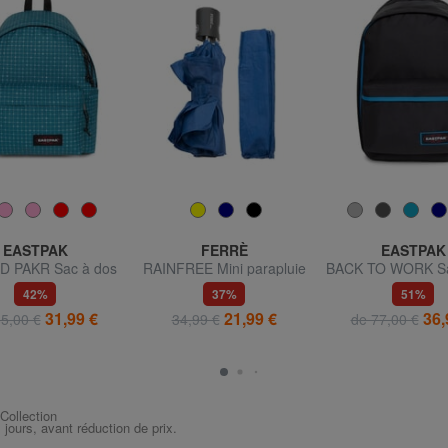
EASTPAK
FERRÈ
EASTPAK
D PAKR Sac à dos
RAINFREE Mini parapluie
BACK TO WORK Sa
automatique
ordinateur 1
42%
37%
51%
31,99 €
21,99 €
36,
5,00 €
34,99 €
de 77,00 €
 Collection
s jours, avant réduction de prix.