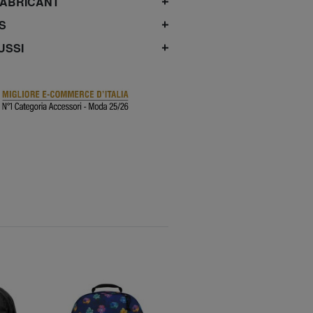
FABRICANT
S
USSI