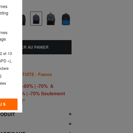
 mes
scintillante
eting
 mes
lage
AJOUTER AU PANIER
2 et 13
GPD »),
éclare
AISON GRATUITE - France
é
nées
 | -50% | -60% | -70% &
50% | -60% | -70% Seulement
he 9 août!*
US
RODUIT