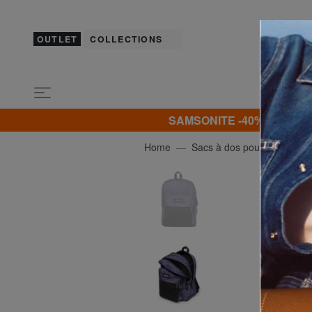
OUTLET
COLLECTIONS
SAMSONITE -40% | -50% | -
Home
Sacs à dos pour l'École & le