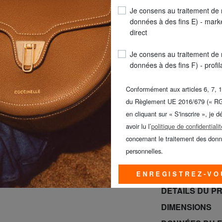
Je consens au traitement de
COULEUR
: marine 
données à des fins E) - mark
direct
Je consens au traitement de
données à des fins F) - profi
Conformément aux articles 6, 7, 1
du Règlement UE 2016/679 (« R
en cliquant sur « S'inscrire », je d
LIVR
avoir lu l’
politique de confidentialit
concernant le traitement des don
SAMSONITE -40%
personnelles.
BRACCIALINI à -
jusqu’au dimanc
ENREGISTREZ-VO
DÉTAILS DU P
DIMENSIONS