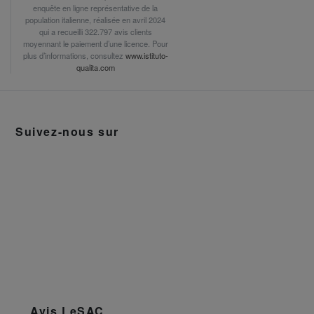
enquête en ligne représentative de la
population italienne, réalisée en avril 2024
qui a recueilli 322.797 avis clients
moyennant le paiement d’une licence. Pour
plus d’informations, consultez
www.istituto-
qualita.com
Suivez-nous sur
Avis LeSAC