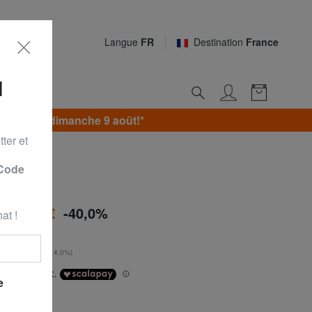
Langue
FR
Destination
France
N
jusqu’au dimanche 9 août!*
ter et
 Code
 dos
à
56,99 €
-40,0%
at !
 €
**
urs
: 49,99 € (+14,0%)
e