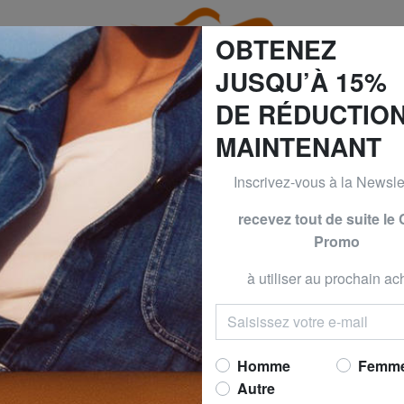
OBTENEZ
JUSQU’À 15%
DE RÉDUCTIO
MAINTENANT
60% | -70% & BRACCIALINI à -50% | -60% | -70% Seulement 
Inscrivez-vous à la Newslet
s Loisirs
EASTPAK
EASTPAK
recevez tout de suite le
Promo
PINNACLE Sac à
Maintenant 
à utiliser au prochain ach
prix conseillé
95,00
Meilleur prix 30 derniers jo
Homme
Femm
(3)
Autre