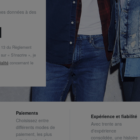
mes données à des
t 13 du Règlement
ur « S'inscrire », je
ialité
concernant le
Paiements
Expérience et fiabilité
Choisissez entre
Avec trente ans
différents modes de
d'expérience
paiement, les plus
consolidée, une histoire