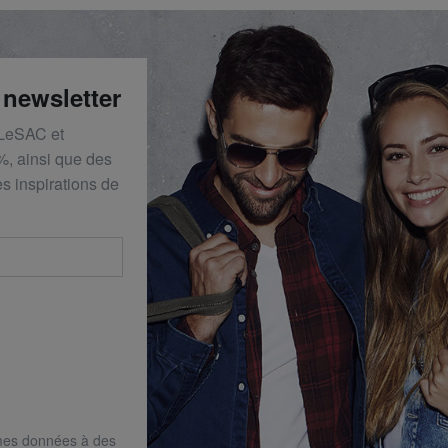
 newsletter
 LeSAC et
%, ainsi que des
s inspirations de
mes données à des