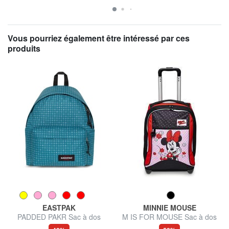
Vous pourriez également être intéressé par ces
produits
EASTPAK
MINNIE MOUSE
PADDED PAKR Sac à dos
M IS FOR MOUSE Sac à dos
trolley 2 roues