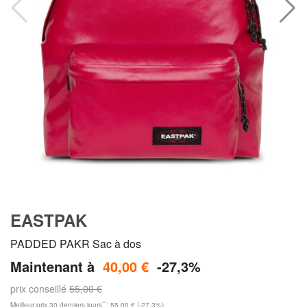
EASTPAK
PADDED PAKR Sac à dos
Maintenant à
40,00 €
-27,3%
prix conseillé
55,00 €
**
Meilleur prix 30 derniers jours
: 55,00 € (-27,3%)