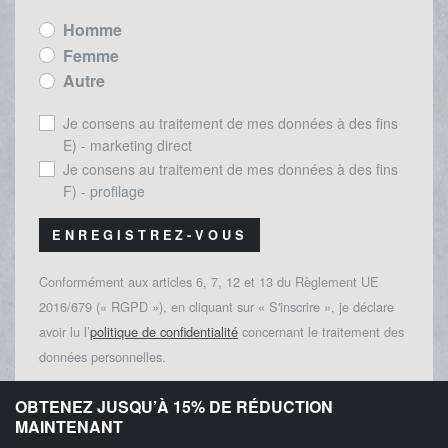
Homme
Femme
Autre
Je consens au traitement de mes données à des fins
E) - marketing direct
Je consens au traitement de mes données à des fins
F) - profilage
ENREGISTREZ-VOUS
Conformément aux articles 6, 7, 12 et 13 du Règlement UE
2016/679 (« RGPD »), en cliquant sur « S'inscrire », je déclare
avoir lu l’
politique de confidentialité
concernant le traitement des
données personnelles.
OBTENEZ JUSQU’À 15% DE RÉDUCTION
MAINTENANT