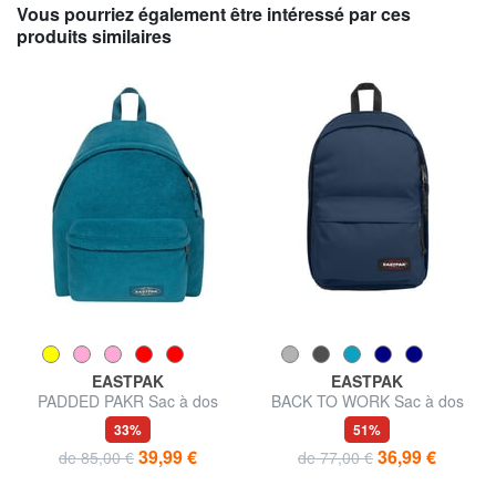
Vous pourriez également être intéressé par ces
produits similaires
EASTPAK
EASTPAK
PADDED PAKR Sac à dos
BACK TO WORK Sac à dos
ordinateur 15"
33%
51%
39,99 €
36,99 €
de 85,00 €
de 77,00 €