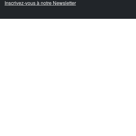
Inscrivez-vous à notre Newsletter
Livraison rapide
Lire la suite
Paiements
Choisissez entre différents modes de
paiement, les plus utilisés et les plus
sécurisés.
Lire la suite
Expérience et fiabilité
Avec trente ans d'expérience consolidée,
une histoire de professionnalisme et
d'efficacité
Lire la suite