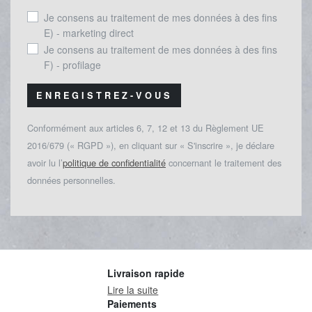
Je consens au traitement de mes données à des fins
E) - marketing direct
Je consens au traitement de mes données à des fins
F) - profilage
ENREGISTREZ-VOUS
Conformément aux articles 6, 7, 12 et 13 du Règlement UE
2016/679 (« RGPD »), en cliquant sur « S'inscrire », je déclare
avoir lu l’
politique de confidentialité
concernant le traitement des
données personnelles.
Livraison rapide
Lire la suite
Paiements