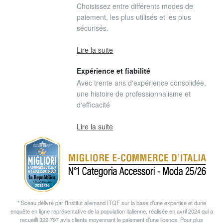
Choisissez entre différents modes de
paiement, les plus utilisés et les plus
sécurisés.
Lire la suite
Expérience et fiabilité
Avec trente ans d'expérience consolidée,
une histoire de professionnalisme et
d'efficacité
Lire la suite
* Sceau délivré par l’Institut allemand ITQF sur la base d’une expertise et dune
enquête en ligne représentative de la population italienne, réalisée en avril 2024 qui a
recueilli 322.797 avis clients moyennant le paiement d’une licence. Pour plus