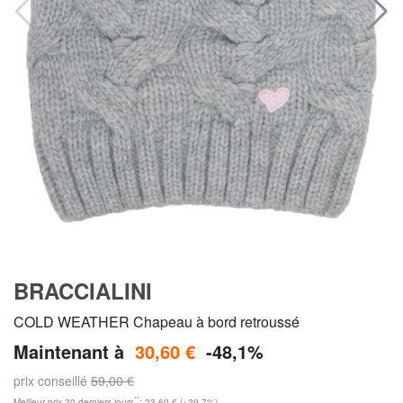
BRACCIALINI
COLD WEATHER Chapeau à bord retroussé
Maintenant à
30,60 €
-48,1%
prix conseillé
59,00 €
**
Meilleur prix 30 derniers jours
: 23,60 € (+29,7%)