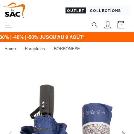
OUTLET
COLLECTIONS
-40% | -50% JUSQU’AU 9 AOÛT*
Home
Parapluies
BORBONESE