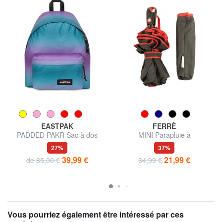
EASTPAK
FERRÈ
PADDED PAKR Sac à dos
MINI Parapluie à
ouverture/fermeture
27%
37%
automatique
39,99 €
21,99 €
de 85,00 €
34,99 €
Vous pourriez également être intéressé par ces