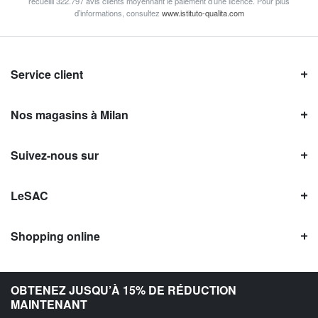
recueilli 322.797 avis clients moyennant le paiement d’une licence. Pour plus
d’informations, consultez
www.istituto-qualita.com
Service client
Nos magasins à Milan
Suivez-nous sur
LeSAC
Shopping online
Avis LeSAC
OBTENEZ JUSQU’À 15% DE RÉDUCTION
MAINTENANT