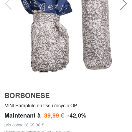
BORBONESE
MINI Parapluie en tissu recyclé OP
Maintenant à
39,99 €
-42,0%
prix conseillé
69,00 €
**
Meilleur prix 30 derniers jours
: 32,99 € (+21,2%)