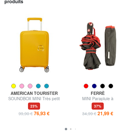
produits
AMERICAN TOURISTER
FERRÈ
SOUNDBOX MINI Très petit
MINI Parapluie à
bagage à main
ouverture/fermeture
23%
37%
automatique
76,93 €
21,99 €
99,90 €
34,99 €