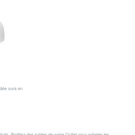
odée ours en
uits. Profitez des soldes de notre Outlet pour acheter les