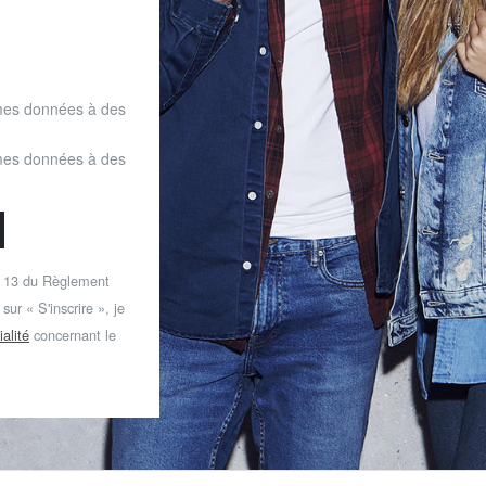
mes données à des
mes données à des
t 13 du Règlement
ur « S'inscrire », je
ialité
concernant le