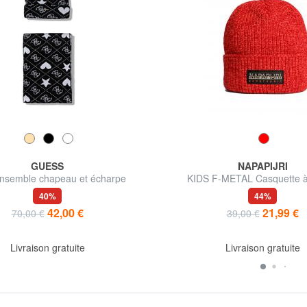
GUESS
NAPAPIJRI
nsemble chapeau et écharpe
KIDS F-METAL Casquette à
40%
44%
42,00 €
21,99 €
70,00 €
39,00 €
Livraison gratuite
Livraison gratuite