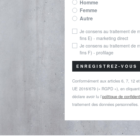
Homme
Femme
Autre
Je consens au traitement de 
fins E) - marketing direct
Je consens au traitement de 
fins F) - profilage
ENREGISTREZ-VOUS
Conformément aux articles 6, 7, 12 e
UE 2016/679 (« RGPD »), en cliquant s
déclare avoir lu l’
politique de confident
traitement des données personnelles.