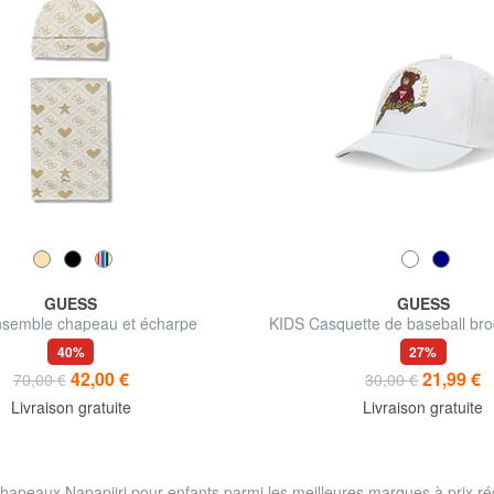
GUESS
GUESS
semble chapeau et écharpe
KIDS Casquette de baseball br
peluche
40%
27%
42,00 €
21,99 €
70,00 €
30,00 €
Livraison gratuite
Livraison gratuite
hapeaux Napapijri pour enfants parmi les meilleures marques à prix réd