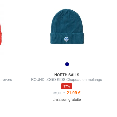
NORTH SAILS
 revers
ROUND LOGO KIDS Chapeau en mélange
de coton
37%
21,99 €
35,00 €
Livraison gratuite