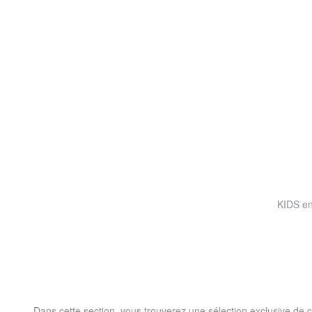
KIDS en
Dans cette section, vous trouverez une sélection exclusive de c