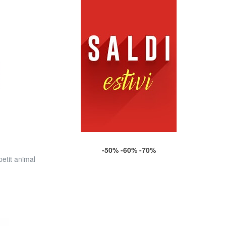
-50% -60% -70%
tit animal