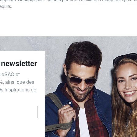
éduits.
 newsletter
 LeSAC et
%, ainsi que des
s inspirations de