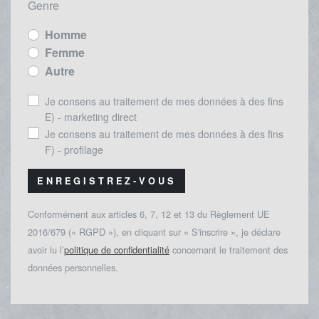
Genre
Homme
Femme
Autre
Je consens au traitement de mes données à des fins
E) - marketing direct
Je consens au traitement de mes données à des fins
F) - profilage
ENREGISTREZ-VOUS
Conformément aux articles 6, 7, 12 et 13 du Règlement UE
2016/679 (« RGPD »), en cliquant sur « S'inscrire », je déclare
avoir lu l’
politique de confidentialité
concernant le traitement des
données personnelles.