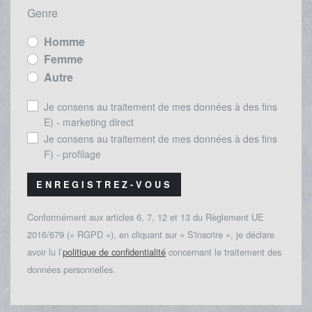
Genre
Homme
Femme
Autre
Je consens au traitement de mes données à des fins
E) - marketing direct
Je consens au traitement de mes données à des fins
F) - profilage
ENREGISTREZ-VOUS
Conformément aux articles 6, 7, 12 et 13 du Règlement UE
2016/679 (« RGPD »), en cliquant sur « S'inscrire », je déclare
avoir lu l’
politique de confidentialité
concernant le traitement des
données personnelles.