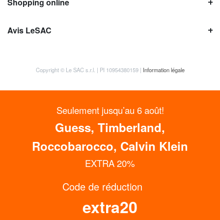
Shopping online
Avis LeSAC
Copyright © Le SAC s.r.l. | PI 10954380159 |
Information légale
Seulement jusqu’au 6 août!
Guess, Timberland,
Roccobarocco, Calvin Klein
EXTRA 20%
OBTENEZ JUSQU’À 15% DE RÉDUCTION
Code de réduction
MAINTENANT
extra20
Inscrivez-vous à notre Newsletter