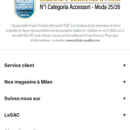
* Sceau délivré par l’Institut allemand ITQF sur la base d’une expertise et dune
enquête en ligne représentative de la population italienne, réalisée en avril 2024 qui a
recueilli 322.797 avis clients moyennant le paiement d’une licence. Pour plus
d’informations, consultez
www.istituto-qualita.com
Service client
Nos magasins à Milan
Suivez-nous sur
LeSAC