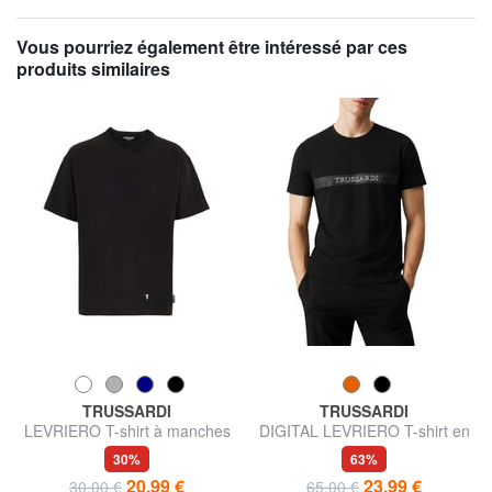
Vous pourriez également être intéressé par ces
produits similaires
TRUSSARDI
TRUSSARDI
LEVRIERO T-shirt à manches
DIGITAL LEVRIERO T-shirt en
courtes
coton à manches courtes
30%
63%
20,99 €
23,99 €
30,00 €
65,00 €