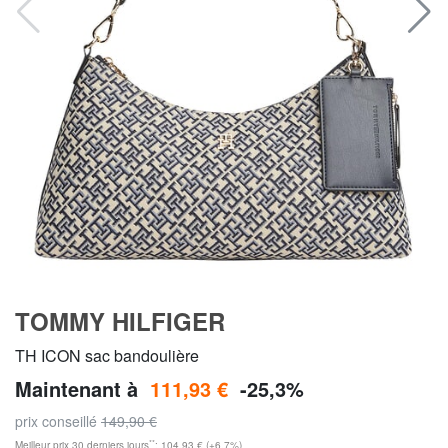
TOMMY HILFIGER
TH ICON sac bandoulière
Maintenant à
111,93 €
-25,3%
prix conseillé
149,90 €
**
Meilleur prix 30 derniers jours
: 104,93 € (+6,7%)