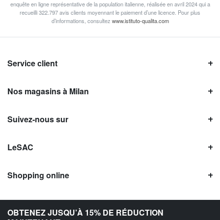
enquête en ligne représentative de la population italienne, réalisée en avril 2024 qui a
recueilli 322.797 avis clients moyennant le paiement d’une licence. Pour plus
d’informations, consultez
www.istituto-qualita.com
Service client
Nos magasins à Milan
Suivez-nous sur
LeSAC
Shopping online
Avis LeSAC
OBTENEZ JUSQU’À 15% DE RÉDUCTION