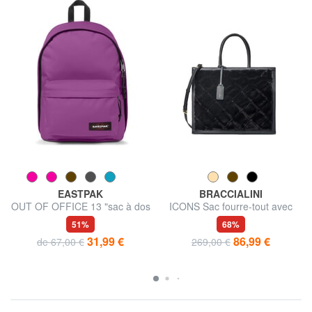
EASTPAK
BRACCIALINI
OUT OF OFFICE 13 "sac à dos
ICONS Sac fourre-tout avec
pour ordinateur portable
bandoulière
51%
68%
31,99 €
86,99 €
de 67,00 €
269,00 €