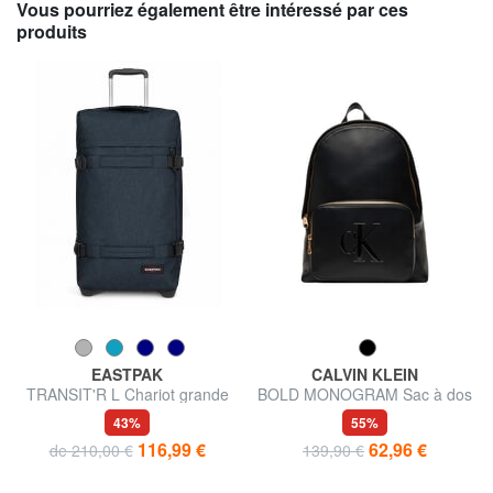
Vous pourriez également être intéressé par ces
produits
EASTPAK
CALVIN KLEIN
TRANSIT'R L Chariot grande
BOLD MONOGRAM Sac à dos
taille
pour femme
43%
55%
116,99 €
62,96 €
de 210,00 €
139,90 €