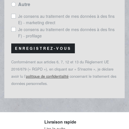
Autre
Je consens au traitement de mes données à des fins
E) - marketing direct
Je consens au traitement de mes données à des fins
F) - profilage
ENREGISTREZ-VOUS
Conformément aux articles 6, 7, 12 et 13 du Règlement UE
2016/679 (« RGPD »), en cliquant sur « S'inscrire », je déclare
avoir lu l’
politique de confidentialité
concernant le traitement des
données personnelles.
Livraison rapide
Lire la suite