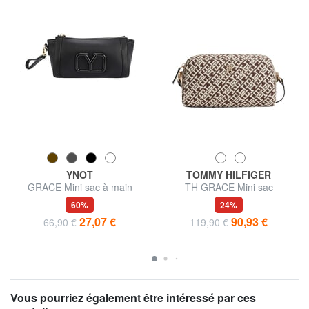
YNOT
TOMMY HILFIGER
GRACE Mini sac à main
TH GRACE Mini sac
bandoulière
60%
24%
27,07 €
90,93 €
66,90 €
119,90 €
Vous pourriez également être intéressé par ces