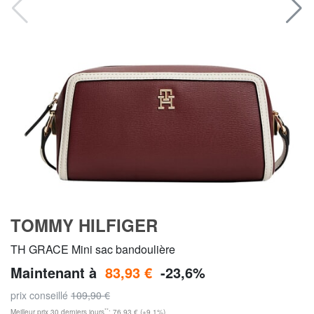
TOMMY HILFIGER
TH GRACE Mini sac bandoulière
Maintenant à
83,93 €
-23,6%
prix conseillé
109,90 €
**
Meilleur prix 30 derniers jours
: 76,93 € (+9,1%)