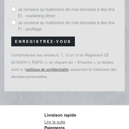
Je consens au traitement de mes données à des fins
E) - marketing direct
Je consens au traitement de mes données à des fins
F) - profilage
ENREGISTREZ-VOUS
Conformément aux articles 6, 7, 12 et 13 du Règlement UE
2016/679 (« RGPD »), en cliquant sur « S'inscrire », je déclare
avoir lu l’
politique de confidentialité
concernant le traitement des
données personnelles.
Livraison rapide
Lire la suite
Paiements