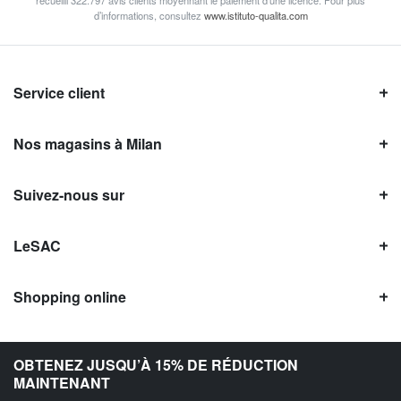
recueilli 322.797 avis clients moyennant le paiement d’une licence. Pour plus
d’informations, consultez
www.istituto-qualita.com
Service client
Nos magasins à Milan
Suivez-nous sur
LeSAC
Shopping online
Avis LeSAC
OBTENEZ JUSQU’À 15% DE RÉDUCTION
MAINTENANT