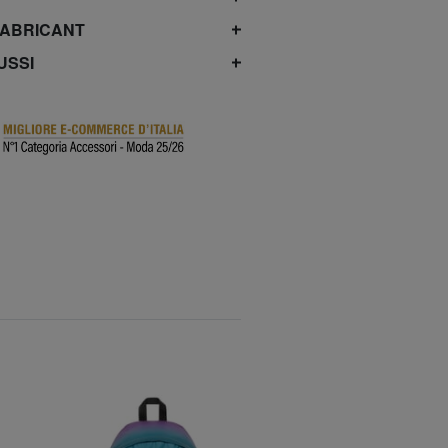
FABRICANT
USSI