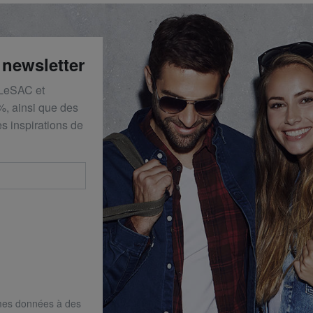
 newsletter
 LeSAC et
%, ainsi que des
s inspirations de
mes données à des