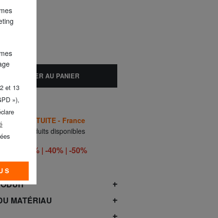
 mes
eting
 mes
lage
AJOUTER AU PANIER
2 et 13
GPD »),
éclare
AISON GRATUITE - France
é
ment 3 produits disponibles
nées
RO -30% | -40% | -50%
OÛT*
US
RODUIT
DU MATÉRIAU