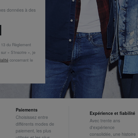
mes données à des
t 13 du Règlement
ur « S'inscrire », je
ialité
concernant le
Paiements
Expérience et fiabilité
Choisissez entre
Avec trente ans
différents modes de
d'expérience
paiement, les plus
consolidée, une histoire
utilisés et les plus