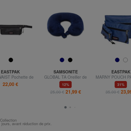
EASTPAK
SAMSONITE
EASTPAK
AIST Pochette de
GLOBAL TA Oreiller de
MARNY POUCH PA
yage sécurisée
voyage en mousse à
de sachets appor
22,00 €
12%
31%
mémoire de forme
21,99 €
23,9
25,00 €
35,00 €
 Collection
s jours, avant réduction de prix.