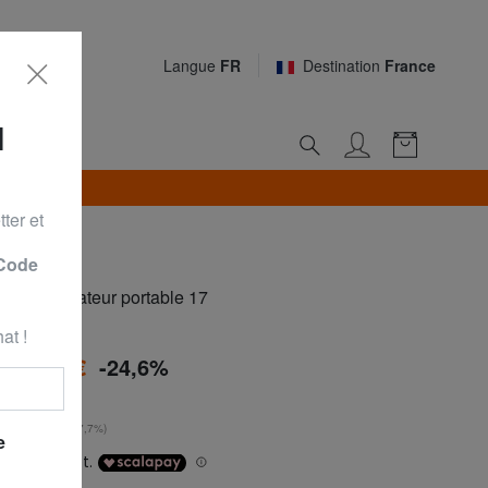
Langue
FR
Destination
France
N
*
ter et
 Code
pour ordinateur portable 17
at !
à
98,00 €
-24,6%
0 €
**
urs
: 91,00 € (+7,7%)
e