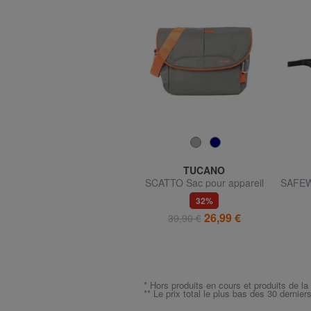
GO TRAVEL
TUCANO
GO sac de voyage pliable
SCATTO Sac pour appareil
SAFEW
photo
vo
24,95 €
32%
26,99 €
39,90 €
* Hors produits en cours et produits de la
** Le prix total le plus bas des 30 dernier