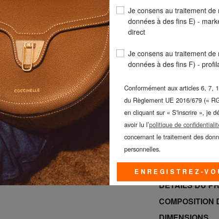
Je consens au traitement de
COULEUR
: noir
données à des fins E) - mark
direct
Je consens au traitement de
données à des fins F) - profi
Conformément aux articles 6, 7, 1
du Règlement UE 2016/679 (« R
en cliquant sur « S'inscrire », je d
LIVR
avoir lu l’
politique de confidentialit
Seule
concernant le traitement des don
personnelles.
GUESS & PIQUAD
JUSQU’AU 9 A
ENREGISTREZ-VO
DÉTAILS DU P
COMPOSITION 
DIMENSIONS