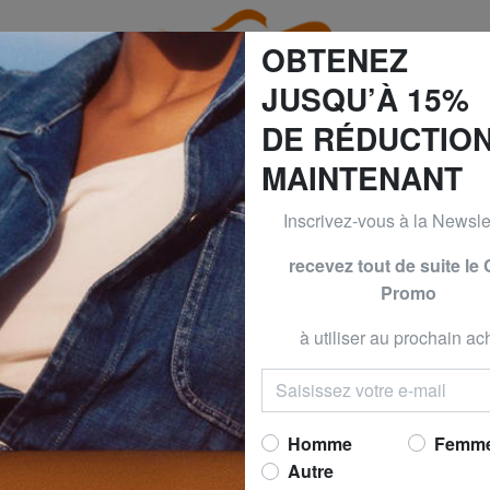
OBTENEZ
JUSQU’À 15%
DE RÉDUCTIO
MAINTENANT
GUESS & PIQUADRO -30% | -40% | -50% JUSQU’AU 9 AOÛT
Inscrivez-vous à la Newslet
s Loisirs
SALOMON
SALOMON
recevez tout de suite le
Promo
XT 25 Sac à dos 
pouces
à utiliser au prochain ach
Maintenant 
prix conseillé
130,0
Meilleur prix 30 derniers jo
Homme
Femm
Autre