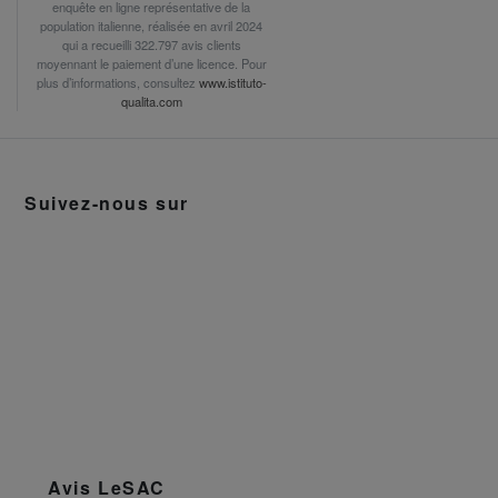
enquête en ligne représentative de la
population italienne, réalisée en avril 2024
qui a recueilli 322.797 avis clients
moyennant le paiement d’une licence. Pour
plus d’informations, consultez
www.istituto-
qualita.com
Suivez-nous sur
Avis LeSAC