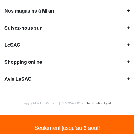
Nos magasins à Milan
Suivez-nous sur
LeSAC
Shopping online
Avis LeSAC
Copyright © Le SAC s.r.l. | PI 10954380159 |
Information légale
Seulement jusqu’au 6 août!