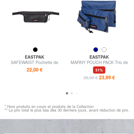
EASTPAK
EASTPAK
SAFEWAIST Pochette de
MARNY POUCH PACK Trio de
voyage sécurisée
sachets apporte tout
22,00 €
31%
23,99 €
35,00 €
* Hors produits en cours et produits de la Collection
** Le prix total le plus bas des 30 derniers jours, avant réduction de prix.