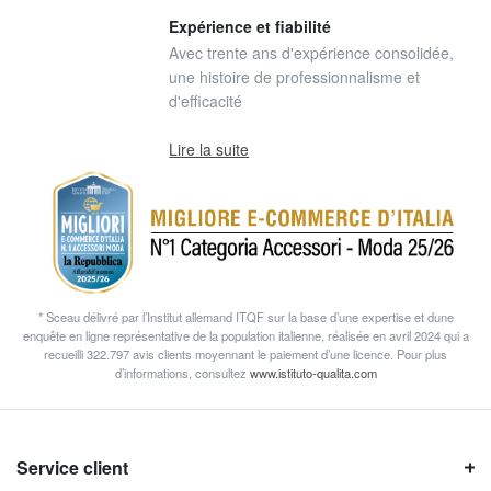
Expérience et fiabilité
Avec trente ans d'expérience consolidée,
une histoire de professionnalisme et
d'efficacité
Lire la suite
* Sceau délivré par l’Institut allemand ITQF sur la base d’une expertise et dune
enquête en ligne représentative de la population italienne, réalisée en avril 2024 qui a
recueilli 322.797 avis clients moyennant le paiement d’une licence. Pour plus
d’informations, consultez
www.istituto-qualita.com
Service client