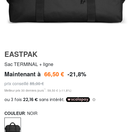
EASTPAK
Sac TERMINAL + ligne
Maintenant à
66,50 €
-21,8%
prix conseillé
85,00 €
**
Meilleur prix 30 derniers jours
: 59,50 € (+11,8%)
COULEUR
: NOIR