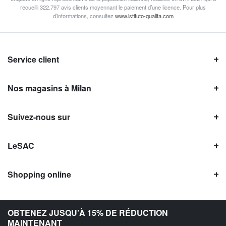
recueilli 322.797 avis clients moyennant le paiement d’une licence. Pour plus
d’informations, consultez
www.istituto-qualita.com
Service client
Nos magasins à Milan
Suivez-nous sur
LeSAC
Shopping online
Avis LeSAC
OBTENEZ JUSQU’À 15% DE RÉDUCTION
MAINTENANT