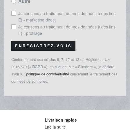
Autre
Je consens au traitement de mes données à des fins
E) - marketing direct
Je consens au traitement de mes données à des fins
F) - profilage
ENREGISTREZ-VOUS
Conformément aux articles 6, 7, 12 et 13 du Règlement UE
2016/679 (« RGPD »), en cliquant sur « S'inscrire », je déclare
avoir lu l’
politique de confidentialité
concernant le traitement des
données personnelles.
Livraison rapide
Lire la suite