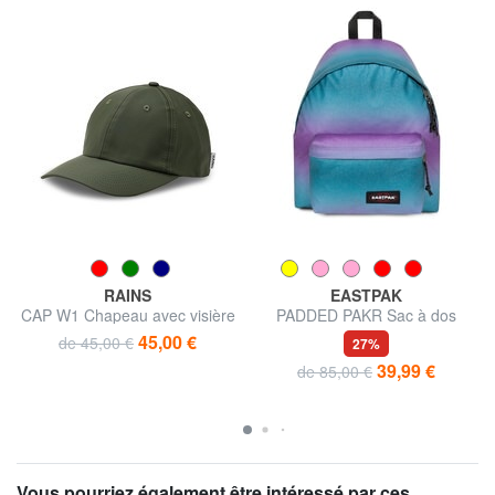
RAINS
EASTPAK
CAP W1 Chapeau avec visière
PADDED PAKR Sac à dos
45,00 €
de 45,00 €
27%
39,99 €
de 85,00 €
Vous pourriez également être intéressé par ces