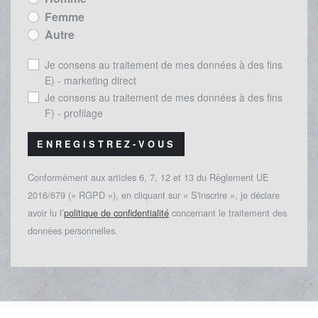
Femme
Autre
Je consens au traitement de mes données à des fins
E) - marketing direct
Je consens au traitement de mes données à des fins
F) - profilage
ENREGISTREZ-VOUS
Conformément aux articles 6, 7, 12 et 13 du Règlement UE
2016/679 (« RGPD »), en cliquant sur « S'inscrire », je déclare
avoir lu l’
politique de confidentialité
concernant le traitement des
données personnelles.