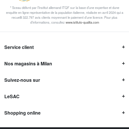
* Sceau délivré par l’Institut allemand ITQF sur la base d’une expertise et dune
enquête en ligne représentative de la population italienne, réalisée en avril 2024 qui a
recueilli 322.797 avis clients moyennant le paiement d’une licence. Pour plus
d’informations, consultez
www.istituto-qualita.com
Service client
Nos magasins à Milan
Suivez-nous sur
LeSAC
Shopping online