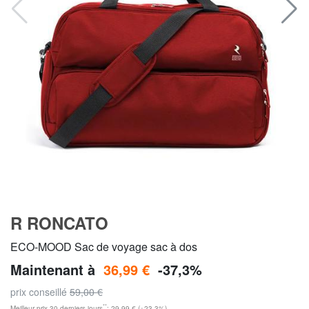
R RONCATO
ECO-MOOD Sac de voyage sac à dos
Maintenant à
36,99 €
-37,3%
prix conseillé
59,00 €
**
Meilleur prix 30 derniers jours
: 29,99 € (+23,3%)