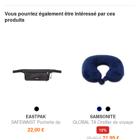
Vous pourriez également être intéressé par ces
produits
EASTPAK
SAMSONITE
SAFEWAIST Pochette de
GLOBAL TA Oreiller de voyage
voyage sécurisée
en mousse à mémoire de
22,00 €
12%
forme
21,99 €
25,00 €