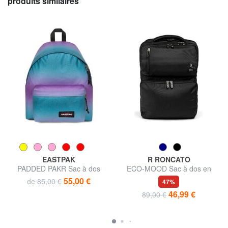
produits similaires
EASTPAK
R RONCATO
PADDED PAKR Sac à dos
ECO-MOOD Sac à dos en
polyester recyclé
55,00 €
de 85,00 €
47%
46,99 €
89,00 €