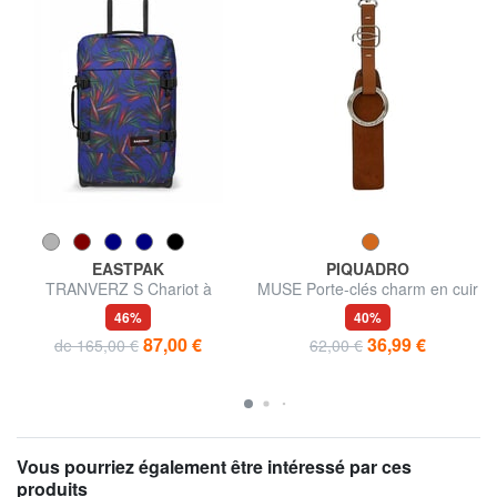
EASTPAK
PIQUADRO
TRANVERZ S Chariot à
MUSE Porte-clés charm en cuir
bagages à main
46%
40%
87,00 €
36,99 €
de 165,00 €
62,00 €
Vous pourriez également être intéressé par ces
produits