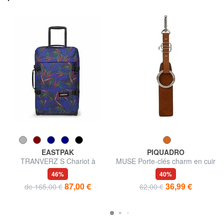
EASTPAK
PIQUADRO
TRANVERZ S Chariot à
MUSE Porte-clés charm en cuir
bagages à main
46%
40%
87,00 €
36,99 €
de 165,00 €
62,00 €