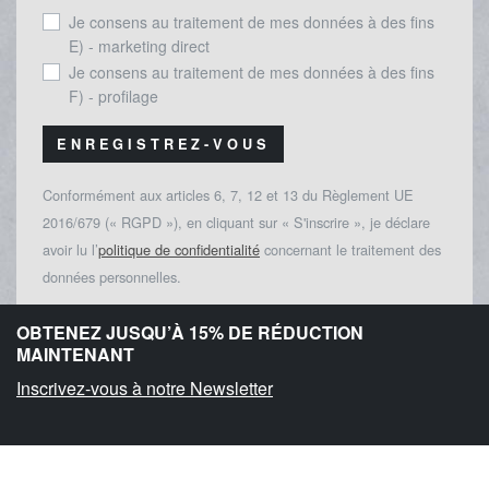
Je consens au traitement de mes données à des fins
E) - marketing direct
Je consens au traitement de mes données à des fins
F) - profilage
ENREGISTREZ-VOUS
Conformément aux articles 6, 7, 12 et 13 du Règlement UE
2016/679 (« RGPD »), en cliquant sur « S'inscrire », je déclare
avoir lu l’
politique de confidentialité
concernant le traitement des
données personnelles.
OBTENEZ JUSQU’À 15% DE RÉDUCTION
MAINTENANT
Inscrivez-vous à notre Newsletter
Livraison rapide
Lire la suite
Paiements