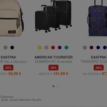
EASTPAK
AMERICAN TOURISTER
EASTPAK
S Sac à dos pour
SUMMER HIT Ensemble
TRANVERZ S Cha
rdinateur 15"
cabine + trolley moyen +
bagages à m
33%
59%
46%
grand
56,99 €
181,99 €
87
,00 €
439,70 €
de 165,00 €
 Collection
s jours, avant réduction de prix.