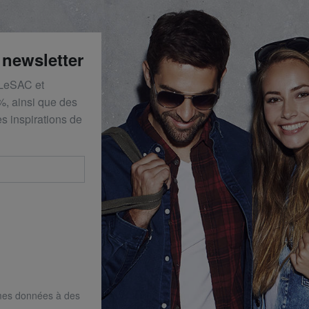
 newsletter
 LeSAC et
%, ainsi que des
s inspirations de
mes données à des