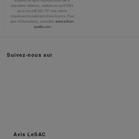
population italienne, réalisée en avril 2024
qui a recueilli 322.797 avis clients
moyennant le paiement d’une licence. Pour
plus d’informations, consultez
www.istituto-
qualita.com
Suivez-nous sur
Avis LeSAC