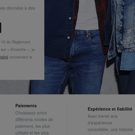
mes données à des
t 13 du Règlement
ur « S'inscrire », je
ialité
concernant le
Paiements
Expérience et fiabilité
Choisissez entre
Avec trente ans
différents modes de
d'expérience
paiement, les plus
consolidée, une histoire
utilisés et les plus