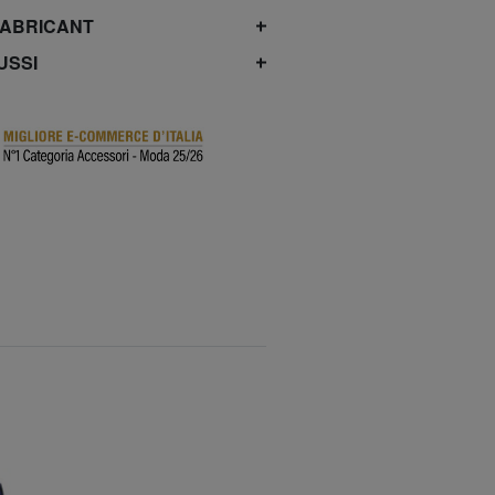
FABRICANT
USSI