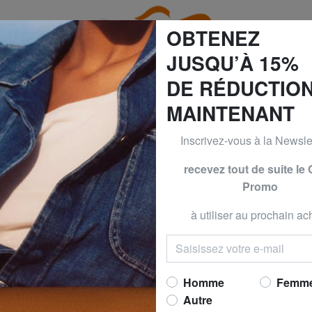
OBTENEZ
JUSQU’À 15%
DE RÉDUCTIO
MAINTENANT
0% | -50% & CALVIN KLEIN -40% | -50% | -60% Seulement j
Inscrivez-vous à la Newslet
PIQUADR
recevez tout de suite le
Promo
MUSE Porte-clés
Maintenant 
à utiliser au prochain ach
prix conseillé
62,00
Meilleur prix 30 derniers jo
Homme
Femm
Autre
COULEUR
: CUIR