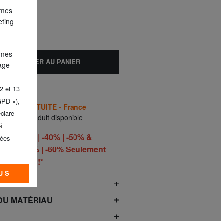
 mes
eting
 mes
AJOUTER AU PANIER
lage
2 et 13
GPD »),
AISON GRATUITE - France
éclare
ement 1 produit disponible
é
S -30% | -40% | -50% &
nées
40% | -50% | -60% Seulement
he 9 août !*
US
RODUIT
DU MATÉRIAU