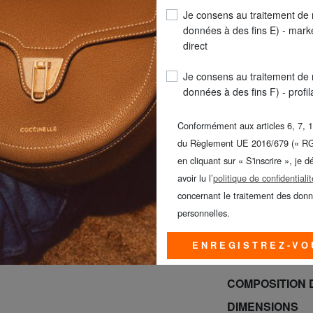
Je consens au traitement de
données à des fins E) - mark
direct
Je consens au traitement de
données à des fins F) - profi
Conformément aux articles 6, 7, 1
du Règlement UE 2016/679 (« R
LIVR
en cliquant sur « S'inscrire », je d
Seul
avoir lu l’
politique de confidentialit
Promo VÊTEMENT
concernant le traitement des don
CALVIN KLEIN -
personnelles.
jusqu’au dimanc
ENREGISTREZ-VO
DÉTAILS DU P
COMPOSITION 
DIMENSIONS