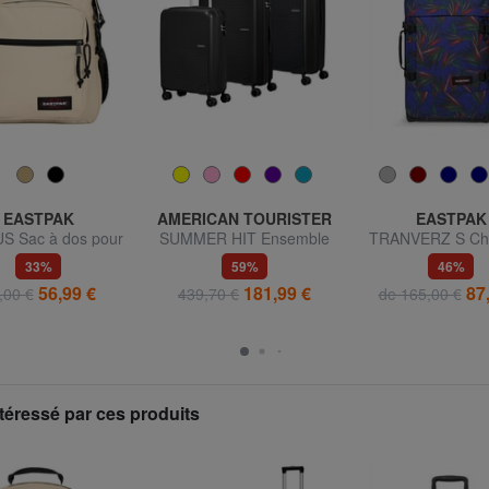
EASTPAK
AMERICAN TOURISTER
EASTPAK
S Sac à dos pour
SUMMER HIT Ensemble
TRANVERZ S Cha
rdinateur 15"
cabine + trolley moyen +
bagages à m
33%
59%
46%
grand
56,99 €
181,99 €
87
,00 €
439,70 €
de 165,00 €
téressé par ces produits