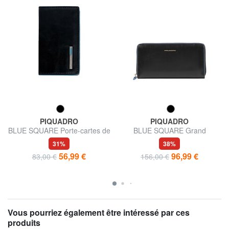
PIQUADRO
PIQUADRO
BLUE SQUARE Porte-cartes de
BLUE SQUARE Grand
visite en cuir
portefeuille zippé
31%
38%
56,99 €
96,99 €
83,00 €
156,00 €
Vous pourriez également être intéressé par ces
produits