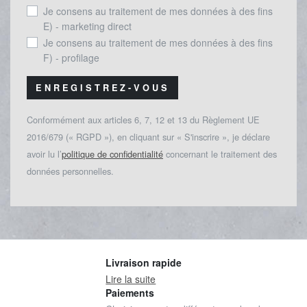
Je consens au traitement de mes données à des fins
E) - marketing direct
Je consens au traitement de mes données à des fins
F) - profilage
ENREGISTREZ-VOUS
Conformément aux articles 6, 7, 12 et 13 du Règlement UE
2016/679 (« RGPD »), en cliquant sur « S'inscrire », je déclare
avoir lu l’
politique de confidentialité
concernant le traitement des
données personnelles.
Livraison rapide
Lire la suite
Paiements