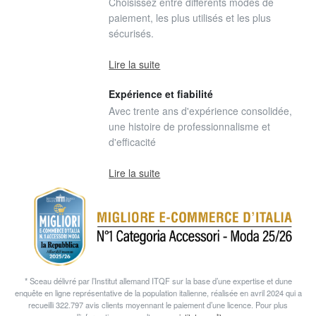
Choisissez entre différents modes de
paiement, les plus utilisés et les plus
sécurisés.
Lire la suite
Expérience et fiabilité
Avec trente ans d'expérience consolidée,
une histoire de professionnalisme et
d'efficacité
Lire la suite
* Sceau délivré par l’Institut allemand ITQF sur la base d’une expertise et dune
enquête en ligne représentative de la population italienne, réalisée en avril 2024 qui a
recueilli 322.797 avis clients moyennant le paiement d’une licence. Pour plus