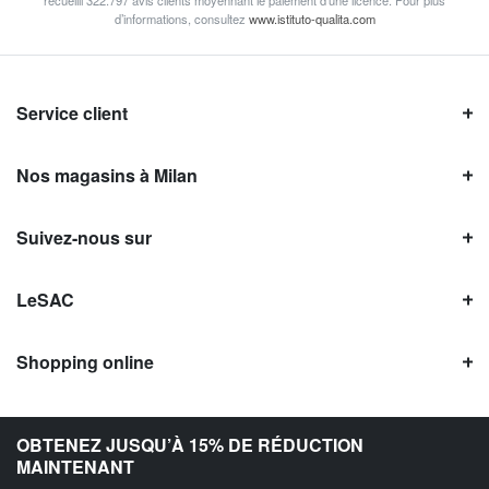
recueilli 322.797 avis clients moyennant le paiement d’une licence. Pour plus
d’informations, consultez
www.istituto-qualita.com
Service client
Nos magasins à Milan
Suivez-nous sur
LeSAC
Shopping online
Avis LeSAC
OBTENEZ JUSQU’À 15% DE RÉDUCTION
MAINTENANT