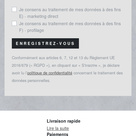
Je consens au traitement de mes données à des fins
E) - marketing direct
Je consens au traitement de mes données à des fins
F) - profilage
ENREGISTREZ-VOUS
Conformément aux articles 6, 7, 12 et 13 du Règlement UE
2016/679 (« RGPD »), en cliquant sur « S'inscrire », je déclare
avoir lu l’
politique de confidentialité
concernant le traitement des
données personnelles.
Livraison rapide
Lire la suite
Paiements