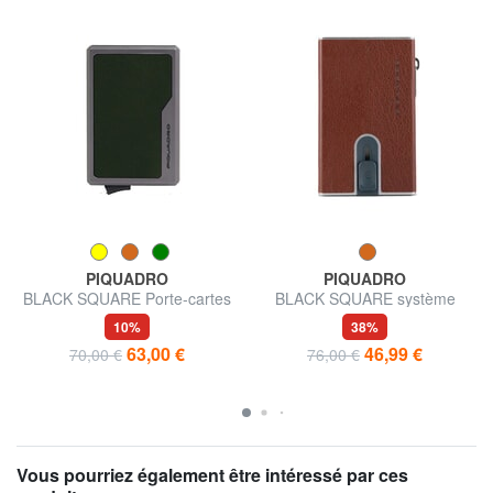
PIQUADRO
PIQUADRO
BLACK SQUARE Porte-cartes
BLACK SQUARE système
en cuir et aluminium
coulissant pour porte-cartes
10%
38%
63,00 €
46,99 €
70,00 €
76,00 €
Vous pourriez également être intéressé par ces