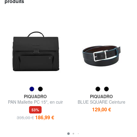
produits
PIQUADRO
PIQUADRO
PAN Mallette PC 15", en cuir
BLUE SQUARE Ceinture
réversible
129,00 €
53%
186,99 €
395,00 €