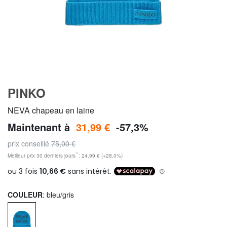
PINKO
NEVA chapeau en laine
Maintenant à
31,99 €
-57,3%
prix conseillé
75,00 €
**
Meilleur prix 30 derniers jours
: 24,99 € (+28,0%)
COULEUR
: bleu/gris