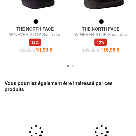
THE NORTH FACE
THE NORTH FACE
W NEVER STOP Sac à dos
W NEVER STOP Sac à dos
avec porte-ordinateur portable
avec porte-ordinateur portable
12%
13%
91,99 €
116,98 €
105,00 €
135,00 €
Vous pourriez également être intéressé par ces
produits