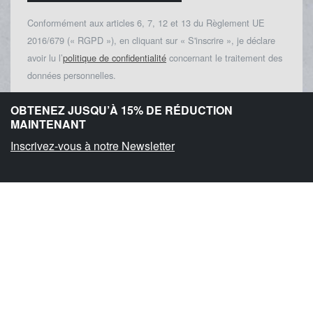
Conformément aux articles 6, 7, 12 et 13 du Règlement UE
2016/679 (« RGPD »), en cliquant sur « S'inscrire », je déclare
avoir lu l’
politique de confidentialité
concernant le traitement des
données personnelles.
OBTENEZ JUSQU’À 15% DE RÉDUCTION
MAINTENANT
Inscrivez-vous à notre Newsletter
Livraison rapide
Lire la suite
Paiements
Choisissez entre différents modes de
paiement, les plus utilisés et les plus
sécurisés.
Lire la suite
Expérience et fiabilité