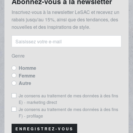
Abonnez-vous à la newsletter
Inscrivez-vous à la newsletter LeSAC et recevez un
rabais
jusqu'au 1
5%, ainsi que des tendances, des
nouvelles et des inspirations de style.
Genre
Homme
Femme
Autre
Je consens au traitement de mes données à des fins
E) - marketing direct
Je consens au traitement de mes données à des fins
F) - profilage
ENREGISTREZ-VOUS