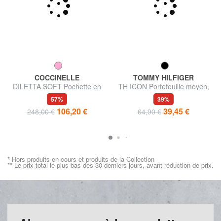
COCCINELLE
TOMMY HILFIGER
DILETTA SOFT Pochette en
TH ICON Portefeuille moyen,
cuir martelé
rabat zippé
57%
39%
106,20 €
39,45 €
248,00 €
64,90 €
* Hors produits en cours et produits de la Collection
** Le prix total le plus bas des 30 derniers jours, avant réduction de prix.